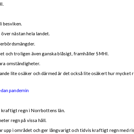
I.
i besviken.
över nästan hela landet.
ederbördsmängder.
det och troligen även ganska blåsigt, framhåller SMHI.
lara omständigheter.
nde lite osäker och därmed är det också lite osäkert hur mycket reg
sedan pandemin
kraftigt regn i Norrbottens län.
ter regn på vissa håll.
ar upp i området och ger långvarigt och tidvis kraftigt regn med r