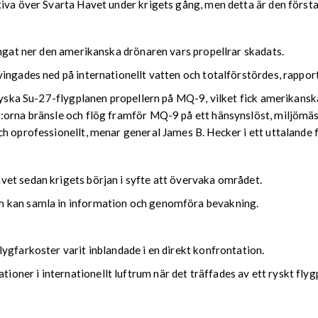
tiva över Svarta Havet under krigets gång, men detta är den först
ingat ner den amerikanska drönaren vars propellrar skadats.
vingades ned på internationellt vatten och totalförstördes, rappo
 ryska Su-27-flygplanen propellern på MQ-9, vilket fick amerikansk
:orna bränsle och flög framför MQ-9 på ett hänsynslöst, miljömäss
h oprofessionellt, menar general James B. Hecker i ett uttalande 
et sedan krigets början i syfte att övervaka området.
m kan samla in information och genomföra bevakning.
ygfarkoster varit inblandade i en direkt konfrontation.
er i internationellt luftrum när det träffades av ett ryskt flygpla