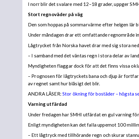
I norr blir det svalare med 12–18 grader, uppger SMH
Stort regnoväder på väg
Den som hoppas på sommarvärme efter helgen lär bl
Under måndagen drar ett omfattande regnområde in 
Lågtrycket från Norska havet drar med sig stora n
– I samband med det väntas regn i stora delar av lan
Myndigheten flaggar dock för att det finns vissa ok
– Prognosen för lågtryckets bana och djup är fortfara
av regnet samt hur blåsigt det blir.
ANDRA LÄSER:
Stor ökning för bostäder – högsta 
Varning utfärdad
Under fredagen har SMHI utfärdat en gul varning för 
Enligt myndigheten kan det falla uppemot 100 millime
– Ett lågtryck med tillhörande regn och skurar stann