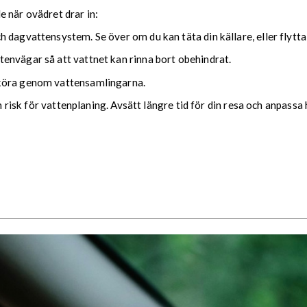
nde när ovädret drar in:
 dagvattensystem. Se över om du kan täta din källare, eller flytta
envägar så att vattnet kan rinna bort obehindrat.
 köra genom vattensamlingarna.
ch risk för vattenplaning. Avsätt längre tid för din resa och anpassa