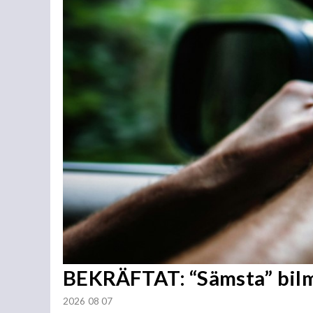
BEKRÄFTAT: “Sämsta” bilmä
2026 08 07