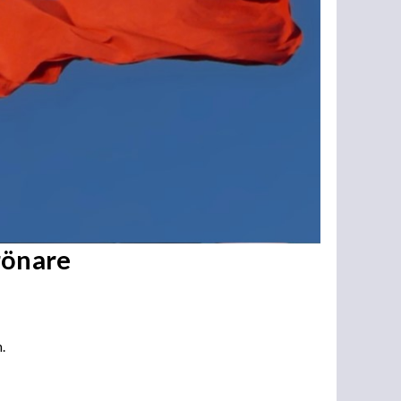
rönare
.