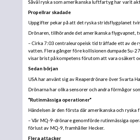
Såväl ryska som amerikanska luftfartyg har varit ak
Propellrar skadade
Uppgifter pekar på att det ryska stridsflygplanet tv
Drönaren, tillhörande det amerikanska flygvapnet, t
– Cirka 7:03 centraleuropeisk tid träffade ett av de
vatten. Flera gånger före kollisionen dumpade Su-27
visar brist på kompetens förutom att vara osäkert oc
Sedan början
USA har använt sig av Reaperdrönare över Svarta Hav
Drönarna har olika sensorer och andra förmågor so
“Rutinmässiga operationer”
Händelsen är den första där amerikanska och ryska fl
– Vår MQ-9-drönare genomförde rutinmässiga operation
förlust av MQ-9, framhåller Hecker.
Flera attacker