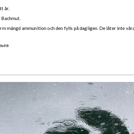
t år.
en Bachmut.
norm mängd ammunition och den fylls på dagligen. De låter inte våra
рьев