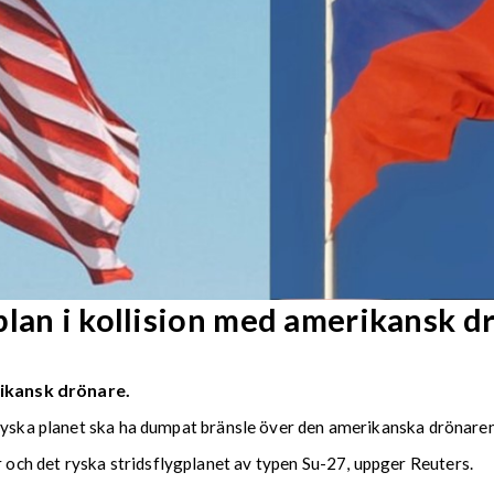
plan i kollision med amerikansk d
rikansk drönare.
 ryska planet ska ha dumpat bränsle över den amerikanska drönaren
ch det ryska stridsflygplanet av typen Su-27, uppger Reuters.