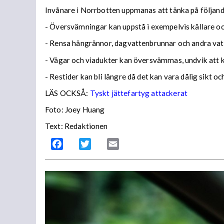
Invånare i Norrbotten uppmanas att tänka på följa
- Översvämningar kan uppstå i exempelvis källare och
- Rensa hängrännor, dagvattenbrunnar och andra vatt
- Vägar och viadukter kan översvämmas, undvik att
- Restider kan bli längre då det kan vara dålig sikt o
LÄS OCKSÅ:
Tyskt jättefartyg attackerat
Foto: Joey Huang
Text: Redaktionen
Facebook
Twitter
Email