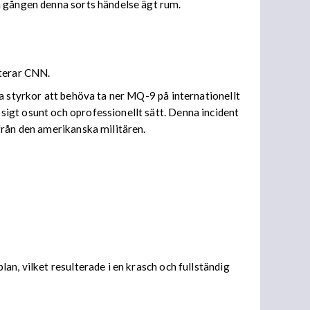
a gången denna sorts händelse ägt rum.
rterar CNN.
a styrkor att behöva ta ner MQ-9 på internationellt
igt osunt och oprofessionellt sätt. Denna incident
från den amerikanska militären.
n, vilket resulterade i en krasch och fullständig