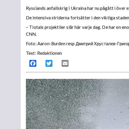
Rysslands anfallskrig i Ukraina har nu pågått i över et
De intensiva striderna fortsätter i den viktiga stad
– Tiotals projektiler slår här varje dag. De har en e
CNN.
Foto: Aaron-Burden resp Дмитрий Хрусталев-Григо
Text: Redaktionen
Facebook
Twitter
Email