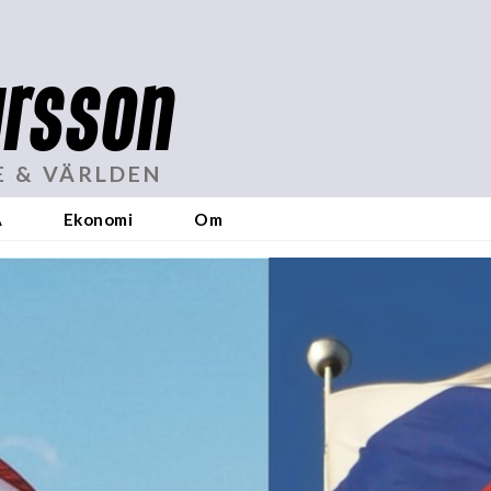
rsson
E & VÄRLDEN
A
Ekonomi
Om