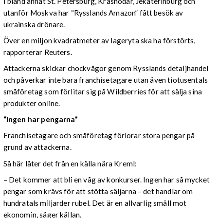
I bland annat St. Petersburg, Krasnodar, Jekaterinburg och
utanför Moskva har “Rysslands Amazon” fått besök av
ukrainska drönare.
Över en miljon kvadratmeter av lageryta ska ha förstörts,
rapporterar Reuters.
Attackerna skickar chockvågor genom Rysslands detaljhandel
och påverkar inte bara franchisetagare utan även tiotusentals
småföretag som förlitar sig på Wildberries för att sälja sina
produkter online.
“Ingen har pengarna”
Franchisetagare och småföretag förlorar stora pengar på
grund av attackerna.
Så här låter det från en källa nära Kreml:
– Det kommer att bli en våg av konkurser. Ingen har så mycket
pengar som krävs för att stötta säljarna – det handlar om
hundratals miljarder rubel. Det är en allvarlig smäll mot
ekonomin, säger källan.