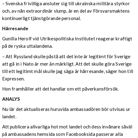
– Svenska frivilliga ansluter sig till ukrainska militära styrkor
och, av nån extraordinär slump, är en del av Försvarsmaktens
kontinuerligt tjänstgörande personal.
Hårresande
Gunilla Herolf vid Utrikespolitiska Institutet reagerar kraftigt
på de ryska uttalandena.
– Att Ryssland skulle påstå att det inte är legitimt för Sverige
att gå in i Nato är mer än märkligt. Att det skulle göra Sverige
till ett legitimt mål skulle jag säga är hårresande, säger hon till
Expressen.
Hon framhåller att det handlar om ett påverkansförsök.
ANALYS
Nu lär det aktualiseras huruvida ambassadören bör utvisas ur
landet.
Att publicera allvarliga hot mot landet och dess invånare såväl
på ambassadens hemsida som Facebooksida passerar alla