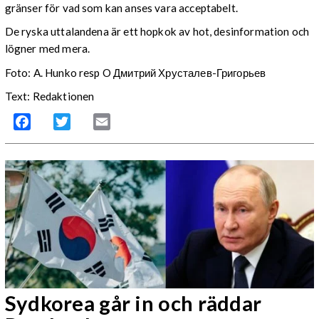
gränser för vad som kan anses vara acceptabelt.
De ryska uttalandena är ett hopkok av hot, desinformation och
lögner med mera.
Foto: A. Hunko resp O Дмитрий Хрусталев-Григорьев
Text: Redaktionen
Facebook
Twitter
Email
Sydkorea går in och räddar