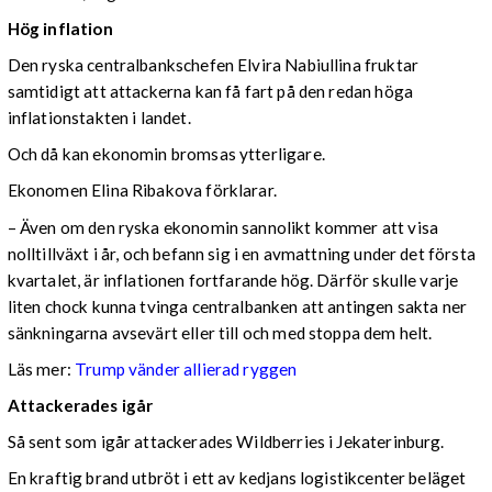
Hög inflation
Den ryska centralbankschefen Elvira Nabiullina fruktar
samtidigt att attackerna kan få fart på den redan höga
inflationstakten i landet.
Och då kan ekonomin bromsas ytterligare.
Ekonomen Elina Ribakova förklarar.
– Även om den ryska ekonomin sannolikt kommer att visa
nolltillväxt i år, och befann sig i en avmattning under det första
kvartalet, är inflationen fortfarande hög. Därför skulle varje
liten chock kunna tvinga centralbanken att antingen sakta ner
sänkningarna avsevärt eller till och med stoppa dem helt.
Läs mer:
Trump vänder allierad ryggen
Attackerades igår
Så sent som igår attackerades Wildberries i Jekaterinburg.
En kraftig brand utbröt i ett av kedjans logistikcenter beläget