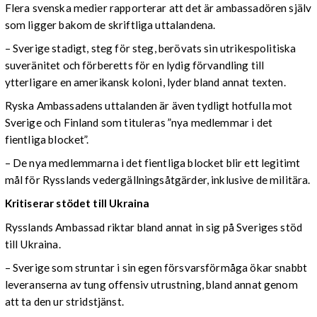
Flera svenska medier rapporterar att det är ambassadören själv
som ligger bakom de skriftliga uttalandena.
– Sverige stadigt, steg för steg, berövats sin utrikespolitiska
suveränitet och förberetts för en lydig förvandling till
ytterligare en amerikansk koloni, lyder bland annat texten.
Ryska Ambassadens uttalanden är även tydligt hotfulla mot
Sverige och Finland som tituleras ”nya medlemmar i det
fientliga blocket”.
– De nya medlemmarna i det fientliga blocket blir ett legitimt
mål för Rysslands vedergällningsåtgärder, inklusive de militära.
Kritiserar stödet till Ukraina
Rysslands Ambassad riktar bland annat in sig på Sveriges stöd
till Ukraina.
– Sverige som struntar i sin egen försvarsförmåga ökar snabbt
leveranserna av tung offensiv utrustning, bland annat genom
att ta den ur stridstjänst.