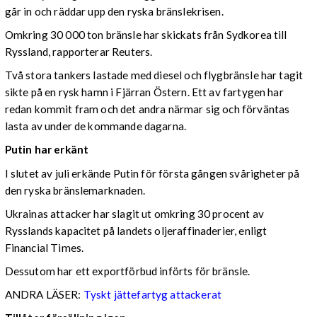
går in och räddar upp den ryska bränslekrisen.
Omkring 30 000 ton bränsle har skickats från Sydkorea till
Ryssland, rapporterar Reuters.
Två stora tankers lastade med diesel och flygbränsle har tagit
sikte på en rysk hamn i Fjärran Östern. Ett av fartygen har
redan kommit fram och det andra närmar sig och förväntas
lasta av under de kommande dagarna.
Putin har erkänt
I slutet av juli erkände Putin för första gången svårigheter på
den ryska bränslemarknaden.
Ukrainas attacker har slagit ut omkring 30 procent av
Rysslands kapacitet på landets oljeraffinaderier, enligt
Financial Times.
Dessutom har ett exportförbud införts för bränsle.
ANDRA LÄSER:
Tyskt jättefartyg attackerat