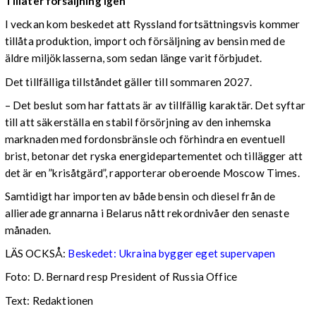
Tillåter försäljning igen
I veckan kom beskedet att Ryssland fortsättningsvis kommer
tillåta produktion, import och försäljning av bensin med de
äldre miljöklasserna, som sedan länge varit förbjudet.
Det tillfälliga tillståndet gäller till sommaren 2027.
– Det beslut som har fattats är av tillfällig karaktär. Det syftar
till att säkerställa en stabil försörjning av den inhemska
marknaden med fordonsbränsle och förhindra en eventuell
brist, betonar det ryska energidepartementet och tillägger att
det är en ”krisåtgärd”, rapporterar oberoende Moscow Times.
Samtidigt har importen av både bensin och diesel från de
allierade grannarna i Belarus nått rekordnivåer den senaste
månaden.
LÄS OCKSÅ:
Beskedet: Ukraina bygger eget supervapen
Foto: D. Bernard resp President of Russia Office
Text: Redaktionen