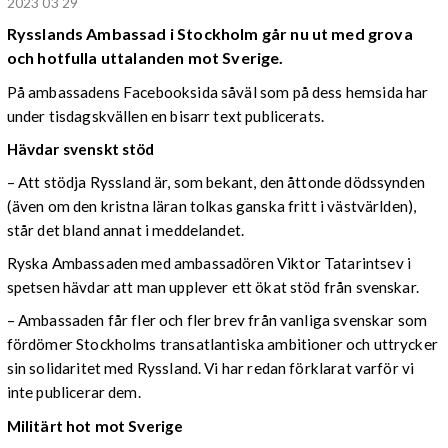
2023 03 29
Rysslands Ambassad i Stockholm går nu ut med grova
och hotfulla uttalanden mot Sverige.
På ambassadens Facebooksida såväl som på dess hemsida har
under tisdagskvällen en bisarr text publicerats.
Hävdar svenskt stöd
– Att stödja Ryssland är, som bekant, den åttonde dödssynden
(även om den kristna läran tolkas ganska fritt i västvärlden),
står det bland annat i meddelandet.
Ryska Ambassaden med ambassadören Viktor Tatarintsev i
spetsen hävdar att man upplever ett ökat stöd från svenskar.
– Ambassaden får fler och fler brev från vanliga svenskar som
fördömer Stockholms transatlantiska ambitioner och uttrycker
sin solidaritet med Ryssland. Vi har redan förklarat varför vi
inte publicerar dem.
Militärt hot mot Sverige