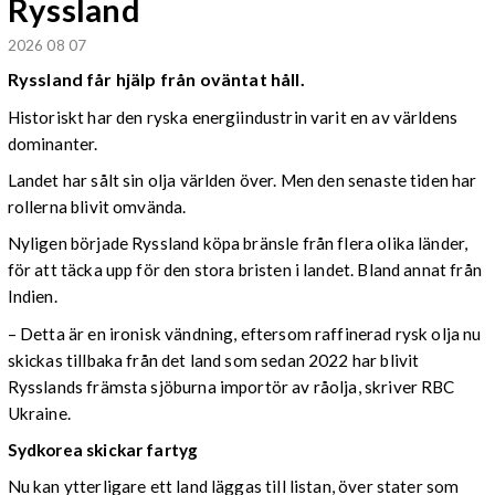
Ryssland
2026 08 07
Ryssland får hjälp från oväntat håll.
Historiskt har den ryska energiindustrin varit en av världens
dominanter.
Landet har sålt sin olja världen över. Men den senaste tiden har
rollerna blivit omvända.
Nyligen började Ryssland köpa bränsle från flera olika länder,
för att täcka upp för den stora bristen i landet. Bland annat från
Indien.
– Detta är en ironisk vändning, eftersom raffinerad rysk olja nu
skickas tillbaka från det land som sedan 2022 har blivit
Rysslands främsta sjöburna importör av råolja, skriver RBC
Ukraine.
Sydkorea skickar fartyg
Nu kan ytterligare ett land läggas till listan, över stater som