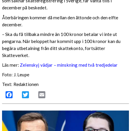
som saknar skatteregistrering i Sverige, får vänta tills i
december på beskedet.
Återbäringen kommer då mellan den åttonde och den elfte
december.
– Ska du få tillbaka mindre än 100 kronor betalar vi inte ut
pengarna. När beloppet har kommit upp i 100 kronor kan du
begära utbetalning från ditt skattekonto, fortsätter
Skatteverket.
Läs mer:
Zelenskyj vädjar – minskning med två tredjedelar
Foto:
J. Leupe
Text: Redaktionen
Facebook
Twitter
Email