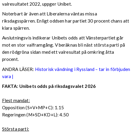
valresultatet 2022, uppger Unibet.
Noterbart är även att Liberalerna väntas missa
riksdagsspärren. Enligt oddsen har partiet 30 procent chans att
klara spärren.
Avslutningsvis indikerar Unibets odds att Vänsterpartiet går
mot en stor valframgång. V beräknas bli näst största parti på
den rödgröna sidan med ett valresultat på omkring åtta
procent.
ANDRA LÄSER:
Historisk vändning i Ryssland – tar in förbjuden
vara |
FAKTA: Unibets odds på riksdagsvalet 2026
Flest mandat:
Opposition (S+V+MP+C): 1.15
Regeringen (M+SD+KD+L): 4.50
Största parti: