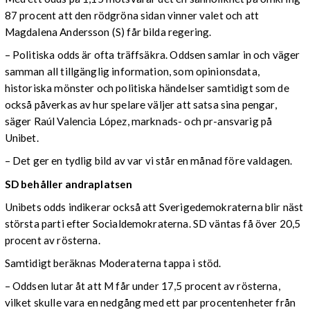
87 procent att den rödgröna sidan vinner valet och att
Magdalena Andersson (S) får bilda regering.
– Politiska odds är ofta träffsäkra. Oddsen samlar in och väger
samman all tillgänglig information, som opinionsdata,
historiska mönster och politiska händelser samtidigt som de
också påverkas av hur spelare väljer att satsa sina pengar,
säger Raúl Valencia López, marknads- och pr-ansvarig på
Unibet.
– Det ger en tydlig bild av var vi står en månad före valdagen.
SD behåller andraplatsen
Unibets odds indikerar också att Sverigedemokraterna blir näst
största parti efter Socialdemokraterna. SD väntas få över 20,5
procent av rösterna.
Samtidigt beräknas Moderaterna tappa i stöd.
– Oddsen lutar åt att M får under 17,5 procent av rösterna,
vilket skulle vara en nedgång med ett par procentenheter från