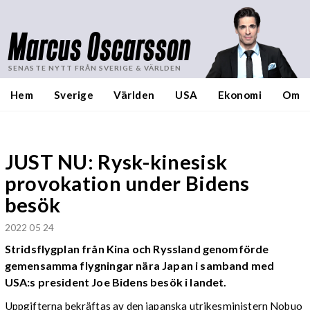
Marcus Oscarsson
SENASTE NYTT FRÅN SVERIGE & VÄRLDEN
Hem
Sverige
Världen
USA
Ekonomi
Om
JUST NU: Rysk-kinesisk
provokation under Bidens
besök
2022 05 24
Stridsflygplan från Kina och Ryssland genomförde
gemensamma flygningar nära Japan i samband med
USA:s president Joe Bidens besök i landet.
Uppgifterna bekräftas av den japanska utrikesministern Nobuo