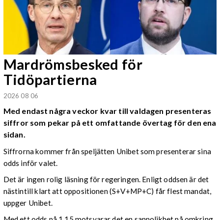
Mardrömsbesked för
Tidöpartierna
2026 08 06
Med endast några veckor kvar till valdagen presenteras
siffror som pekar på ett omfattande övertag för den ena
sidan.
Siffrorna kommer från speljätten Unibet som presenterar sina
odds inför valet.
Det är ingen rolig läsning för regeringen. Enligt oddsen är det
nästintill klart att oppositionen (S+V+MP+C) får flest mandat,
uppger Unibet.
Med ett odds på 1,15 motsvarar det en sannolikhet på omkring