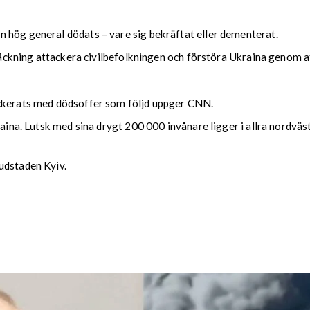
 hög general dödats – vare sig bekräftat eller dementerat.
träckning attackera civilbefolkningen och förstöra Ukraina genom a
ackerats med dödsoffer som följd uppger CNN.
raina. Lutsk med sina drygt 200 000 invånare ligger i allra nordväst
udstaden Kyiv.