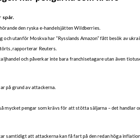
 spår.
lhörande den ryska e-handelsjätten Wildberries.
urg och utanför Moskva har “Rysslands Amazon” fått besök av ukra
törts, rapporterar Reuters.
jhandel och påverkar inte bara franchisetagare utan även tiotus
ar på grund av attackerna.
å mycket pengar som krävs för att stötta säljarna – det handlar om
r samtidigt att attackerna kan få fart på den redan höga inflation