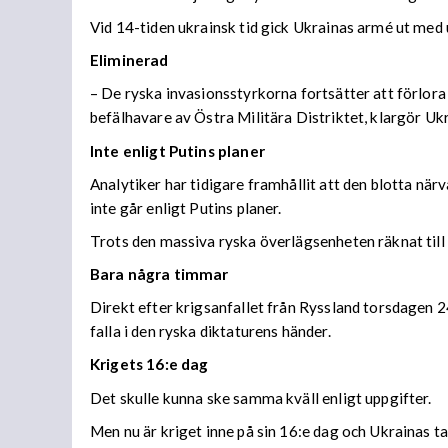
Vid 14-tiden ukrainsk tid gick Ukrainas armé ut med
Eliminerad
– De ryska invasionsstyrkorna fortsätter att förlora
befälhavare av Östra Militära Distriktet, klargör Uk
Inte enligt Putins planer
Analytiker har tidigare framhållit att den blotta när
inte går enligt Putins planer.
Trots den massiva ryska överlägsenheten räknat till 
Bara några timmar
Direkt efter krigsanfallet från Ryssland torsdagen 2
falla i den ryska diktaturens händer.
Krigets 16:e dag
Det skulle kunna ske samma kväll enligt uppgifter.
Men nu är kriget inne på sin 16:e dag och Ukrainas