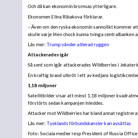
Och då kan ekonomin bromsas ytterligare.
Ekonomen Elina Ribakova förklarar.
– Även om den ryska ekonomin sannolikt kommer att vis
skulle varje liten chock kunna tvinga centralbanken 
Läs mer:
Trump vänder allierad ryggen
Attackerades igår
Så sent som igår attackerades Wildberries i Jekateri
En kraftig brand utbröt i ett av kedjans logistikce
1,18 miljoner
Satellitbilder visar att minst 1,18 miljoner kvadratm
förstörts sedan kampanjen inleddes.
Attacker mot Wildberries har bland annat registrera
Läs mer:
Tysklands förbundskansler kan avsättas
Foto:
Sociala medier resp President of Russia Office