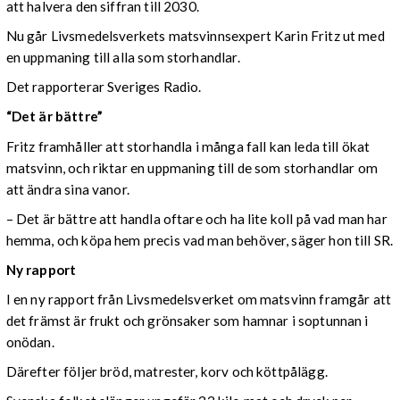
att halvera den siffran till 2030.
Nu går Livsmedelsverkets matsvinnsexpert Karin Fritz ut med
en uppmaning till alla som storhandlar.
Det rapporterar Sveriges Radio.
“Det är bättre”
Fritz framhåller att storhandla i många fall kan leda till ökat
matsvinn, och riktar en uppmaning till de som storhandlar om
att ändra sina vanor.
– Det är bättre att handla oftare och ha lite koll på vad man har
hemma, och köpa hem precis vad man behöver, säger hon till SR.
Ny rapport
I en ny rapport från Livsmedelsverket om matsvinn framgår att
det främst är frukt och grönsaker som hamnar i soptunnan i
onödan.
Därefter följer bröd, matrester, korv och köttpålägg.