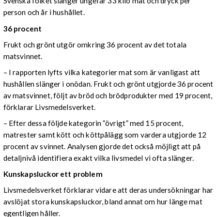
Svenska folket slänger ungefär 33 kilo mat och dryck per
person och år i hushållet.
36 procent
Frukt och grönt utgör omkring 36 procent av det totala
matsvinnet.
– I rapporten lyfts vilka kategorier mat som är vanligast att
hushållen slänger i onödan. Frukt och grönt utgjorde 36 procent
av matsvinnet, följt av bröd och brödprodukter med 19 procent,
förklarar Livsmedelsverket.
– Efter dessa följde kategorin ”övrigt” med 15 procent,
matrester samt kött och köttpålägg som vardera utgjorde 12
procent av svinnet. Analysen gjorde det också möjligt att på
detaljnivå identifiera exakt vilka livsmedel vi ofta slänger.
Kunskapsluckor ett problem
Livsmedelsverket förklarar vidare att deras undersökningar har
avslöjat stora kunskapsluckor, bland annat om hur länge mat
egentligen håller.