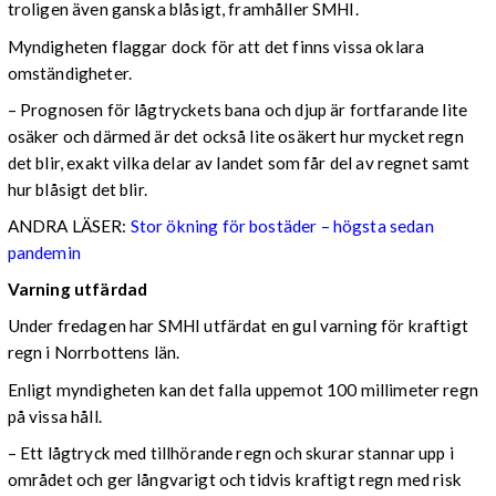
troligen även ganska blåsigt, framhåller SMHI.
Myndigheten flaggar dock för att det finns vissa oklara
omständigheter.
– Prognosen för lågtryckets bana och djup är fortfarande lite
osäker och därmed är det också lite osäkert hur mycket regn
det blir, exakt vilka delar av landet som får del av regnet samt
hur blåsigt det blir.
ANDRA LÄSER:
Stor ökning för bostäder – högsta sedan
pandemin
Varning utfärdad
Under fredagen har SMHI utfärdat en gul varning för kraftigt
regn i Norrbottens län.
Enligt myndigheten kan det falla uppemot 100 millimeter regn
på vissa håll.
– Ett lågtryck med tillhörande regn och skurar stannar upp i
området och ger långvarigt och tidvis kraftigt regn med risk