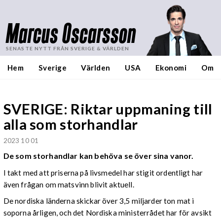
Marcus Oscarsson
SENASTE NYTT FRÅN SVERIGE & VÄRLDEN
Hem
Sverige
Världen
USA
Ekonomi
Om
SVERIGE: Riktar uppmaning till
alla som storhandlar
2023 10 01
De som storhandlar kan behöva se över sina vanor.
I takt med att priserna på livsmedel har stigit ordentligt har
även frågan om matsvinn blivit aktuell.
De nordiska länderna skickar över 3,5 miljarder ton mat i
soporna årligen, och det Nordiska ministerrådet har för avsikt