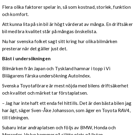
Flera olika faktorer spelar in, så som kostnad, storlek, funktion
och komfort.
Att kunna lita på sin bil är högt värderat av många. En driftsäker
bil med bra kvalitet står på mångas önskelista.
Nu har svenska folket sagt sitt kring hur olika bilmärken
presterar när det gäller just det.
Bäst i undersökningen
Bilmärken från Japan och Tyskland hamnar i topp i Vi
Bilägarens färska undersökning AutoIndex.
Svenska Toyotaförare är mest nöjda med bilens driftsäkerhet
och kvalitet och märket tar förstaplatsen.
– Jag har inte haft ett enda fel hittills. Det är den bästa bilen jag
har ägt, säger Sven-Åke Johansson, som äger en Toyota RAV4,
till tidningen.
Subaru intar andraplatsen och följs av BMW, Honda och
Mercedes. Volvo kommer på sjätte plats på listan.