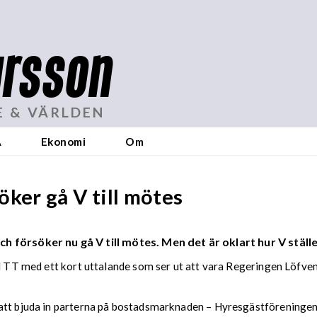
rsson
E & VÄRLDEN
A
Ekonomi
Om
ker gå V till mötes
 försöker nu gå V till mötes. Men det är oklart hur V ställe
ill TT med ett kort uttalande som ser ut att vara Regeringen Löf
 att bjuda in parterna på bostadsmarknaden – Hyresgästföreninge