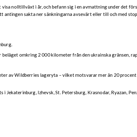
a nolltillväxt i år, och befann sig i en avmattning under det förs
att antingen sakta ner sänkningarna avsevärt eller till och med sto
nburg.
nter beläget omkring 2 000 kilometer från den ukrainska gränsen, 
eter av Wildberries lageryta – vilket motsvarar mer än 20 procent 
ts i Jekaterinburg, Izhevsk, St. Petersburg, Krasnodar, Ryazan, P