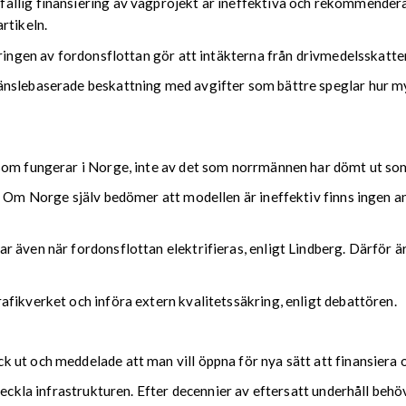
llig finansiering av vägprojekt är ineffektiva och rekommenderar
rtikeln.
eringen av fordonsflottan gör att intäkterna från drivmedelsskatte
änslebaserade beskattning med avgifter som bättre speglar hur my
som fungerar i Norge, inte av det som norrmännen har dömt ut som
. Om Norge själv bedömer att modellen är ineffektiv finns ingen anl
 även när fordonsflottan elektrifieras, enligt Lindberg. Därför är
fikverket och införa extern kvalitetssäkring, enligt debattören.
ut och meddelade att man vill öppna för nya sätt att finansiera o
veckla infrastrukturen. Efter decennier av eftersatt underhåll beh