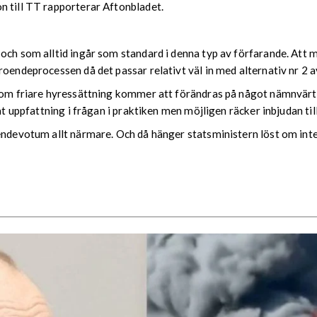
n till TT rapporterar Aftonbladet.
och som alltid ingår som standard i denna typ av förfarande. Att ma
oendeprocessen då det passar relativt väl in med alternativ nr 2 av
t om friare hyressättning kommer att förändras på något nämnvärt
rat uppfattning i frågan i praktiken men möjligen räcker inbjudan ti
endevotum allt närmare. Och då hänger statsministern löst om inte 