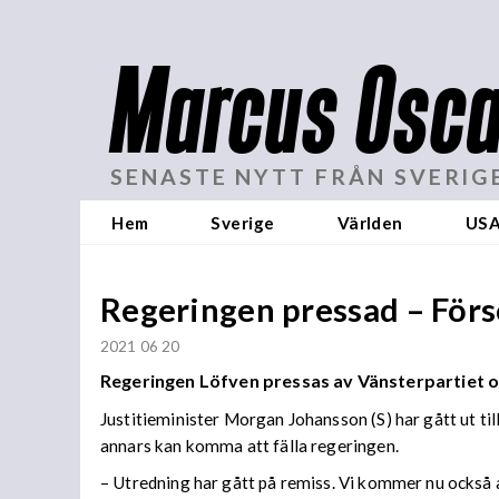
Marcus Osca
SENASTE NYTT FRÅN SVERIG
Hem
Sverige
Världen
US
Regeringen pressad – Försö
2021 06 20
Regeringen Löfven pressas av Vänsterpartiet och
Justitieminister Morgan Johansson (S) har gått ut t
annars kan komma att fälla regeringen.
– Utredning har gått på remiss. Vi kommer nu också