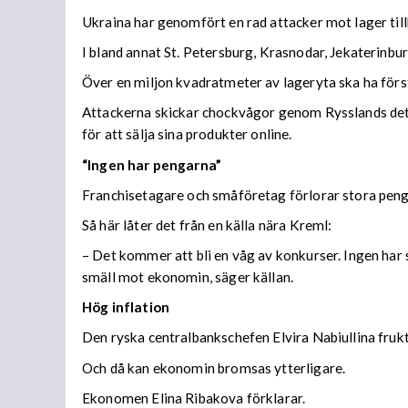
Ukraina har genomfört en rad attacker mot lager til
I bland annat St. Petersburg, Krasnodar, Jekaterinb
Över en miljon kvadratmeter av lageryta ska ha förs
Attackerna skickar chockvågor genom Rysslands detal
för att sälja sina produkter online.
“Ingen har pengarna”
Franchisetagare och småföretag förlorar stora peng
Så här låter det från en källa nära Kreml:
– Det kommer att bli en våg av konkurser. Ingen har s
smäll mot ekonomin, säger källan.
Hög inflation
Den ryska centralbankschefen Elvira Nabiullina frukta
Och då kan ekonomin bromsas ytterligare.
Ekonomen Elina Ribakova förklarar.