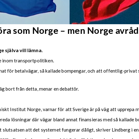
göra som Norge – men Norge avråd
 själva vill lämna.
e inom transportpolitiken.
at för betalvägar, så kallade bompengar, och att offentlig-privat
g bort från detta, menar en debattör.
skt Institut Norge, varnar för att Sverige är på väg att upprepa m
ereda lösningar där vägar bland annat finansieras med så kallade 
lutsatsen att det systemet fungerar dåligt, skriver Lindberg i en