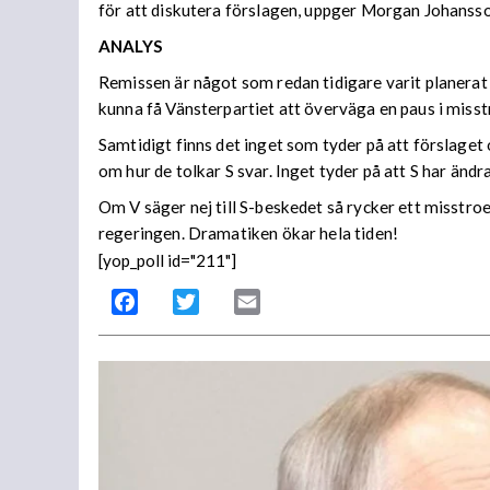
för att diskutera förslagen, uppger Morgan Johansso
ANALYS
Remissen är något som redan tidigare varit planerat 
kunna få Vänsterpartiet att överväga en paus i misstr
Samtidigt finns det inget som tyder på att förslage
om hur de tolkar S svar. Inget tyder på att S har änd
Om V säger nej till S-beskedet så rycker ett misstro
regeringen. Dramatiken ökar hela tiden!
[yop_poll id="211"]
Facebook
Twitter
Email