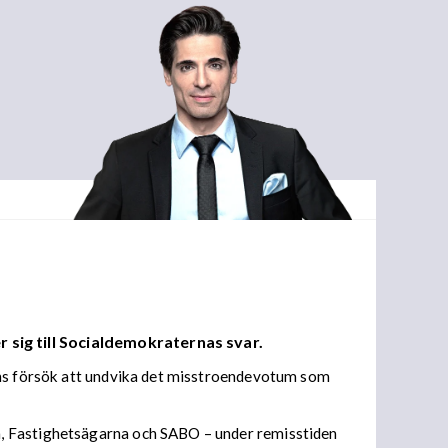
r sig till Socialdemokraternas svar.
vens försök att undvika det misstroendevotum som
n, Fastighetsägarna och SABO – under remisstiden