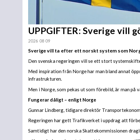
UPPGIFTER: Sverige vill 
2026 08 09
Sverige vill ta efter ett norskt system som Norge
Den svenska regeringen vill se ett stort systemskift
Med inspiration från Norge har man bland annat öppn
infrastrukturen.
Men i Norge, som pekas ut som förebild, är man på vä
Fungerar dåligt – enligt Norge
Gunnar Lindberg, tidigare direktör Transportekonomi
Regeringen har gett Trafikverket i uppdrag att förb
Samtidigt har den norska Skattekommissionen dragit s