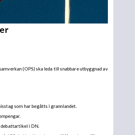
er
 samverkan (OPS) ska leda till snabbare utbyggnad av
isstag som har begåtts i grannlandet.
bompengar.
 debattartikel i DN.