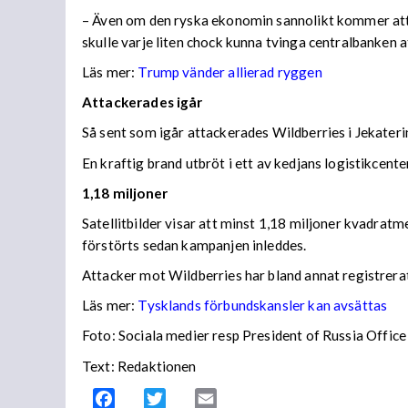
– Även om den ryska ekonomin sannolikt kommer att vis
skulle varje liten chock kunna tvinga centralbanken 
Läs mer:
Trump vänder allierad ryggen
Attackerades igår
Så sent som igår attackerades Wildberries i Jekateri
En kraftig brand utbröt i ett av kedjans logistikce
1,18 miljoner
Satellitbilder visar att minst 1,18 miljoner kvadratm
förstörts sedan kampanjen inleddes.
Attacker mot Wildberries har bland annat registrera
Läs mer:
Tysklands förbundskansler kan avsättas
Foto:
Sociala medier resp President of Russia Office
Text: Redaktionen
Facebook
Twitter
Email