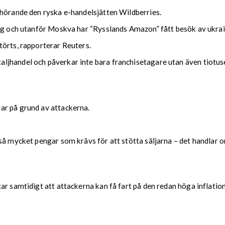
lhörande den ryska e-handelsjätten Wildberries.
urg och utanför Moskva har “Rysslands Amazon” fått besök av ukra
törts, rapporterar Reuters.
jhandel och påverkar inte bara franchisetagare utan även tiotus
ar på grund av attackerna.
å mycket pengar som krävs för att stötta säljarna – det handlar om
r samtidigt att attackerna kan få fart på den redan höga inflation