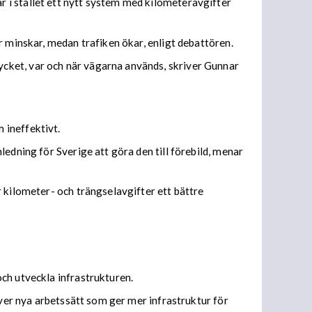
 i stället ett nytt system med kilometeravgifter
r minskar, medan trafiken ökar, enligt debattören.
cket, var och när vägarna används, skriver Gunnar
 ineffektivt.
edning för Sverige att göra den till förebild, menar
 kilometer- och trängselavgifter ett bättre
ch utveckla infrastrukturen.
över nya arbetssätt som ger mer infrastruktur för