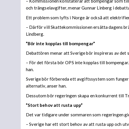
– Kommissionen konstaterar att bompengar som tillfä
och trängselavgifter, menar Gunnar Linberg i debatta
Ett problem som lyfts i Norge är också att elektrifi
– Därför vill Skattekommissionen ersätta dagens br
Lindberg.
”Bör inte kopplas till bompengar”
Debattören menar att Sverige bör inspireras av det 
– För det första bör OPS inte kopplas till bompengar
han.
Sverige bör förbereda ett avgiftssystem som fungerar
alternativ, anser han.
Dessutom bör regeringen skapa en konkurrent till Tra
”Stort behov att rusta upp”
Det var tidigare under sommaren som regeringen gick 
– Sverige har ett stort behov av att rusta upp och ut