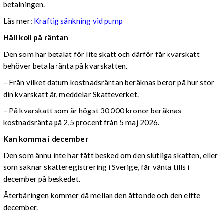
betalningen.
Läs mer:
Kraftig sänkning vid pump
Håll koll på räntan
Den som har betalat för lite skatt och därför får kvarskatt
behöver betala ränta på kvarskatten.
– Från vilket datum kostnadsräntan beräknas beror på hur stor
din kvarskatt är, meddelar Skatteverket.
– På kvarskatt som är högst 30 000 kronor beräknas
kostnadsränta på 2,5 procent från 5 maj 2026.
Kan komma i december
Den som ännu inte har fått besked om den slutliga skatten, eller
som saknar skatteregistrering i Sverige, får vänta tills i
december på beskedet.
Återbäringen kommer då mellan den åttonde och den elfte
december.