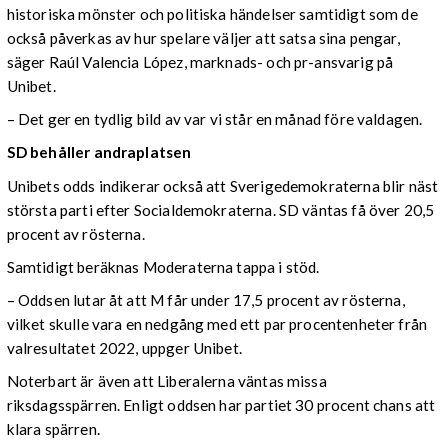
historiska mönster och politiska händelser samtidigt som de
också påverkas av hur spelare väljer att satsa sina pengar,
säger Raúl Valencia López, marknads- och pr-ansvarig på
Unibet.
– Det ger en tydlig bild av var vi står en månad före valdagen.
SD behåller andraplatsen
Unibets odds indikerar också att Sverigedemokraterna blir näst
största parti efter Socialdemokraterna. SD väntas få över 20,5
procent av rösterna.
Samtidigt beräknas Moderaterna tappa i stöd.
– Oddsen lutar åt att M får under 17,5 procent av rösterna,
vilket skulle vara en nedgång med ett par procentenheter från
valresultatet 2022, uppger Unibet.
Noterbart är även att Liberalerna väntas missa
riksdagsspärren. Enligt oddsen har partiet 30 procent chans att
klara spärren.