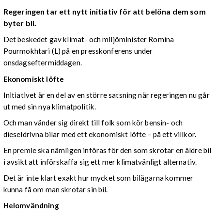
Regeringen tar ett nytt initiativ för att belöna dem som
byter bil.
Det beskedet gav klimat- och miljöminister Romina
Pourmokhtari (L) på en presskonferens under
onsdagseftermiddagen.
Ekonomiskt löfte
Initiativet är en del av en större satsning när regeringen nu går
ut med sin nya klimatpolitik.
Och man vänder sig direkt till folk som kör bensin- och
dieseldrivna bilar med ett ekonomiskt löfte – på ett villkor.
En premie ska nämligen införas för den som skrotar en äldre bil
i avsikt att införskaffa sig ett mer klimatvänligt alternativ.
Det är inte klart exakt hur mycket som bilägarna kommer
kunna få om man skrotar sin bil.
Helomvändning