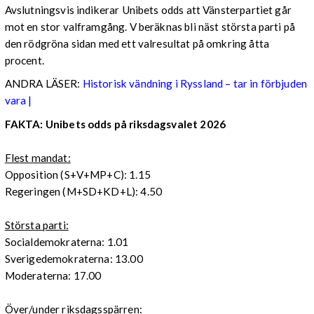
Avslutningsvis indikerar Unibets odds att Vänsterpartiet går
mot en stor valframgång. V beräknas bli näst största parti på
den rödgröna sidan med ett valresultat på omkring åtta
procent.
ANDRA LÄSER:
Historisk vändning i Ryssland – tar in förbjuden
vara |
FAKTA: Unibets odds på riksdagsvalet 2026
Flest mandat:
Opposition (S+V+MP+C): 1.15
Regeringen (M+SD+KD+L): 4.50
Största parti:
Socialdemokraterna: 1.01
Sverigedemokraterna: 13.00
Moderaterna: 17.00
Över/under riksdagsspärren: