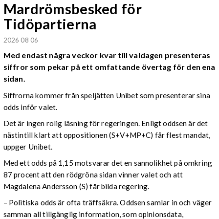
Mardrömsbesked för
Tidöpartierna
2026 08 06
Med endast några veckor kvar till valdagen presenteras
siffror som pekar på ett omfattande övertag för den ena
sidan.
Siffrorna kommer från speljätten Unibet som presenterar sina
odds inför valet.
Det är ingen rolig läsning för regeringen. Enligt oddsen är det
nästintill klart att oppositionen (S+V+MP+C) får flest mandat,
uppger Unibet.
Med ett odds på 1,15 motsvarar det en sannolikhet på omkring
87 procent att den rödgröna sidan vinner valet och att
Magdalena Andersson (S) får bilda regering.
– Politiska odds är ofta träffsäkra. Oddsen samlar in och väger
samman all tillgänglig information, som opinionsdata,