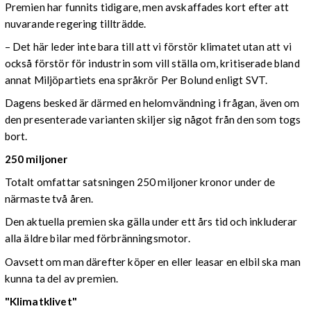
Premien har funnits tidigare, men avskaffades kort efter att
nuvarande regering tillträdde.
– Det här leder inte bara till att vi förstör klimatet utan att vi
också förstör för industrin som vill ställa om, kritiserade bland
annat Miljöpartiets ena språkrör Per Bolund enligt SVT.
Dagens besked är därmed en helomvändning i frågan, även om
den presenterade varianten skiljer sig något från den som togs
bort.
250 miljoner
Totalt omfattar satsningen 250 miljoner kronor under de
närmaste två åren.
Den aktuella premien ska gälla under ett års tid och inkluderar
alla äldre bilar med förbränningsmotor.
Oavsett om man därefter köper en eller leasar en elbil ska man
kunna ta del av premien.
"Klimatklivet"