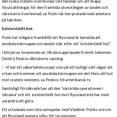
den ryska statens överlevnad. Det handlar om att skapa
förutsättningar för den framtida utvecklingen av landet och
våra barns överlevnad, sa Putin när han pratade med arbetare
på fabriken.
Existentiellt hot
Putin har tidigare framhållit att Ryssland är beredda att
använda kärnvapen om landet står inför ett ”existentiellt hot”.
I början av invasionen av Ukraina upprepade Kremls talesman
Dmitrij Peskov diktatorns varning.
– Vi har ett säkerhetskoncept som på ett tydligt sätt säger att
vi kan och kommer att använda kärnvapen om det finns ett hot
mot statens existens, sa Peskov till amerikansk tv.
Samtidigt försäkrade han att den ”särskilda operationen i
Ukraina” och ett existentiellt hot mot Ryssland inte har med
varandra att göra.
Ett uttalande som inte samspelar med Vladimir Putins ord om
att Ryssland numera slåss för sin existens.