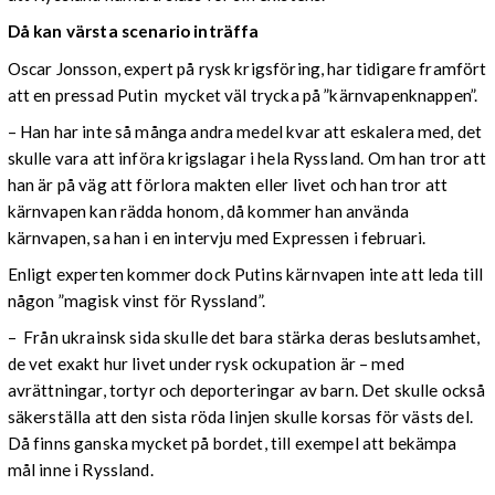
Då kan värsta scenario inträffa
Oscar Jonsson, expert på rysk krigsföring, har tidigare framfört
att en pressad Putin mycket väl trycka på ”kärnvapenknappen”.
– Han har inte så många andra medel kvar att eskalera med, det
skulle vara att införa krigslagar i hela Ryssland. Om han tror att
han är på väg att förlora makten eller livet och han tror att
kärnvapen kan rädda honom, då kommer han använda
kärnvapen, sa han i en intervju med Expressen i februari.
Enligt experten kommer dock Putins kärnvapen inte att leda till
någon ”magisk vinst för Ryssland”.
– Från ukrainsk sida skulle det bara stärka deras beslutsamhet,
de vet exakt hur livet under rysk ockupation är – med
avrättningar, tortyr och deporteringar av barn. Det skulle också
säkerställa att den sista röda linjen skulle korsas för västs del.
Då finns ganska mycket på bordet, till exempel att bekämpa
mål inne i Ryssland.