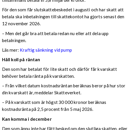
tillsammans betala in 5,8 miljarder kronor.
För den som får slutskattebeskedet i augusti och har skatt att
betala ska inbetalningen till skattekontot ha gjorts senast den
12 november 2026.
– Men det går bra att betala redan nu eller att dela upp
betalningen.
Läs mer:
Kraftig sänkning vid pump
Håll koll på räntan
Den som har betalat för lite skatt och därför får kvarskatt
behöver betala ränta på kvarskatten.
– Från vilket datum kostnadsräntan beräknas beror på hur stor
din kvarskatt är, meddelar Skatteverket.
– På kvarskatt som är högst 30 000 kronor beräknas
kostnadsränta på 2,5 procent från 5 maj 2026.
Kan komma i december
Den som ännu inte har fått besked om den slutliga skatten, eller