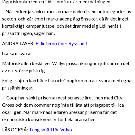
lågpriskonkurrenten Lidl, som inte är med mätningen.
– När en kedja sänker mer än marknaden i sexton kategorier av
sexton, och går emot marknaden på grönsaker, då är det inget
kortsiktigt kampanjutspel och det drar med sig Lidl neråt i
prissättningen, säger han.
ANDRA LÄSER:
Eldinferno över Ryssland
Ica kan svara
Matpriskollen beskriver Willys prissänkningar i juli som en del
av ett större priskrig.
Enligt sajten kan både Ica och Coop komma att svara med egna
prissänkningar.
– Coop har sänkt priserna mest senaste året ihop med City
Gross och dom kommer nog inte tillåta att prisgapet till Ica
ökar igen. När marknadsledaren pressar priserna får det
ekonomiska konsekvenser för hela branschen.
LÄS OCKSÅ:
Tung smäll för Volvo