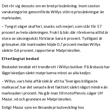
Det rör sig dessuto om en bred prissänkning. Inom sexton
varukategorier genomförde Willys större prissänkningar än
marknaden.
– Tyngst väger skafferi, snacks och mejeri, som står för 57
procent av hela sänkningen. Frukt & bär, där rörelserna alltid är
stora av säsongsskäl, förklarar bara 6 procent. Tydligast är
grönsaker, där marknaden höjde 0,7 procent medan Willys
sänkte 0,6 procent, rapporterar Matpriskollen.
Efterlängtat besked
Beskedet innebär ett trendbrott i Willys butiker. På årsbasis har
lågpriskedjan sänkt matpriserna minst av alla kedjor.
– Willys, vars hela affärsidé är att ha ”Sveriges billigaste
matkasse”, har det senaste året faktiskt sänkt något mindre än
marknaden i procent. Nu går man till motoffensiv, säger Ulf
Mazur, vd och grundare av Matpriskollen.
Enligt Mazur syns en liknande prisutveckling hos