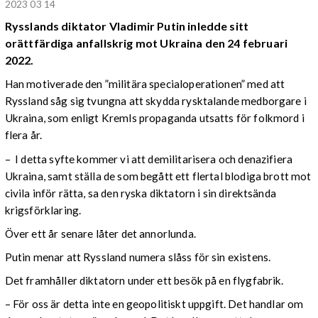
2023 03 14
Rysslands diktator Vladimir Putin inledde sitt
orättfärdiga anfallskrig mot Ukraina den 24 februari
2022.
Han motiverade den ”militära specialoperationen” med att
Ryssland såg sig tvungna att skydda rysktalande medborgare i
Ukraina, som enligt Kremls propaganda utsatts för folkmord i
flera år.
– I detta syfte kommer vi att demilitarisera och denazifiera
Ukraina, samt ställa de som begått ett flertal blodiga brott mot
civila inför rätta, sa den ryska diktatorn i sin direktsända
krigsförklaring.
Över ett år senare låter det annorlunda.
Putin menar att Ryssland numera slåss för sin existens.
Det framhåller diktatorn under ett besök på en flygfabrik.
– För oss är detta inte en geopolitiskt uppgift. Det handlar om