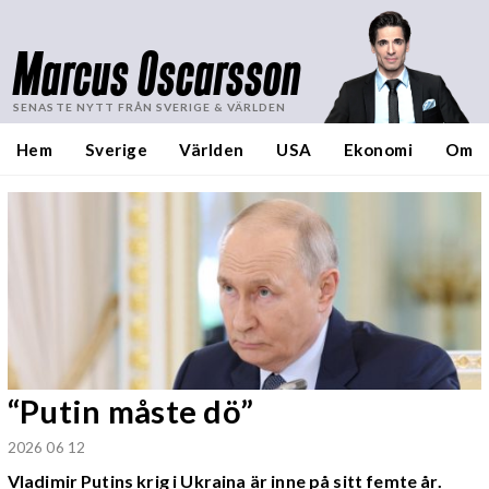
Marcus Oscarsson
SENASTE NYTT FRÅN SVERIGE & VÄRLDEN
Hem
Sverige
Världen
USA
Ekonomi
Om
“Putin måste dö”
2026 06 12
Vladimir Putins krig i Ukraina är inne på sitt femte år.