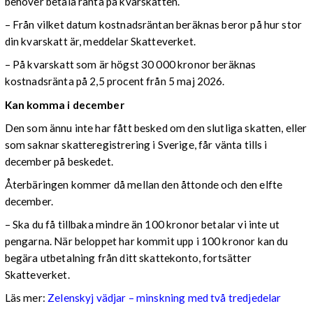
behöver betala ränta på kvarskatten.
– Från vilket datum kostnadsräntan beräknas beror på hur stor
din kvarskatt är, meddelar Skatteverket.
– På kvarskatt som är högst 30 000 kronor beräknas
kostnadsränta på 2,5 procent från 5 maj 2026.
Kan komma i december
Den som ännu inte har fått besked om den slutliga skatten, eller
som saknar skatteregistrering i Sverige, får vänta tills i
december på beskedet.
Återbäringen kommer då mellan den åttonde och den elfte
december.
– Ska du få tillbaka mindre än 100 kronor betalar vi inte ut
pengarna. När beloppet har kommit upp i 100 kronor kan du
begära utbetalning från ditt skattekonto, fortsätter
Skatteverket.
Läs mer:
Zelenskyj vädjar – minskning med två tredjedelar