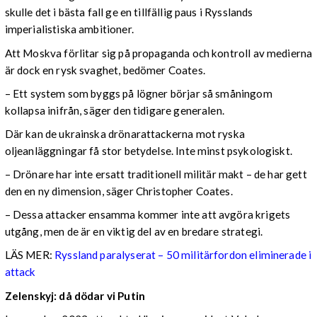
skulle det i bästa fall ge en tillfällig paus i Rysslands
imperialistiska ambitioner.
Att Moskva förlitar sig på propaganda och kontroll av medierna
är dock en rysk svaghet, bedömer Coates.
– Ett system som byggs på lögner börjar så småningom
kollapsa inifrån, säger den tidigare generalen.
Där kan de ukrainska drönarattackerna mot ryska
oljeanläggningar få stor betydelse. Inte minst psykologiskt.
–
Drönare har inte ersatt traditionell militär makt – de har gett
den en ny dimension
, säger Christopher Coates.
– Dessa attacker ensamma kommer inte att avgöra krigets
utgång, men de är en viktig del av en bredare strategi
.
LÄS MER:
Ryssland paralyserat – 50 militärfordon eliminerade i
attack
Zelenskyj: då dödar vi Putin