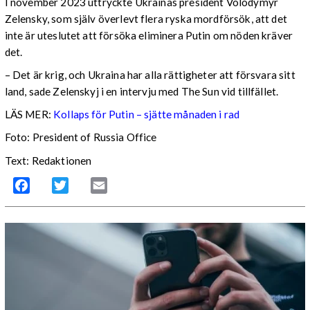
I november 2023 uttryckte Ukrainas president Volodymyr
Zelensky, som själv överlevt flera ryska mordförsök, att det
inte är uteslutet att försöka eliminera Putin om nöden kräver
det.
–
Det är krig, och Ukraina har alla rättigheter att försvara sitt
land, sade Zelenskyj i en intervju med The Sun vid tillfället.
LÄS MER:
Kollaps för Putin – sjätte månaden i rad
Foto: President of Russia Office
Text: Redaktionen
Facebook
Twitter
Email