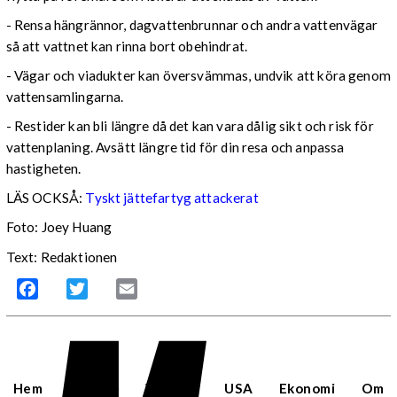
- Rensa hängrännor, dagvattenbrunnar och andra vattenvägar
så att vattnet kan rinna bort obehindrat.
- Vägar och viadukter kan översvämmas, undvik att köra genom
vattensamlingarna.
- Restider kan bli längre då det kan vara dålig sikt och risk för
vattenplaning. Avsätt längre tid för din resa och anpassa
hastigheten.
LÄS OCKSÅ:
Tyskt jättefartyg attackerat
Foto: Joey Huang
Text: Redaktionen
Facebook
Twitter
Email
Hem
Sverige
Världen
USA
Ekonomi
Om