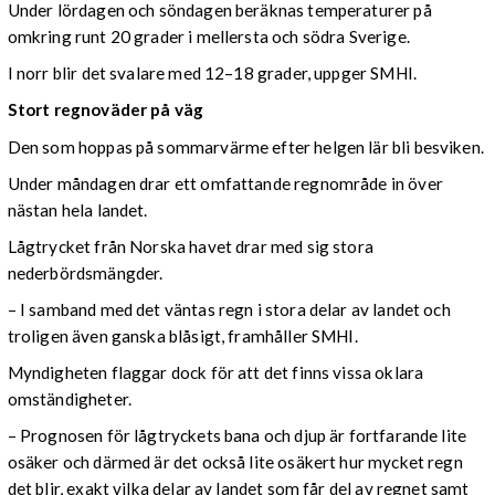
Under lördagen och söndagen beräknas temperaturer på
omkring runt 20 grader i mellersta och södra Sverige.
I norr blir det svalare med 12–18 grader, uppger SMHI.
Stort regnoväder på väg
Den som hoppas på sommarvärme efter helgen lär bli besviken.
Under måndagen drar ett omfattande regnområde in över
nästan hela landet.
Lågtrycket från Norska havet drar med sig stora
nederbördsmängder.
– I samband med det väntas regn i stora delar av landet och
troligen även ganska blåsigt, framhåller SMHI.
Myndigheten flaggar dock för att det finns vissa oklara
omständigheter.
– Prognosen för lågtryckets bana och djup är fortfarande lite
osäker och därmed är det också lite osäkert hur mycket regn
det blir, exakt vilka delar av landet som får del av regnet samt