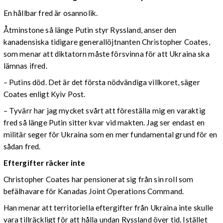
En hållbar fred är osannolik.
Åtminstone så länge Putin styr Ryssland, anser den
kanadensiska tidigare generallöjtnanten Christopher Coates,
som menar att diktatorn måste försvinna för att Ukraina ska
lämnas ifred.
– Putins död. Det är det första nödvändiga villkoret, säger
Coates enligt Kyiv Post.
– Tyvärr har jag mycket svårt att föreställa mig en varaktig
fred så länge Putin sitter kvar vid makten. Jag ser endast en
militär seger för Ukraina som en mer fundamental grund för en
sådan fred.
Eftergifter räcker inte
Christopher Coates har pensionerat sig från sin roll som
befälhavare för Kanadas Joint Operations Command.
Han menar att territoriella eftergifter från Ukraina inte skulle
vara tillräckligt för att hålla undan Ryssland över tid. Istället