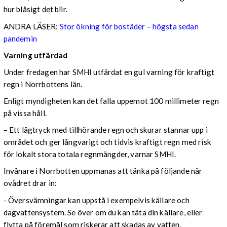
hur blåsigt det blir.
ANDRA LÄSER:
Stor ökning för bostäder – högsta sedan
pandemin
Varning utfärdad
Under fredagen har SMHI utfärdat en gul varning för kraftigt
regn i Norrbottens län.
Enligt myndigheten kan det falla uppemot 100 millimeter regn
på vissa håll.
– Ett lågtryck med tillhörande regn och skurar stannar upp i
området och ger långvarigt och tidvis kraftigt regn med risk
för lokalt stora totala regnmängder, varnar SMHI.
Invånare i Norrbotten uppmanas att tänka på följande när
ovädret drar in:
- Översvämningar kan uppstå i exempelvis källare och
dagvattensystem. Se över om du kan täta din källare, eller
flytta på föremål som riskerar att skadas av vatten.