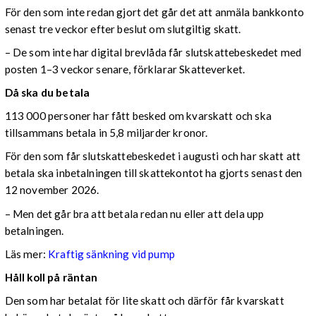
För den som inte redan gjort det går det att anmäla bankkonto
senast tre veckor efter beslut om slutgiltig skatt.
– De som inte har digital brevlåda får slutskattebeskedet med
posten 1–3 veckor senare, förklarar Skatteverket.
Då ska du betala
113 000 personer har fått besked om kvarskatt och ska
tillsammans betala in 5,8 miljarder kronor.
För den som får slutskattebeskedet i augusti och har skatt att
betala ska inbetalningen till skattekontot ha gjorts senast den
12 november 2026.
– Men det går bra att betala redan nu eller att dela upp
betalningen.
Läs mer:
Kraftig sänkning vid pump
Håll koll på räntan
Den som har betalat för lite skatt och därför får kvarskatt