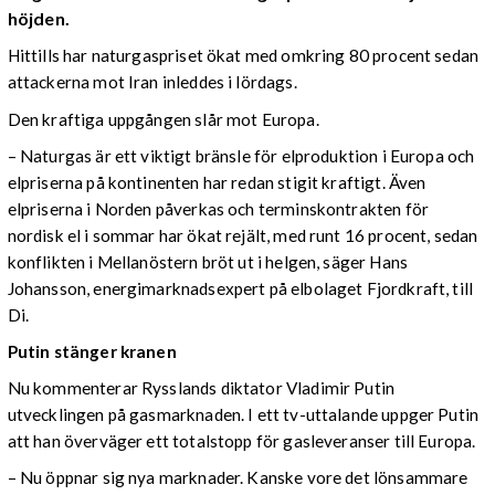
höjden.
Hittills har naturgaspriset ökat med omkring 80 procent sedan
attackerna mot Iran inleddes i lördags.
Den kraftiga uppgången slår mot Europa.
– Naturgas är ett viktigt bränsle för elproduktion i Europa och
elpriserna på kontinenten har redan stigit kraftigt. Även
elpriserna i Norden påverkas och terminskontrakten för
nordisk el i sommar har ökat rejält, med runt 16 procent, sedan
konflikten i Mellanöstern bröt ut i helgen, säger Hans
Johansson, energimarknadsexpert på elbolaget Fjordkraft, till
Di.
Putin stänger kranen
Nu kommenterar Rysslands diktator Vladimir Putin
utvecklingen på gasmarknaden. I ett tv-uttalande uppger Putin
att han överväger ett totalstopp för gasleveranser till Europa.
– Nu öppnar sig nya marknader. Kanske vore det lönsammare