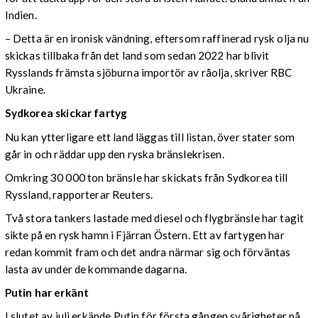
Indien.
– Detta är en ironisk vändning, eftersom raffinerad rysk olja nu
skickas tillbaka från det land som sedan 2022 har blivit
Rysslands främsta sjöburna importör av råolja, skriver RBC
Ukraine.
Sydkorea skickar fartyg
Nu kan ytterligare ett land läggas till listan, över stater som
går in och räddar upp den ryska bränslekrisen.
Omkring 30 000 ton bränsle har skickats från Sydkorea till
Ryssland, rapporterar Reuters.
Två stora tankers lastade med diesel och flygbränsle har tagit
sikte på en rysk hamn i Fjärran Östern. Ett av fartygen har
redan kommit fram och det andra närmar sig och förväntas
lasta av under de kommande dagarna.
Putin har erkänt
I slutet av juli erkände Putin för första gången svårigheter på