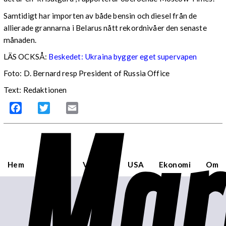
Samtidigt har importen av både bensin och diesel från de
allierade grannarna i Belarus nått rekordnivåer den senaste
månaden.
LÄS OCKSÅ:
Beskedet: Ukraina bygger eget supervapen
Foto: D. Bernard resp President of Russia Office
Text: Redaktionen
Mar
Facebook
Twitter
Email
Hem
Sverige
Världen
USA
Ekonomi
Om