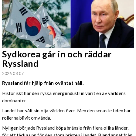
Sydkorea går in och räddar
Ryssland
2026 08 07
Ryssland får hjälp från oväntat håll.
Historiskt har den ryska energiindustrin varit en av världens
dominanter.
Landet har sålt sin olja världen över. Men den senaste tiden har
rollerna blivit omvända.
Nyligen började Ryssland köpa bränsle från flera olika länder,
för att täcka upp för den stora bristen i landet. Bland annat från