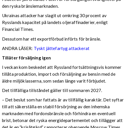
den ryska bränslemarknaden.
Ukrainas attacker har slagit ut omkring 30 procent av
Rysslands kapacitet på landets oljeraffinaderier, enligt
Financial Times.
Dessutom har ett exportförbud införts för bränsle.
ANDRA LÄSER:
Tyskt jättefartyg attackerat
Tillåter försäljning igen
I veckan kom beskedet att Ryssland fortsättningsvis kommer
tillåta produktion, import och försäljning av bensin med de
äldre miljöklasserna, som sedan länge varit förbjudet.
Det tillfälliga tillståndet gäller till sommaren 2027.
– Det beslut som har fattats är av tillfällig karaktär. Det syftar
till att säkerställa en stabil försörjning av den inhemska
marknaden med fordonsbränsle och förhindra en eventuell
brist, betonar det ryska energidepartementet och tillägger att
det är en ”krisåtgärd”, rapporterar oberoende Moscow Times.