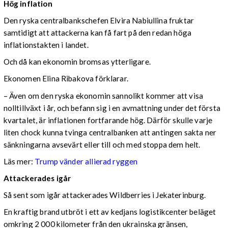
Hög inflation
Den ryska centralbankschefen Elvira Nabiullina fruktar
samtidigt att attackerna kan få fart på den redan höga
inflationstakten i landet.
Och då kan ekonomin bromsas ytterligare.
Ekonomen Elina Ribakova förklarar.
– Även om den ryska ekonomin sannolikt kommer att visa
nolltillväxt i år, och befann sig i en avmattning under det första
kvartalet, är inflationen fortfarande hög. Därför skulle varje
liten chock kunna tvinga centralbanken att antingen sakta ner
sänkningarna avsevärt eller till och med stoppa dem helt.
Läs mer:
Trump vänder allierad ryggen
Attackerades igår
Så sent som igår attackerades Wildberries i Jekaterinburg.
En kraftig brand utbröt i ett av kedjans logistikcenter beläget
omkring 2 000 kilometer från den ukrainska gränsen,