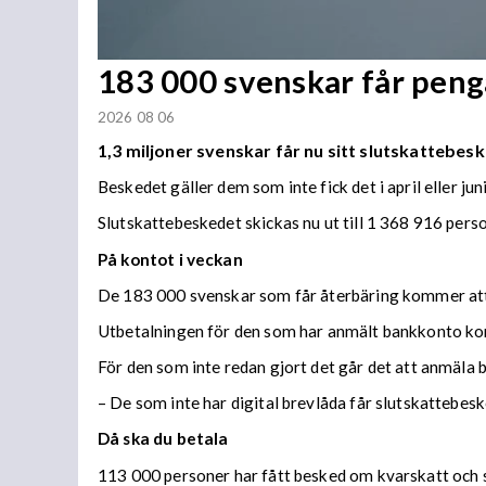
183 000 svenskar får penga
2026 08 06
1,3 miljoner svenskar får nu sitt slutskattebesk
Beskedet gäller dem som inte fick det i april eller juni
Slutskattebeskedet skickas nu ut till 1 368 916 per
På kontot i veckan
De 183 000 svenskar som får återbäring kommer att f
Utbetalningen för den som har anmält bankkonto ko
För den som inte redan gjort det går det att anmäla 
– De som inte har digital brevlåda får slutskattebes
Då ska du betala
113 000 personer har fått besked om kvarskatt och s