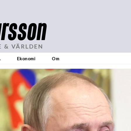
rsson
E & VÄRLDEN
A
Ekonomi
Om