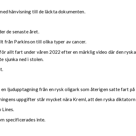
ed hänvisning till de läckta dokumenten.
er de senaste året.
t från Parkinson till olika typer av cancer.
r allt fart under våren 2022 efter en märklig video där den ryska
e sjunka ned i stolen.
t.
 en ljudupptagning från en rysk oligark som återigen satte fart p
ningens uppgifter står mycket nära Kreml, att den ryska diktatorn
 Lines.
om specificerades inte.