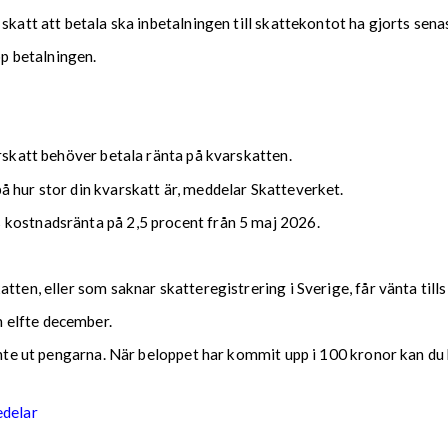
 skatt att betala ska inbetalningen till skattekontot ha gjorts se
upp betalningen.
arskatt behöver betala ränta på kvarskatten.
 hur stor din kvarskatt är, meddelar Skatteverket.
 kostnadsränta på 2,5 procent från 5 maj 2026.
tten, eller som saknar skatteregistrering i Sverige, får vänta till
 elfte december.
 inte ut pengarna. När beloppet har kommit upp i 100 kronor kan du 
edelar