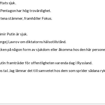
ftats sjuk.
n Pentagon har hög trovärdighet.
ryktena stämmer, framhåller Fokus.
mir Putin är sjuk.
ergej Lavrov om diktatorns hälsotillstånd.
tecken på någon form av sjukdom eller åkomma hos den här personen
utin framträder för offentligheten varenda dag i Ryssland.
s tal. Jag lämnar det till samvetet hos dem som sprider sådana ryk