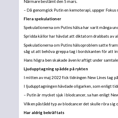
Närmare bestämt den 5 mars.
– Då genomgick Putin en kemoterapi, uppger Fokus m
Flera spekulationer
Spekulationerna om Putins hälsa har varit många und
Spridda källor har hävdat att diktatorn drabbats av all
Spekulationerna om Putins hälsoproblem satte framfö
såg ut att behöva greppa tag i bordskanten för att int
Hans högra ben skakade även kraftigt under samtale
Ljudupptagning spädde på rykten
I mitten av maj 2022 fick tidningen New Lines tag på
I ljudupptagningen hävdade oligarken, som enligt tid
– Putin är mycket sjuk i blodcancer, sa han enligt New
Vilken påstådd typ av blodcancer det skulle röra sig 
Har aldrig bekräftats