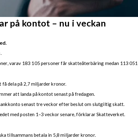
r på kontot – nu i veckan
ed.
.
soner, varav 183 105 personer får skatteåterbäring medan 113 051 
å dela på 2,7 miljarder kronor.
mmer att landa på kontot senast på fredagen.
bankkonto senast tre veckor efter beslut om slutgiltig skatt.
kedet med posten 1–3 veckor senare, förklarar Skatteverket.
ka tillsammans betala in 5,8 miljarder kronor.