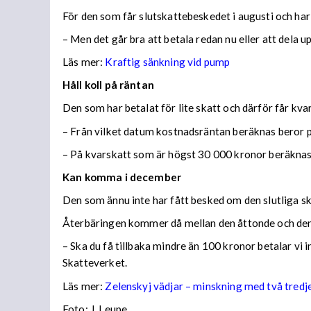
För den som får slutskattebeskedet i augusti och har
– Men det går bra att betala redan nu eller att dela 
Läs mer:
Kraftig sänkning vid pump
Håll koll på räntan
Den som har betalat för lite skatt och därför får kv
– Från vilket datum kostnadsräntan beräknas beror på
– På kvarskatt som är högst 30 000 kronor beräknas
Kan komma i december
Den som ännu inte har fått besked om den slutliga ska
Återbäringen kommer då mellan den åttonde och den
– Ska du få tillbaka mindre än 100 kronor betalar vi
Skatteverket.
Läs mer:
Zelenskyj vädjar – minskning med två tredj
Foto:
J. Leupe