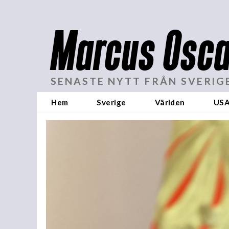
Marcus Osca
SENASTE NYTT FRÅN SVERIG
Hem
Sverige
Världen
US