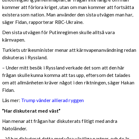
kommer att förlora kriget, utan om man kommer att fortsätta
existera som nation. Man använder den sista utvägen man har,
säger Fidan, rapporterar RBC-Ukraine.
Den sista utvägen för Putinregimen skulle alltså vara
kärnvapen.
Turkiets utrikesminister menar att kärnvapenanvändning redan
diskuteras i Ryssland.
– Under mitt besök i Ryssland verkade det som att den här
frågan skulle kunna komma att tas upp, eftersom det talades
om att allmänheten kräver något i den riktningen, säger Hakan
Fidan.
Läs mer:
Trump vänder allierad ryggen
”Har diskuterat med väst”
Han menar att frågan har diskuterats flitigt med andra
Natoländer.
– Vi har diskuterat detta med våra västliga partner, och de är