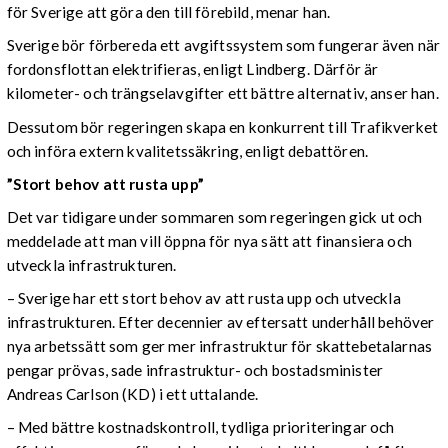
för Sverige att göra den till förebild, menar han.
Sverige bör förbereda ett avgiftssystem som fungerar även när
fordonsflottan elektrifieras, enligt Lindberg. Därför är
kilometer- och trängselavgifter ett bättre alternativ, anser han.
Dessutom bör regeringen skapa en konkurrent till Trafikverket
och införa extern kvalitetssäkring, enligt debattören.
”Stort behov att rusta upp”
Det var tidigare under sommaren som regeringen gick ut och
meddelade att man vill öppna för nya sätt att finansiera och
utveckla infrastrukturen.
– Sverige har ett stort behov av att rusta upp och utveckla
infrastrukturen. Efter decennier av eftersatt underhåll behöver
nya arbetssätt som ger mer infrastruktur för skattebetalarnas
pengar prövas, sade infrastruktur- och bostadsminister
Andreas Carlson (KD) i ett uttalande.
– Med bättre kostnadskontroll, tydliga prioriteringar och