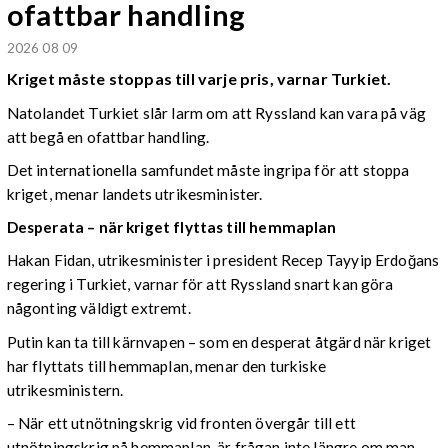
ofattbar handling
2026 08 09
Kriget måste stoppas till varje pris, varnar Turkiet.
Natolandet Turkiet slår larm om att Ryssland kan vara på väg
att begå en ofattbar handling.
Det internationella samfundet måste ingripa för att stoppa
kriget, menar landets utrikesminister.
Desperata – när kriget flyttas till hemmaplan
Hakan Fidan, utrikesminister i president Recep Tayyip Erdoğans
regering i Turkiet, varnar för att Ryssland snart kan göra
någonting väldigt extremt.
Putin kan ta till kärnvapen – som en desperat åtgärd när kriget
har flyttats till hemmaplan, menar den turkiske
utrikesministern.
– När ett utnötningskrig vid fronten övergår till ett
utnötningskrig på hemmaplan, är frågan inte längre om man