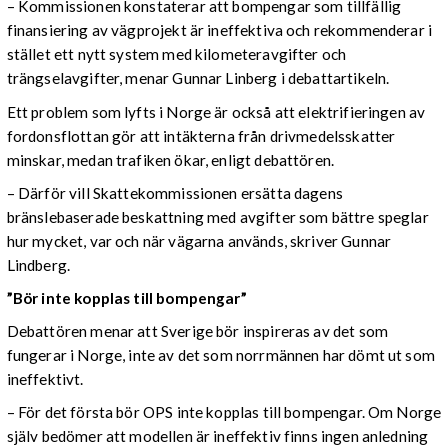
– Kommissionen konstaterar att bompengar som tillfällig
finansiering av vägprojekt är ineffektiva och rekommenderar i
stället ett nytt system med kilometeravgifter och
trängselavgifter, menar Gunnar Linberg i debattartikeln.
Ett problem som lyfts i Norge är också att elektrifieringen av
fordonsflottan gör att intäkterna från drivmedelsskatter
minskar, medan trafiken ökar, enligt debattören.
– Därför vill Skattekommissionen ersätta dagens
bränslebaserade beskattning med avgifter som bättre speglar
hur mycket, var och när vägarna används, skriver Gunnar
Lindberg.
”Bör inte kopplas till bompengar”
Debattören menar att Sverige bör inspireras av det som
fungerar i Norge, inte av det som norrmännen har dömt ut som
ineffektivt.
– För det första bör OPS inte kopplas till bompengar. Om Norge
själv bedömer att modellen är ineffektiv finns ingen anledning