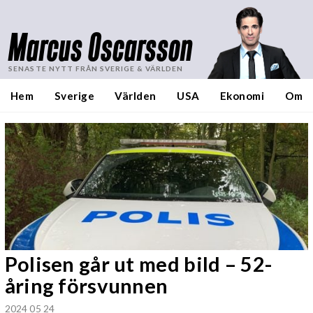
Marcus Oscarsson
SENASTE NYTT FRÅN SVERIGE & VÄRLDEN
Hem
Sverige
Världen
USA
Ekonomi
Om
Polisen går ut med bild – 52-
åring försvunnen
2024 05 24