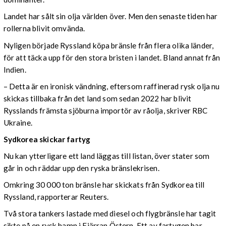
Landet har sålt sin olja världen över. Men den senaste tiden har
rollerna blivit omvända.
Nyligen började Ryssland köpa bränsle från flera olika länder,
för att täcka upp för den stora bristen i landet. Bland annat från
Indien.
– Detta är en ironisk vändning, eftersom raffinerad rysk olja nu
skickas tillbaka från det land som sedan 2022 har blivit
Rysslands främsta sjöburna importör av råolja, skriver RBC
Ukraine.
Sydkorea skickar fartyg
Nu kan ytterligare ett land läggas till listan, över stater som
går in och räddar upp den ryska bränslekrisen.
Omkring 30 000 ton bränsle har skickats från Sydkorea till
Ryssland, rapporterar Reuters.
Två stora tankers lastade med diesel och flygbränsle har tagit
sikte på en rysk hamn i Fjärran Östern. Ett av fartygen har