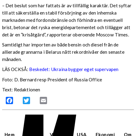
– Det beslut som har fattats är av tillfällig karaktär. Det syftar
till att säkerställa en stabil försörjning av den inhemska
marknaden med fordonsbränsle och förhindra en eventuell
brist, betonar det ryska energidepartementet och tillägger att
det är en ”krisåtgärd”, rapporterar oberoende Moscow Times.
Samtidigt har importen av både bensin och diesel från de
allierade grannarna i Belarus nått rekordnivåer den senaste
månaden.
LÄS OCKSÅ:
Beskedet: Ukraina bygger eget supervapen
Foto: D. Bernard resp President of Russia Office
Text: Redaktionen
Facebook
Twitter
Email
Hem
Sverige
Världen
USA
Ekonomi
Om