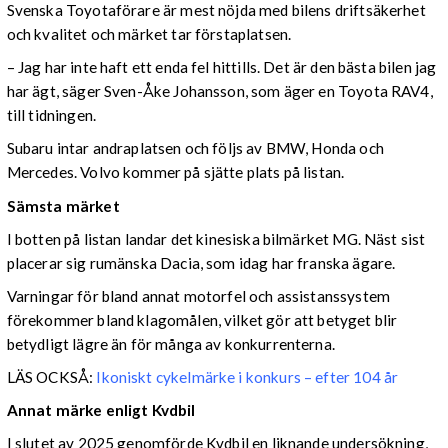
Svenska Toyotaförare är mest nöjda med bilens driftsäkerhet
och kvalitet och märket tar förstaplatsen.
– Jag har inte haft ett enda fel hittills. Det är den bästa bilen jag
har ägt, säger Sven-Åke Johansson, som äger en Toyota RAV4,
till tidningen.
Subaru intar andraplatsen och följs av BMW, Honda och
Mercedes. Volvo kommer på sjätte plats på listan.
Sämsta märket
I botten på listan landar det kinesiska bilmärket MG. Näst sist
placerar sig rumänska Dacia, som idag har franska ägare.
Varningar för bland annat motorfel och assistanssystem
förekommer bland klagomålen, vilket gör att betyget blir
betydligt lägre än för många av konkurrenterna.
LÄS OCKSÅ:
Ikoniskt cykelmärke i konkurs – efter 104 år
Annat märke enligt Kvdbil
I slutet av 2025 genomförde Kvdbil en liknande undersökning,