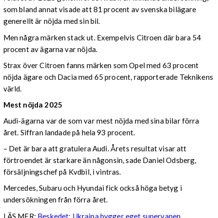
som bland annat visade att 81 procent av svenska bilägare
generellt är nöjda med sin bil.
Men några märken stack ut. Exempelvis Citroen där bara 54
procent av ägarna var nöjda.
Strax över Citroen fanns märken som Opel med 63 procent
nöjda ägare och Dacia med 65 procent, rapporterade Teknikens
värld.
Mest nöjda 2025
Audi-ägarna var de som var mest nöjda med sina bilar förra
året. Siffran landade på hela 93 procent.
– Det är bara att gratulera Audi. Årets resultat visar att
förtroendet är starkare än någonsin, sade Daniel Odsberg,
försäljningschef på Kvdbil, i vintras.
Mercedes, Subaru och Hyundai fick också höga betyg i
undersökningen från förra året.
LÄS MER:
Beskedet: Ukraina bygger eget supervapen