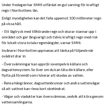
Under fredagen har SMHI utfärdat en gul varning för kraftigt
regn i Norrbottens län.
Enligt myndigheten kan det falla uppemot 100 millimeter regn
på vissa håll.
– Ett lågtryck med tillhörande regn och skurar stannar upp i
området och ger långvarigt och tidvis kraftigt regn med risk
för lokalt stora totala regnmängder, varnar SMHI.
Invånare i Norrbotten uppmanas att tänka på följande när
ovädret drar in:
- Översvämningar kan uppstå i exempelvis källare och
dagvattensystem. Se över om du kan täta din källare, eller
flytta på föremål som riskerar att skadas av vatten.
- Rensa hängrännor, dagvattenbrunnar och andra vattenvägar
så att vattnet kan rinna bort obehindrat.
- Vägar och viadukter kan översvämmas, undvik att köra genom
vattensamlingarna.