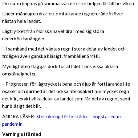
Den som hoppas på sommarvärme efter helgen lär bli besviken.
Under måndagen drar ett omfattande regnområde in över
nästan hela landet.
Lågtrycket från Norska havet drar med sig stora
nederbördsmängder.
– I samband med det väntas regn i stora delar av landet och
troligen även ganska blåsigt, framhåller SMHI.
Myndigheten flaggar dock för att det finns vissa oklara
omständigheter.
– Prognosen för lågtryckets bana och djup är fortfarande lite
osäker och därmed är det också lite osäkert hur mycket regn
det blir, exakt vilka delar av landet som får del av regnet samt
hur blåsigt det blir.
ANDRA LÄSER:
Stor ökning för bostäder – högsta sedan
pandemin
Varning utfärdad