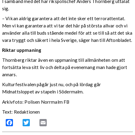
I samband med det har rikspolischef Anders Thornberg uttalat
sig.
– Vi kan aldrig garantera att det inte sker ett terrorattentat.
Men vi kan garantera att vi tar det här på största allvar och vi
använder alla till buds stående medel för att se till så att det ska
vara tryggt och säkert i hela Sverige, säger han till Aftonbladet.
Riktar uppmaning
Thornberg riktar även en uppmaning till allmänheten om att
fortsätta leva sitt liv och delta på evenemang man hade gjort
annars.
Kulturfestivalen pågår just nu, och på lördag går
Midnattsloppet av stapeln i Södermalm.
Arkivfoto: Polisen Norrmalm FB
Text: Redaktionen
Facebook
Twitter
Email