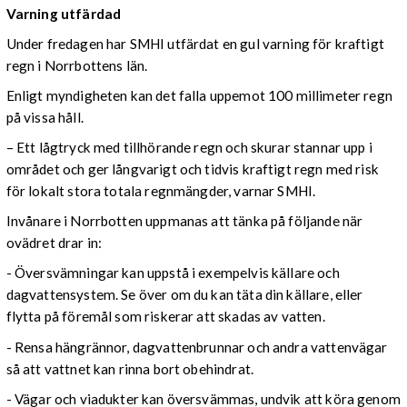
Varning utfärdad
Under fredagen har SMHI utfärdat en gul varning för kraftigt
regn i Norrbottens län.
Enligt myndigheten kan det falla uppemot 100 millimeter regn
på vissa håll.
– Ett lågtryck med tillhörande regn och skurar stannar upp i
området och ger långvarigt och tidvis kraftigt regn med risk
för lokalt stora totala regnmängder, varnar SMHI.
Invånare i Norrbotten uppmanas att tänka på följande när
ovädret drar in:
- Översvämningar kan uppstå i exempelvis källare och
dagvattensystem. Se över om du kan täta din källare, eller
flytta på föremål som riskerar att skadas av vatten.
- Rensa hängrännor, dagvattenbrunnar och andra vattenvägar
så att vattnet kan rinna bort obehindrat.
- Vägar och viadukter kan översvämmas, undvik att köra genom