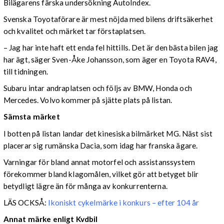
Bilägarens färska undersökning AutoIndex.
Svenska Toyotaförare är mest nöjda med bilens driftsäkerhet
och kvalitet och märket tar förstaplatsen.
– Jag har inte haft ett enda fel hittills. Det är den bästa bilen jag
har ägt, säger Sven-Åke Johansson, som äger en Toyota RAV4,
till tidningen.
Subaru intar andraplatsen och följs av BMW, Honda och
Mercedes. Volvo kommer på sjätte plats på listan.
Sämsta märket
I botten på listan landar det kinesiska bilmärket MG. Näst sist
placerar sig rumänska Dacia, som idag har franska ägare.
Varningar för bland annat motorfel och assistanssystem
förekommer bland klagomålen, vilket gör att betyget blir
betydligt lägre än för många av konkurrenterna.
LÄS OCKSÅ:
Ikoniskt cykelmärke i konkurs – efter 104 år
Annat märke enligt Kvdbil