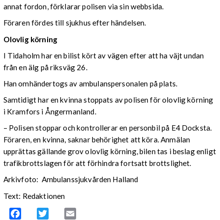
annat fordon, förklarar polisen via sin webbsida.
Föraren fördes till sjukhus efter händelsen.
Olovlig körning
I Tidaholm har en bilist kört av vägen efter att ha väjt undan
från en älg på riksväg 26.
Han omhändertogs av ambulanspersonalen på plats.
Samtidigt har en kvinna stoppats av polisen för olovlig körning
i Kramfors i Ångermanland.
– Polisen stoppar och kontrollerar en personbil på E4 Docksta.
Föraren, en kvinna, saknar behörighet att köra. Anmälan
upprättas gällande grov olovlig körning, bilen tas i beslag enligt
trafikbrottslagen för att förhindra fortsatt brottslighet.
Arkivfoto: Ambulanssjukvården Halland
Text: Redaktionen
Facebook
Twitter
Email