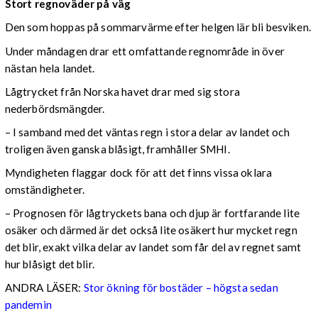
Stort regnoväder på väg
Den som hoppas på sommarvärme efter helgen lär bli besviken.
Under måndagen drar ett omfattande regnområde in över
nästan hela landet.
Lågtrycket från Norska havet drar med sig stora
nederbördsmängder.
– I samband med det väntas regn i stora delar av landet och
troligen även ganska blåsigt, framhåller SMHI.
Myndigheten flaggar dock för att det finns vissa oklara
omständigheter.
– Prognosen för lågtryckets bana och djup är fortfarande lite
osäker och därmed är det också lite osäkert hur mycket regn
det blir, exakt vilka delar av landet som får del av regnet samt
hur blåsigt det blir.
ANDRA LÄSER:
Stor ökning för bostäder – högsta sedan
pandemin