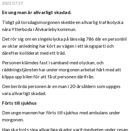
2023 07 27
En ung man är allvarligt skadad.
Tidigt på torsdagsmorgonen skedde en allvarlig trafikolycka
nära Ytterboda i Älvkarleby kommun.
Det rör sig om en singelolycka på länsväg 786 där en personbil
av oklar anledning har kört av vägen i ett skogsparti och
därefter kolliderat med ett träd.
Personen klämdes fast i samband med olyckan, och
räddningstjänsten har under morgonen arbetat hårt med att
klippa upp bilen för att få ut personen därifrån.
Den berörda personen är en man i 20-årsåldern som uppges
vara allvarligt skadad.
Förts till sjukhus
Den unge mannen har förts till sjukhus med ambulans under
morgonen.
Han ska trots sina allvarliga skador varit medveten under resan.