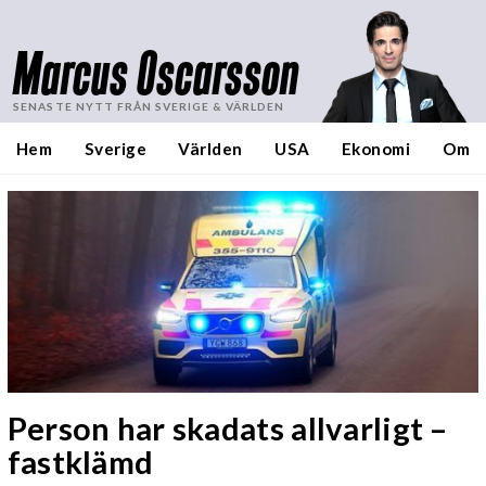
Marcus Oscarsson
SENASTE NYTT FRÅN SVERIGE & VÄRLDEN
Hem
Sverige
Världen
USA
Ekonomi
Om
Person har skadats allvarligt –
fastklämd