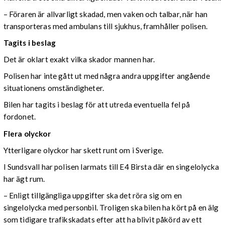
– Föraren är allvarligt skadad, men vaken och talbar, när han
transporteras med ambulans till sjukhus, framhåller polisen.
Tagits i beslag
Det är oklart exakt vilka skador mannen har.
Polisen har inte gått ut med några andra uppgifter angående
situationens omständigheter.
Bilen har tagits i beslag för att utreda eventuella fel på
fordonet.
Flera olyckor
Ytterligare olyckor har skett runt om i Sverige.
I Sundsvall har polisen larmats till E4 Birsta där en singelolycka
har ägt rum.
– Enligt tillgängliga uppgifter ska det röra sig om en
singelolycka med personbil. Troligen ska bilen ha kört på en älg
som tidigare trafikskadats efter att ha blivit påkörd av ett