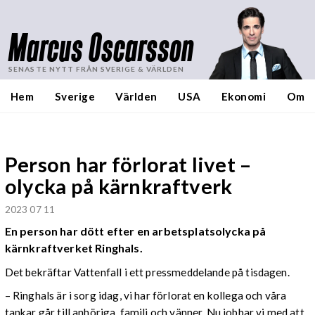
Marcus Oscarsson
SENASTE NYTT FRÅN SVERIGE & VÄRLDEN
Hem
Sverige
Världen
USA
Ekonomi
Om
Person har förlorat livet –
olycka på kärnkraftverk
2023 07 11
En person har dött efter en arbetsplatsolycka på
kärnkraftverket Ringhals.
Det bekräftar Vattenfall i ett pressmeddelande på tisdagen.
– Ringhals är i sorg idag, vi har förlorat en kollega och våra
tankar går till anhöriga, familj och vänner. Nu jobbar vi med att