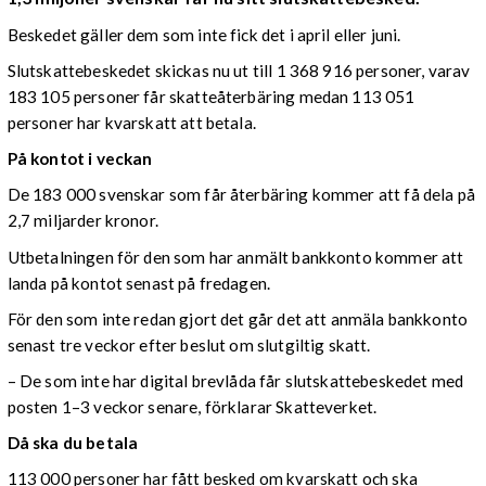
Beskedet gäller dem som inte fick det i april eller juni.
Slutskattebeskedet skickas nu ut till 1 368 916 personer, varav
183 105 personer får skatteåterbäring medan 113 051
personer har kvarskatt att betala.
På kontot i veckan
De 183 000 svenskar som får återbäring kommer att få dela på
2,7 miljarder kronor.
Utbetalningen för den som har anmält bankkonto kommer att
landa på kontot senast på fredagen.
För den som inte redan gjort det går det att anmäla bankkonto
senast tre veckor efter beslut om slutgiltig skatt.
– De som inte har digital brevlåda får slutskattebeskedet med
posten 1–3 veckor senare, förklarar Skatteverket.
Då ska du betala
113 000 personer har fått besked om kvarskatt och ska