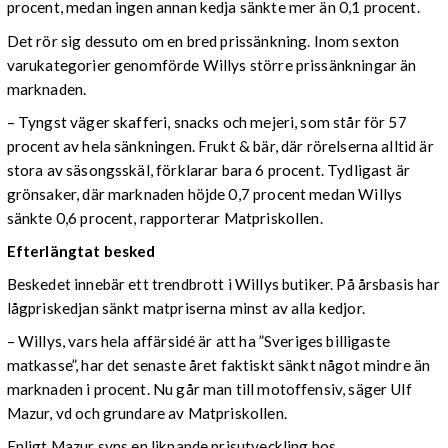
procent, medan ingen annan kedja sänkte mer än 0,1 procent.
Det rör sig dessuto om en bred prissänkning. Inom sexton
varukategorier genomförde Willys större prissänkningar än
marknaden.
– Tyngst väger skafferi, snacks och mejeri, som står för 57
procent av hela sänkningen. Frukt & bär, där rörelserna alltid är
stora av säsongsskäl, förklarar bara 6 procent. Tydligast är
grönsaker, där marknaden höjde 0,7 procent medan Willys
sänkte 0,6 procent, rapporterar Matpriskollen.
Efterlängtat besked
Beskedet innebär ett trendbrott i Willys butiker. På årsbasis har
lågpriskedjan sänkt matpriserna minst av alla kedjor.
– Willys, vars hela affärsidé är att ha ”Sveriges billigaste
matkasse”, har det senaste året faktiskt sänkt något mindre än
marknaden i procent. Nu går man till motoffensiv, säger Ulf
Mazur, vd och grundare av Matpriskollen.
Enligt Mazur syns en liknande prisutveckling hos