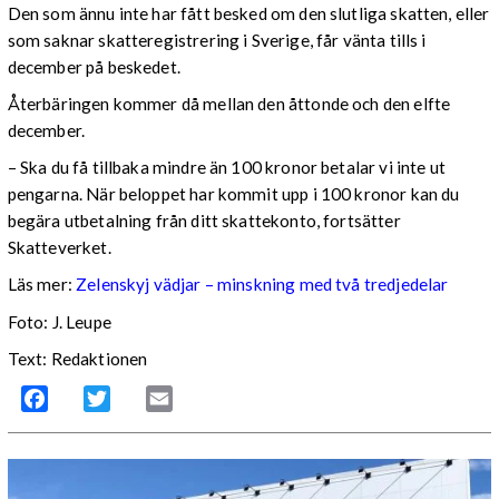
Den som ännu inte har fått besked om den slutliga skatten, eller
som saknar skatteregistrering i Sverige, får vänta tills i
december på beskedet.
Återbäringen kommer då mellan den åttonde och den elfte
december.
– Ska du få tillbaka mindre än 100 kronor betalar vi inte ut
pengarna. När beloppet har kommit upp i 100 kronor kan du
begära utbetalning från ditt skattekonto, fortsätter
Skatteverket.
Läs mer:
Zelenskyj vädjar – minskning med två tredjedelar
Foto:
J. Leupe
Text: Redaktionen
Facebook
Twitter
Email