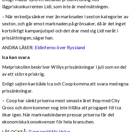
lågpriskonkurrenten Lidl, som inte är med mätningen.
– När en kedja sänker mer än marknaden i sexton kategorier av
sexton, och går emot marknaden på grönsaker, då är det inget
kortsiktigt kampanjutspel och det drar med sig Lidl neråt i
prissättningen, säger han.
ANDRA LÄSER:
Eldinferno över Ryssland
Ica kan svara
Matpriskollen beskriver Willys prissänkningar i juli som en del
av ett större priskrig.
Enligt sajten kan både Ica och Coop komma att svara med egna
prissänkningar.
– Coop har sänkt priserna mest senaste året ihop med City
Gross och dom kommer nog inte tillåta att prisgapet till Ica
ökar igen. När marknadsledaren pressar priserna får det
ekonomiska konsekvenser för hela branschen.
LÄS OCKSÅ:
Tung smäll för Volvo