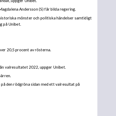
mandat, uppger Unibet.
Magdalena Andersson (S) får bilda regering.
historiska mönster och politiska händelser samtidigt
g på Unibet.
ver 20,5 procent av rösterna.
rån valresultatet 2022, uppger Unibet.
pärren.
i på den rödgröna sidan med ett valresultat på