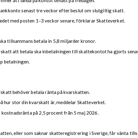
mmer att landa på kontot senast på fredagen.
bankkonto senast tre veckor efter beslut om slutgiltig skatt.
kedet med posten 1–3 veckor senare, förklarar Skatteverket.
ka tillsammans betala in 5,8 miljarder kronor.
 skatt att betala ska inbetalningen till skattekontot ha gjorts se
upp betalningen.
arskatt behöver betala ränta på kvarskatten.
 hur stor din kvarskatt är, meddelar Skatteverket.
 kostnadsränta på 2,5 procent från 5 maj 2026.
tten, eller som saknar skatteregistrering i Sverige, får vänta till