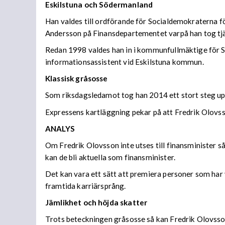
Eskilstuna och Södermanland
Han valdes till ordförande för Socialdemokraterna 
Andersson på Finansdepartementet varpå han tog tjä
Redan 1998 valdes han in i kommunfullmäktige för 
informationsassistent vid Eskilstuna kommun.
Klassisk gråsosse
Som riksdagsledamot tog han 2014 ett stort steg upp
Expressens kartläggning pekar på att Fredrik Olovss
ANALYS
Om Fredrik Olovsson inte utses till finansminister s
kan de bli aktuella som finansminister.
Det kan vara ett sätt att premiera personer som har v
framtida karriärsprång.
Jämlikhet och höjda skatter
Trots beteckningen gråsosse så kan Fredrik Olovsson 