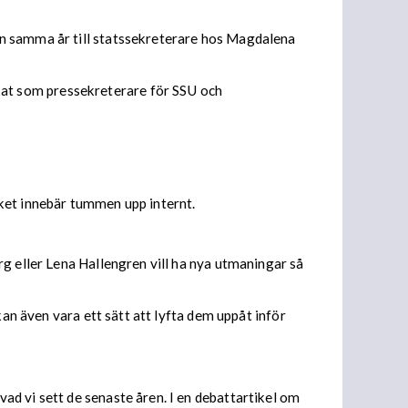
en samma år till statssekreterare hos Magdalena
at som pressekreterare för SSU och
ket innebär tummen upp internt.
g eller Lena Hallengren vill ha nya utmaningar så
kan även vara ett sätt att lyfta dem uppåt inför
d vi sett de senaste åren. I en debattartikel om