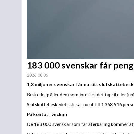
183 000 svenskar får penga
2026 08 06
1,3 miljoner svenskar får nu sitt slutskattebesk
Beskedet gäller dem som inte fick det i april eller juni
Slutskattebeskedet skickas nu ut till 1 368 916 per
På kontot i veckan
De 183 000 svenskar som får återbäring kommer att f