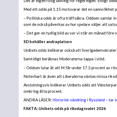
Det är ingen rolig läsning för regeringen. Enligt odd
Med ett odds på 1,15 motsvarar det en sannolikhet p
– Politiska odds är ofta träffsäkra. Oddsen samlar i
som de också påverkas av hur spelare väljer att sats
– Det ger en tydlig bild av var vi står en månad före 
SD behåller andraplatsen
Unibets odds indikerar också att Sverigedemokraterna
Samtidigt beräknas Moderaterna tappa i stöd.
– Oddsen lutar åt att M får under 17,5 procent av rö
Noterbart är även att Liberalerna väntas missa riksd
Avslutningsvis indikerar Unibets odds att Vänsterpar
omkring åtta procent.
ANDRA LÄSER:
Historisk vändning i Ryssland – tar i
FAKTA: Unibets odds på riksdagsvalet 2026