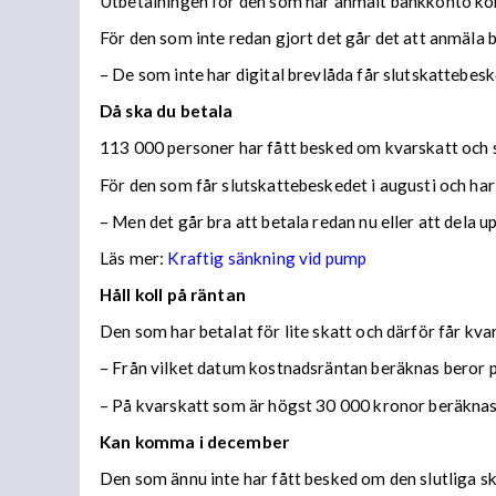
Utbetalningen för den som har anmält bankkonto ko
För den som inte redan gjort det går det att anmäla 
– De som inte har digital brevlåda får slutskattebes
Då ska du betala
113 000 personer har fått besked om kvarskatt och s
För den som får slutskattebeskedet i augusti och har
– Men det går bra att betala redan nu eller att dela 
Läs mer:
Kraftig sänkning vid pump
Håll koll på räntan
Den som har betalat för lite skatt och därför får kv
– Från vilket datum kostnadsräntan beräknas beror på
– På kvarskatt som är högst 30 000 kronor beräknas
Kan komma i december
Den som ännu inte har fått besked om den slutliga ska