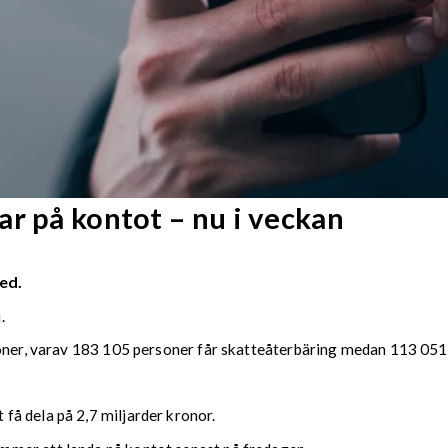
r på kontot – nu i veckan
ed.
.
soner, varav 183 105 personer får skatteåterbäring medan 113 051 
å dela på 2,7 miljarder kronor.