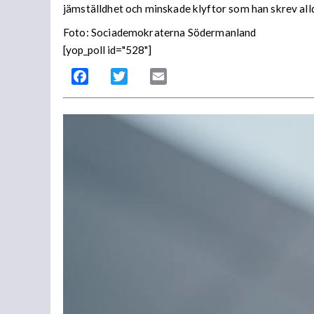
jämställdhet och minskade klyftor som han skrev all
Foto: Sociademokraterna Södermanland
[yop_poll id="528"]
Facebook
Twitter
Email