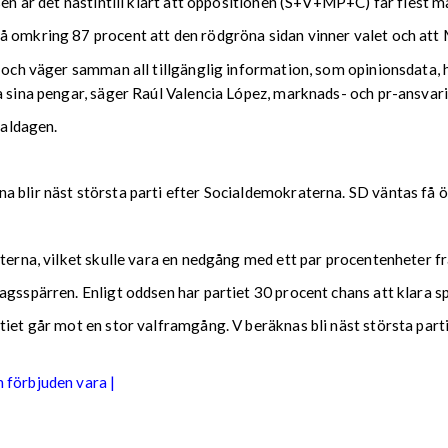
sen är det nästintill klart att oppositionen (S+V+MP+C) får flest 
å omkring 87 procent att den rödgröna sidan vinner valet och att 
n och väger samman all tillgänglig information, som opinionsdata, 
a sina pengar, säger Raúl Valencia López, marknads- och pr-ansvari
valdagen.
 blir näst största parti efter Socialdemokraterna. SD väntas få ö
sterna, vilket skulle vara en nedgång med ett par procentenheter f
agsspärren. Enligt oddsen har partiet 30 procent chans att klara s
tiet går mot en stor valframgång. V beräknas bli näst största part
n förbjuden vara |