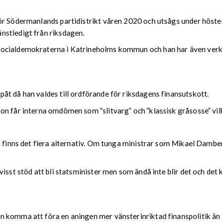
för Södermanlands partidistrikt våren 2020 och utsågs under höst
nstledigt från riksdagen.
Socialdemokraterna i Katrineholms kommun och han har även verk
åt då han valdes till ordförande för riksdagens finansutskott.
on får interna omdömen som ”slitvarg” och ”klassisk gråsosse” vil
å finns det flera alternativ. Om tunga ministrar som Mikael Damber
isst stöd att bli statsminister men som ändå inte blir det och det 
komma att föra en aningen mer vänsterinriktad finanspolitik än va