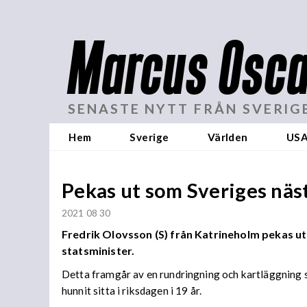
Marcus Osca
SENASTE NYTT FRÅN SVERIG
Hem
Sverige
Världen
US
Pekas ut som Sveriges näs
2021 08 30
Fredrik Olovsson (S) från Katrineholm pekas ut 
statsminister.
Detta framgår av en rundringning och kartläggning 
hunnit sitta i riksdagen i 19 år.