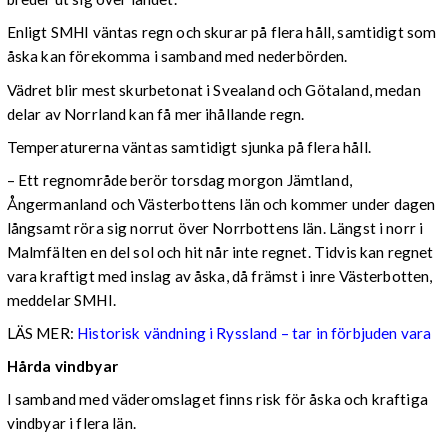
Enligt SMHI väntas regn och skurar på flera håll, samtidigt som
åska kan förekomma i samband med nederbörden.
Vädret blir mest skurbetonat i Svealand och Götaland, medan
delar av Norrland kan få mer ihållande regn.
Temperaturerna väntas samtidigt sjunka på flera håll.
– Ett regnområde berör torsdag morgon Jämtland,
Ångermanland och Västerbottens län och kommer under dagen
långsamt röra sig norrut över Norrbottens län. Längst i norr i
Malmfälten en del sol och hit når inte regnet. Tidvis kan regnet
vara kraftigt med inslag av åska, då främst i inre Västerbotten,
meddelar SMHI.
LÄS MER:
Historisk vändning i Ryssland – tar in förbjuden vara
Hårda vindbyar
I samband med väderomslaget finns risk för åska och kraftiga
vindbyar i flera län.