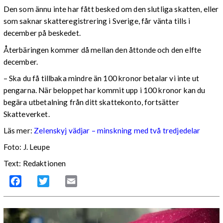
Den som ännu inte har fått besked om den slutliga skatten, eller
som saknar skatteregistrering i Sverige, får vänta tills i
december på beskedet.
Återbäringen kommer då mellan den åttonde och den elfte
december.
– Ska du få tillbaka mindre än 100 kronor betalar vi inte ut
pengarna. När beloppet har kommit upp i 100 kronor kan du
begära utbetalning från ditt skattekonto, fortsätter
Skatteverket.
Läs mer:
Zelenskyj vädjar – minskning med två tredjedelar
Foto:
J. Leupe
Text: Redaktionen
Facebook
Twitter
Email