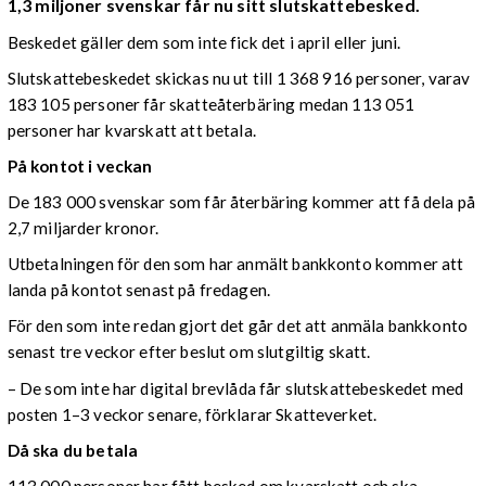
1,3 miljoner svenskar får nu sitt slutskattebesked.
Beskedet gäller dem som inte fick det i april eller juni.
Slutskattebeskedet skickas nu ut till 1 368 916 personer, varav
183 105 personer får skatteåterbäring medan 113 051
personer har kvarskatt att betala.
På kontot i veckan
De 183 000 svenskar som får återbäring kommer att få dela på
2,7 miljarder kronor.
Utbetalningen för den som har anmält bankkonto kommer att
landa på kontot senast på fredagen.
För den som inte redan gjort det går det att anmäla bankkonto
senast tre veckor efter beslut om slutgiltig skatt.
– De som inte har digital brevlåda får slutskattebeskedet med
posten 1–3 veckor senare, förklarar Skatteverket.
Då ska du betala
113 000 personer har fått besked om kvarskatt och ska