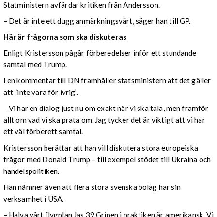
Statministern avfärdar kritiken från Andersson.
– Det är inte ett dugg anmärkningsvärt, säger han till GP.
Här är frågorna som ska diskuteras
Enligt Kristersson pågår förberedelser inför ett stundande
samtal med Trump.
I en kommentar till DN framhåller statsministern att det gäller
att ”inte vara för ivrig”.
– Vi har en dialog just nu om exakt när vi ska tala, men framför
allt om vad vi ska prata om. Jag tycker det är viktigt att vi har
ett väl förberett samtal.
Kristersson berättar att han vill diskutera stora europeiska
frågor med Donald Trump – till exempel stödet till Ukraina och
handelspolitiken.
Han nämner även att flera stora svenska bolag har sin
verksamhet i USA.
– Halva vårt flygplan Jas 39 Gripen i praktiken är amerikansk. Vi