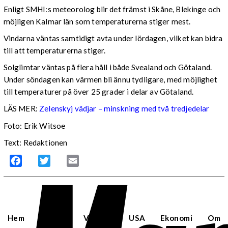
Enligt SMHI:s meteorolog blir det främst i Skåne, Blekinge och
möjligen Kalmar län som temperaturerna stiger mest.
Vindarna väntas samtidigt avta under lördagen, vilket kan bidra
till att temperaturerna stiger.
Solglimtar väntas på flera håll i både Svealand och Götaland.
Under söndagen kan värmen bli ännu tydligare, med möjlighet
till temperaturer på över 25 grader i delar av Götaland.
LÄS MER:
Zelenskyj vädjar – minskning med två tredjedelar
Foto: Erik Witsoe
Text: Redaktionen
Facebook
Twitter
Email
Hem
Sverige
Världen
USA
Ekonomi
Om