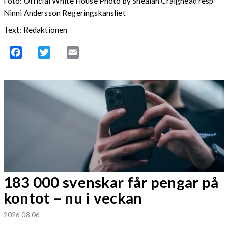
Foto: Official White House Photo by Shealah Craighead resp
Ninni Andersson Regeringskansliet
Text: Redaktionen
Facebook
Twitter
Email
183 000 svenskar får pengar på
kontot – nu i veckan
2026 08 06