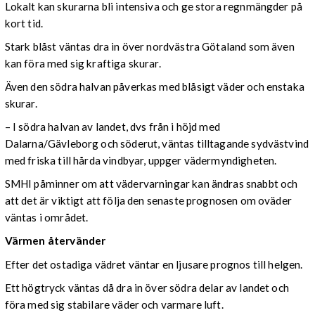
Lokalt kan skurarna bli intensiva och ge stora regnmängder på
kort tid.
Stark blåst väntas dra in över nordvästra Götaland som även
kan föra med sig kraftiga skurar.
Även den södra halvan påverkas med blåsigt väder och enstaka
skurar.
– I södra halvan av landet, dvs från i höjd med
Dalarna/Gävleborg och söderut, väntas tilltagande sydvästvind
med friska till hårda vindbyar, uppger vädermyndigheten.
SMHI påminner om att vädervarningar kan ändras snabbt och
att det är viktigt att följa den senaste prognosen om oväder
väntas i området.
Värmen återvänder
Efter det ostadiga vädret väntar en ljusare prognos till helgen.
Ett högtryck väntas då dra in över södra delar av landet och
föra med sig stabilare väder och varmare luft.