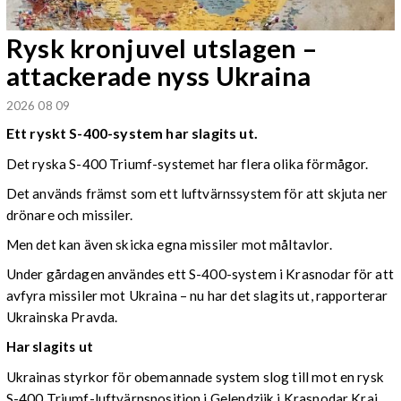
Rysk kronjuvel utslagen –
attackerade nyss Ukraina
2026 08 09
Ett ryskt S-400-system har slagits ut.
Det ryska S-400 Triumf-systemet har flera olika förmågor.
Det används främst som ett luftvärnssystem för att skjuta ner
drönare och missiler.
Men det kan även skicka egna missiler mot måltavlor.
Under gårdagen användes ett S-400-system i Krasnodar för att
avfyra missiler mot Ukraina – nu har det slagits ut, rapporterar
Ukrainska Pravda.
Har slagits ut
Ukrainas styrkor för obemannade system slog till mot en rysk
S-400 Triumf-luftvärnsposition i Gelendzjik i Krasnodar Kraj