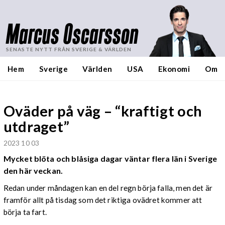
Marcus Oscarsson
SENASTE NYTT FRÅN SVERIGE & VÄRLDEN
Hem
Sverige
Världen
USA
Ekonomi
Om
Oväder på väg – “kraftigt och
utdraget”
2023 10 03
Mycket blöta och blåsiga dagar väntar flera län i Sverige
den här veckan.
Redan under måndagen kan en del regn börja falla, men det är
framför allt på tisdag som det riktiga ovädret kommer att
börja ta fart.