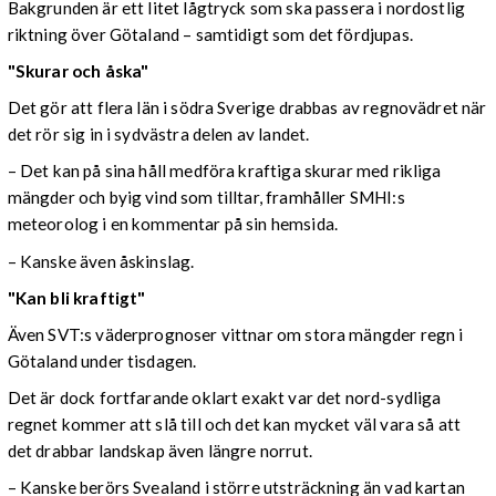
Bakgrunden är ett litet lågtryck som ska passera i nordostlig
riktning över Götaland – samtidigt som det fördjupas.
"Skurar och åska"
Det gör att flera län i södra Sverige drabbas av regnovädret när
det rör sig in i sydvästra delen av landet.
– Det kan på sina håll medföra kraftiga skurar med rikliga
mängder och byig vind som tilltar, framhåller SMHI:s
meteorolog i en kommentar på sin hemsida.
– Kanske även åskinslag.
"Kan bli kraftigt"
Även SVT:s väderprognoser vittnar om stora mängder regn i
Götaland under tisdagen.
Det är dock fortfarande oklart exakt var det nord-sydliga
regnet kommer att slå till och det kan mycket väl vara så att
det drabbar landskap även längre norrut.
– Kanske berörs Svealand i större utsträckning än vad kartan