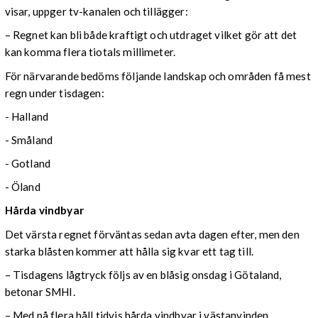
visar, uppger tv-kanalen och tillägger:
– Regnet kan bli både kraftigt och utdraget vilket gör att det
kan komma flera tiotals millimeter.
För närvarande bedöms följande landskap och områden få mest
regn under tisdagen:
- Halland
- Småland
- Gotland
- Öland
Hårda vindbyar
Det värsta regnet förväntas sedan avta dagen efter, men den
starka blåsten kommer att hålla sig kvar ett tag till.
– Tisdagens lågtryck följs av en blåsig onsdag i Götaland,
betonar SMHI.
– Med på flera håll tidvis hårda vindbyar i västanvinden.