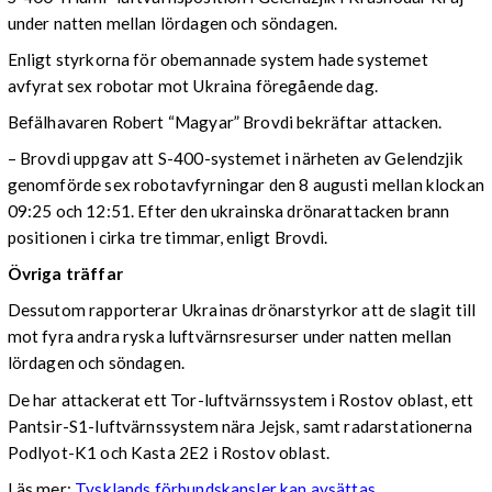
under natten mellan lördagen och söndagen.
Enligt styrkorna för obemannade system hade systemet
avfyrat sex robotar mot Ukraina föregående dag.
Befälhavaren Robert “Magyar” Brovdi bekräftar attacken.
– Brovdi uppgav att S-400-systemet i närheten av Gelendzjik
genomförde sex robotavfyrningar den 8 augusti mellan klockan
09:25 och 12:51. Efter den ukrainska drönarattacken brann
positionen i cirka tre timmar, enligt Brovdi.
Övriga träffar
Dessutom rapporterar Ukrainas drönarstyrkor att de slagit till
mot fyra andra ryska luftvärnsresurser under natten mellan
lördagen och söndagen.
De har attackerat ett Tor-luftvärnssystem i Rostov oblast, ett
Pantsir-S1-luftvärnssystem nära Jejsk, samt radarstationerna
Podlyot-K1 och Kasta 2E2 i Rostov oblast.
Läs mer:
Tysklands förbundskansler kan avsättas