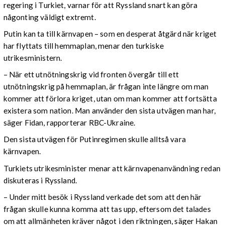
regering i Turkiet, varnar för att Ryssland snart kan göra
någonting väldigt extremt.
Putin kan ta till kärnvapen – som en desperat åtgärd när kriget
har flyttats till hemmaplan, menar den turkiske
utrikesministern.
– När ett utnötningskrig vid fronten övergår till ett
utnötningskrig på hemmaplan, är frågan inte längre om man
kommer att förlora kriget, utan om man kommer att fortsätta
existera som nation. Man använder den sista utvägen man har,
säger Fidan, rapporterar RBC-Ukraine.
Den sista utvägen för Putinregimen skulle alltså vara
kärnvapen.
Turkiets utrikesminister menar att kärnvapenanvändning redan
diskuteras i Ryssland.
– Under mitt besök i Ryssland verkade det som att den här
frågan skulle kunna komma att tas upp, eftersom det talades
om att allmänheten kräver något i den riktningen, säger Hakan