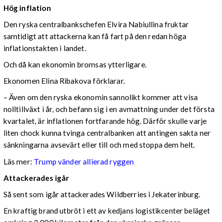
Hög inflation
Den ryska centralbankschefen Elvira Nabiullina fruktar
samtidigt att attackerna kan få fart på den redan höga
inflationstakten i landet.
Och då kan ekonomin bromsas ytterligare.
Ekonomen Elina Ribakova förklarar.
– Även om den ryska ekonomin sannolikt kommer att visa
nolltillväxt i år, och befann sig i en avmattning under det första
kvartalet, är inflationen fortfarande hög. Därför skulle varje
liten chock kunna tvinga centralbanken att antingen sakta ner
sänkningarna avsevärt eller till och med stoppa dem helt.
Läs mer:
Trump vänder allierad ryggen
Attackerades igår
Så sent som igår attackerades Wildberries i Jekaterinburg.
En kraftig brand utbröt i ett av kedjans logistikcenter beläget