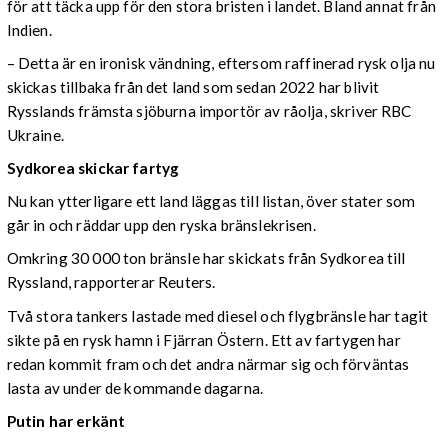
för att täcka upp för den stora bristen i landet. Bland annat från
Indien.
– Detta är en ironisk vändning, eftersom raffinerad rysk olja nu
skickas tillbaka från det land som sedan 2022 har blivit
Rysslands främsta sjöburna importör av råolja, skriver RBC
Ukraine.
Sydkorea skickar fartyg
Nu kan ytterligare ett land läggas till listan, över stater som
går in och räddar upp den ryska bränslekrisen.
Omkring 30 000 ton bränsle har skickats från Sydkorea till
Ryssland, rapporterar Reuters.
Två stora tankers lastade med diesel och flygbränsle har tagit
sikte på en rysk hamn i Fjärran Östern. Ett av fartygen har
redan kommit fram och det andra närmar sig och förväntas
lasta av under de kommande dagarna.
Putin har erkänt