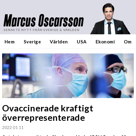
Marcus Oscarsson
SENASTE NYTT FRÅN SVERIGE & VÄRLDEN
Hem
Sverige
Världen
USA
Ekonomi
Om
Ovaccinerade kraftigt
överrepresenterade
2022 01 11