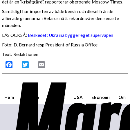
det är en ”krisåtgärd”, rapporterar oberoende Moscow Times.
Samtidigt har importen av både bensin och diesel från de
allierade grannarna i Belarus nått rekordnivåer den senaste
månaden.
LÄS OCKSÅ:
Beskedet: Ukraina bygger eget supervapen
Foto: D. Bernard resp President of Russia Office
Text: Redaktionen
Mar
Facebook
Twitter
Email
Hem
Sverige
Världen
USA
Ekonomi
Om