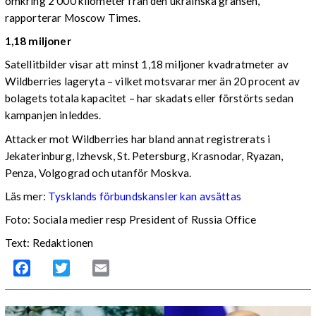
omkring 2 000 kilometer från den ukrainska gränsen,
rapporterar Moscow Times.
1,18 miljoner
Satellitbilder visar att minst 1,18 miljoner kvadratmeter av
Wildberries lageryta – vilket motsvarar mer än 20 procent av
bolagets totala kapacitet – har skadats eller förstörts sedan
kampanjen inleddes.
Attacker mot Wildberries har bland annat registrerats i
Jekaterinburg, Izhevsk, St. Petersburg, Krasnodar, Ryazan,
Penza, Volgograd och utanför Moskva.
Läs mer:
Tysklands förbundskansler kan avsättas
Foto:
Sociala medier resp President of Russia Office
Text: Redaktionen
Facebook
Twitter
Email