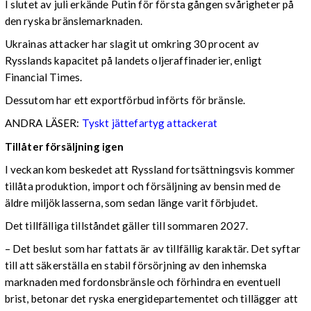
I slutet av juli erkände Putin för första gången svårigheter på
den ryska bränslemarknaden.
Ukrainas attacker har slagit ut omkring 30 procent av
Rysslands kapacitet på landets oljeraffinaderier, enligt
Financial Times.
Dessutom har ett exportförbud införts för bränsle.
ANDRA LÄSER:
Tyskt jättefartyg attackerat
Tillåter försäljning igen
I veckan kom beskedet att Ryssland fortsättningsvis kommer
tillåta produktion, import och försäljning av bensin med de
äldre miljöklasserna, som sedan länge varit förbjudet.
Det tillfälliga tillståndet gäller till sommaren 2027.
– Det beslut som har fattats är av tillfällig karaktär. Det syftar
till att säkerställa en stabil försörjning av den inhemska
marknaden med fordonsbränsle och förhindra en eventuell
brist, betonar det ryska energidepartementet och tillägger att