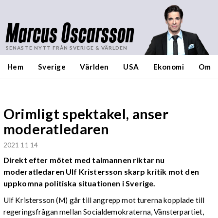
Marcus Oscarsson
SENASTE NYTT FRÅN SVERIGE & VÄRLDEN
Hem
Sverige
Världen
USA
Ekonomi
Om
Orimligt spektakel, anser
moderatledaren
2021 11 14
Direkt efter mötet med talmannen riktar nu
moderatledaren Ulf Kristersson skarp kritik mot den
uppkomna politiska situationen i Sverige.
Ulf Kristersson (M) går till angrepp mot turerna kopplade till
regeringsfrågan mellan Socialdemokraterna, Vänsterpartiet,