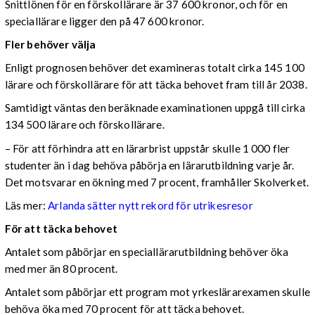
Snittlönen för en förskollärare är 37 600 kronor, och för en
speciallärare ligger den på 47 600 kronor.
Fler behöver välja
Enligt prognosen behöver det examineras totalt cirka 145 100
lärare och förskollärare för att täcka behovet fram till år 2038.
Samtidigt väntas den beräknade examinationen uppgå till cirka
134 500 lärare och förskollärare.
– För att förhindra att en lärarbrist uppstår skulle 1 000 fler
studenter än i dag behöva påbörja en lärarutbildning varje år.
Det motsvarar en ökning med 7 procent, framhåller Skolverket.
Läs mer:
Arlanda sätter nytt rekord för utrikesresor
För att täcka behovet
Antalet som påbörjar en speciallärarutbildning behöver öka
med mer än 80 procent.
Antalet som påbörjar ett program mot yrkeslärarexamen skulle
behöva öka med 70 procent för att täcka behovet.