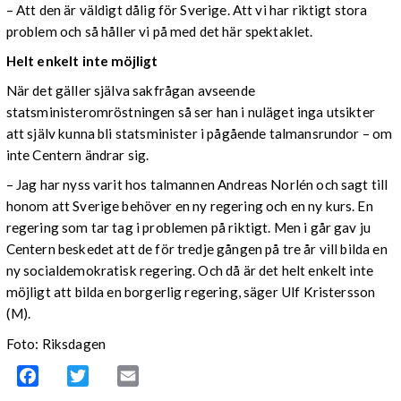
– Att den är väldigt dålig för Sverige. Att vi har riktigt stora
problem och så håller vi på med det här spektaklet.
Helt enkelt inte möjligt
När det gäller själva sakfrågan avseende
statsministeromröstningen så ser han i nuläget inga utsikter
att själv kunna bli statsminister i pågående talmansrundor – om
inte Centern ändrar sig.
– Jag har nyss varit hos talmannen Andreas Norlén och sagt till
honom att Sverige behöver en ny regering och en ny kurs. En
regering som tar tag i problemen på riktigt. Men i går gav ju
Centern beskedet att de för tredje gången på tre år vill bilda en
ny socialdemokratisk regering. Och då är det helt enkelt inte
möjligt att bilda en borgerlig regering, säger Ulf Kristersson
(M).
Foto: Riksdagen
Facebook
Twitter
Email