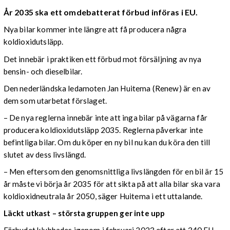
År 2035 ska ett omdebatterat förbud införas i EU.
Nya bilar kommer inte längre att få producera några
koldioxidutsläpp.
Det innebär i praktiken ett förbud mot försäljning av nya
bensin- och dieselbilar.
Den nederländska ledamoten Jan Huitema (Renew) är en av
dem som utarbetat förslaget.
– De nya reglerna innebär inte att inga bilar på vägarna får
producera koldioxidutsläpp 2035. Reglerna påverkar inte
befintliga bilar. Om du köper en ny bil nu kan du köra den till
slutet av dess livslängd.
– Men eftersom den genomsnittliga livslängden för en bil är 15
år måste vi börja år 2035 för att sikta på att alla bilar ska vara
koldioxidneutrala år 2050, säger Huitema i ett uttalande.
Läckt utkast ­– största gruppen ger inte upp