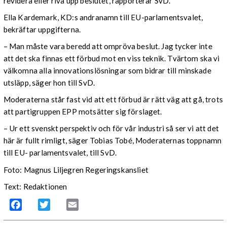
revidera eller riva upp beslutet, rapporterar SvD.
Ella Kardemark, KD:s andranamn till EU-parlamentsvalet,
bekräftar uppgifterna.
– Man måste vara beredd att ompröva beslut. Jag tycker inte
att det ska finnas ett förbud mot en viss teknik. Tvärtom ska vi
välkomna alla innovationslösningar som bidrar till minskade
utsläpp, säger hon till SvD.
Moderaterna står fast vid att ett förbud är rätt väg att gå, trots
att partigruppen EPP motsätter sig förslaget.
– Ur ett svenskt perspektiv och för vår industri så ser vi att det
här är fullt rimligt, säger Tobias Tobé, Moderaternas toppnamn
till EU- parlamentsvalet, till SvD.
Foto: Magnus Liljegren Regeringskansliet
Text: Redaktionen
Facebook
Twitter
Email