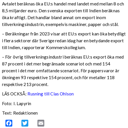
Avtalet beräknas öka EU:s handel med landet med mellan 8 och
8,5 miljarder euro. Den svenska exporten till Indien beräknas
öka kraftigt. Det handlar bland annat om export inom
tillverkningsindustrin, exempelvis maskiner, papper och stål.
– Beräkningar från 2023 visar att EU:s export kan öka betydligt
i flera sektorer där Sverige redan idag har en betydande export
till Indien, rapporterar Kommerskollegium.
– För övrig tillverkningsindustri beräknas EU:s export öka med
87 procent i det mer begränsade scenariot och med 154
procent i det mer omfattande scenariot. För pappersvaror är
ökningen 93 respektive 154 procent, och för metaller 118
respektive 213 procent.
LÄS OCKSÅ:
Rusning till Clas Ohlson
Foto: I. Lapyrin
Text: Redaktionen
Facebook
Twitter
Email