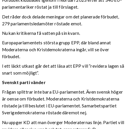
Förbudet klubbades igenom i februari 2023 efter att 340 EU-
parlamentariker röstat ja till förslaget.
Det råder dock delade meningar om det planerade förbudet,
279 parlamentsledamöter röstade emot.
Nu kan kritikerna få vatten på sin kvarn.
Europaparlamentets största grupp EPP, där bland annat
Moderaterna och Kristdemokraterna ingår, vill se över
förbudet.
I ett läckt utkast går det att läsa att EPP vill ”revidera lagen så
snart som möjligt”.
Svenskt parti vänder
Frågan splittrar inte bara EU-parlamentet. Även svensk höger
är oense om förbudet. Moderaterna och Kristdemokraterna
röstade ja till beslutet i EU-parlamentet. Samarbetspartiet
Sverigedemokraterna röstade däremot nej.
Nu uppger KD att man överger Moderaternas linje. Partiet vill