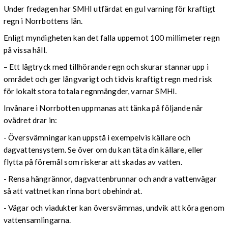
Under fredagen har SMHI utfärdat en gul varning för kraftigt
regn i Norrbottens län.
Enligt myndigheten kan det falla uppemot 100 millimeter regn
på vissa håll.
– Ett lågtryck med tillhörande regn och skurar stannar upp i
området och ger långvarigt och tidvis kraftigt regn med risk
för lokalt stora totala regnmängder, varnar SMHI.
Invånare i Norrbotten uppmanas att tänka på följande när
ovädret drar in:
- Översvämningar kan uppstå i exempelvis källare och
dagvattensystem. Se över om du kan täta din källare, eller
flytta på föremål som riskerar att skadas av vatten.
- Rensa hängrännor, dagvattenbrunnar och andra vattenvägar
så att vattnet kan rinna bort obehindrat.
- Vägar och viadukter kan översvämmas, undvik att köra genom
vattensamlingarna.