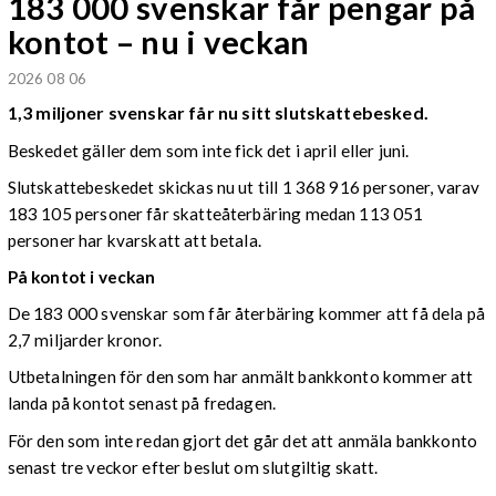
183 000 svenskar får pengar på
kontot – nu i veckan
2026 08 06
1,3 miljoner svenskar får nu sitt slutskattebesked.
Beskedet gäller dem som inte fick det i april eller juni.
Slutskattebeskedet skickas nu ut till 1 368 916 personer, varav
183 105 personer får skatteåterbäring medan 113 051
personer har kvarskatt att betala.
På kontot i veckan
De 183 000 svenskar som får återbäring kommer att få dela på
2,7 miljarder kronor.
Utbetalningen för den som har anmält bankkonto kommer att
landa på kontot senast på fredagen.
För den som inte redan gjort det går det att anmäla bankkonto
senast tre veckor efter beslut om slutgiltig skatt.