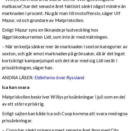
matkasse”, har det senaste året faktiskt sänkt något mindre än
marknaden i procent. Nu går man till motoffensiv, säger Ulf
Mazur, vd och grundare av Matpriskollen.
Enligt Mazur syns en liknande prisutveckling hos
lågpriskonkurrenten Lidl, som inte är med mätningen.
– När en kedja sänker mer än marknaden i sexton kategorier av
sexton, och går emot marknaden på grönsaker, då är det inget
kortsiktigt kampanjutspel och det drar med sig Lidl neråt i
prissättningen, säger han.
ANDRA LÄSER:
Eldinferno över Ryssland
Ica kan svara
Matpriskollen beskriver Willys prissänkningar i juli som en del
av ett större priskrig.
Enligt sajten kan både Ica och Coop komma att svara med egna
prissänkningar.
– Coop har sänkt priserna mest senaste året ihop med City