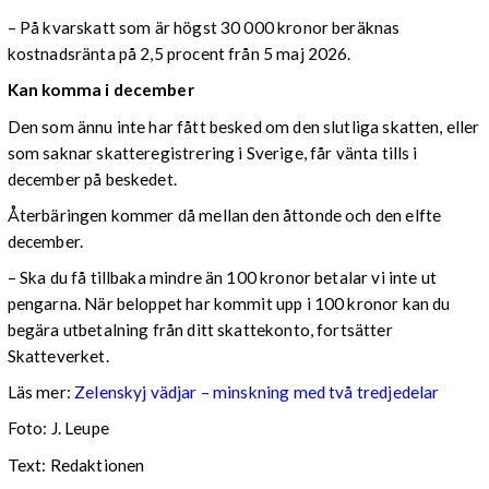
– På kvarskatt som är högst 30 000 kronor beräknas
kostnadsränta på 2,5 procent från 5 maj 2026.
Kan komma i december
Den som ännu inte har fått besked om den slutliga skatten, eller
som saknar skatteregistrering i Sverige, får vänta tills i
december på beskedet.
Återbäringen kommer då mellan den åttonde och den elfte
december.
– Ska du få tillbaka mindre än 100 kronor betalar vi inte ut
pengarna. När beloppet har kommit upp i 100 kronor kan du
begära utbetalning från ditt skattekonto, fortsätter
Skatteverket.
Läs mer:
Zelenskyj vädjar – minskning med två tredjedelar
Foto:
J. Leupe
Text: Redaktionen