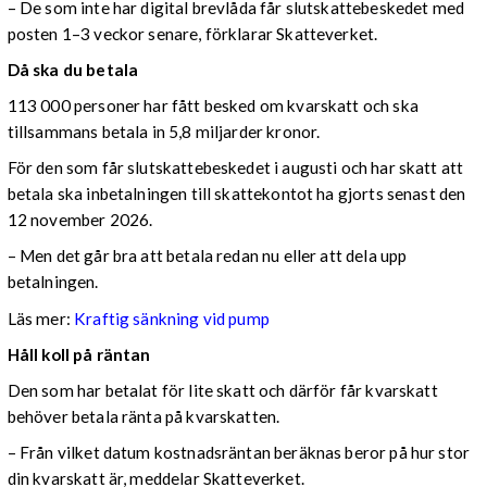
– De som inte har digital brevlåda får slutskattebeskedet med
posten 1–3 veckor senare, förklarar Skatteverket.
Då ska du betala
113 000 personer har fått besked om kvarskatt och ska
tillsammans betala in 5,8 miljarder kronor.
För den som får slutskattebeskedet i augusti och har skatt att
betala ska inbetalningen till skattekontot ha gjorts senast den
12 november 2026.
– Men det går bra att betala redan nu eller att dela upp
betalningen.
Läs mer:
Kraftig sänkning vid pump
Håll koll på räntan
Den som har betalat för lite skatt och därför får kvarskatt
behöver betala ränta på kvarskatten.
– Från vilket datum kostnadsräntan beräknas beror på hur stor
din kvarskatt är, meddelar Skatteverket.