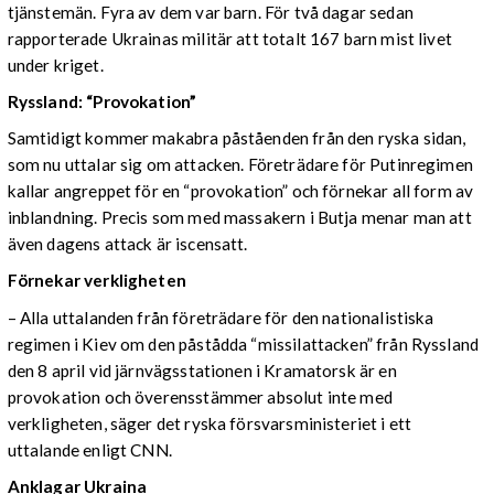
tjänstemän. Fyra av dem var barn. För två dagar sedan
rapporterade Ukrainas militär att totalt 167 barn mist livet
under kriget.
Ryssland: “Provokation”
Samtidigt kommer makabra påståenden från den ryska sidan,
som nu uttalar sig om attacken. Företrädare för Putinregimen
kallar angreppet för en “provokation” och förnekar all form av
inblandning. Precis som med massakern i Butja menar man att
även dagens attack är iscensatt.
Förnekar verkligheten
– Alla uttalanden från företrädare för den nationalistiska
regimen i Kiev om den påstådda “missilattacken” från Ryssland
den 8 april vid järnvägsstationen i Kramatorsk är en
provokation och överensstämmer absolut inte med
verkligheten, säger det ryska försvarsministeriet i ett
uttalande enligt CNN.
Anklagar Ukraina