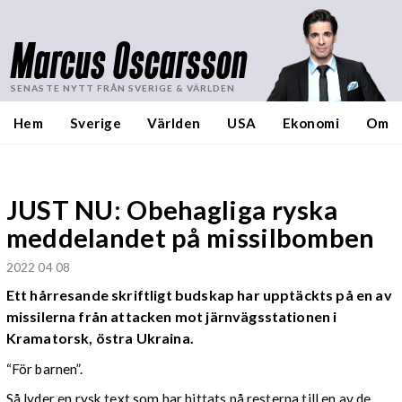
Marcus Oscarsson
SENASTE NYTT FRÅN SVERIGE & VÄRLDEN
Hem
Sverige
Världen
USA
Ekonomi
Om
JUST NU: Obehagliga ryska
meddelandet på missilbomben
2022 04 08
Ett hårresande skriftligt budskap har upptäckts på en av
missilerna från attacken mot järnvägsstationen i
Kramatorsk, östra Ukraina.
“För barnen”.
Så lyder en rysk text som har hittats på resterna till en av de