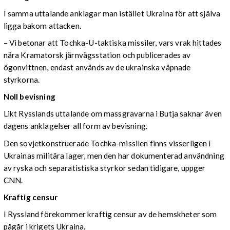
I samma uttalande anklagar man istället Ukraina för att själva
ligga bakom attacken.
– Vi betonar att Tochka-U-taktiska missiler, vars vrak hittades
nära Kramatorsk järnvägsstation och publicerades av
ögonvittnen, endast används av de ukrainska väpnade
styrkorna.
Noll bevisning
Likt Rysslands uttalande om massgravarna i Butja saknar även
dagens anklagelser all form av bevisning.
Den sovjetkonstruerade Tochka-missilen finns visserligen i
Ukrainas militära lager, men den har dokumenterad användning
av ryska och separatistiska styrkor sedan tidigare, uppger
CNN.
Kraftig
censur
I Ryssland förekommer kraftig censur av de hemskheter som
pågår i krigets Ukraina.