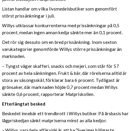
Listan handlar om vilka livsmedelsbutiker som genomfört
störst prissänkningar i juli.
Willys utklassar konkurrenterna med prissänkningar på 0,5
procent, medan ingen annan kedja sänkte mer än 0,1 procent.
Det rör sig dessuto om en bred prissänkning. Inom sexton
varukategorier genomförde Willys större prissänkningar än
marknaden.
– Tyngst väger skafferi, snacks och mejeri, som står för 57
procent av hela sänkningen. Frukt & bär, där rörelserna alltid är
stora av säsongsskäl, förklarar bara 6 procent. Tydligast är
grönsaker, där marknaden höjde 0,7 procent medan Willys
sänkte 0,6 procent, rapporterar Matpriskollen.
Efterlängtat besked
Beskedet innebär ett trendbrott i Willys butiker. På årsbasis har
lågpriskedjan sänkt matpriserna minst av alla kedjor.
– Willys, vars hela affärsidé är att ha ”Sveriges billigaste