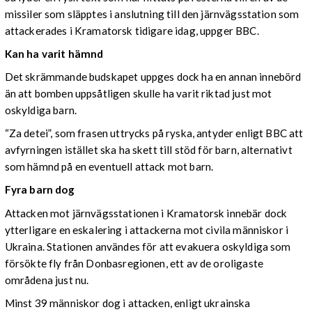
missiler som släpptes i anslutning till den järnvägsstation som
attackerades i Kramatorsk tidigare idag, uppger BBC.
Kan ha varit hämnd
Det skrämmande budskapet uppges dock ha en annan innebörd
än att bomben uppsåtligen skulle ha varit riktad just mot
oskyldiga barn.
“Za detei”, som frasen uttrycks på ryska, antyder enligt BBC att
avfyrningen istället ska ha skett till stöd för barn, alternativt
som hämnd på en eventuell attack mot barn.
Fyra barn dog
Attacken mot järnvägsstationen i Kramatorsk innebär dock
ytterligare en eskalering i attackerna mot civila människor i
Ukraina. Stationen användes för att evakuera oskyldiga som
försökte fly från Donbasregionen, ett av de oroligaste
områdena just nu.
Minst 39 människor dog i attacken, enligt ukrainska