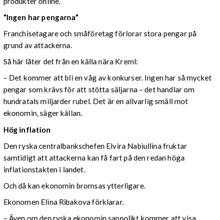
produkter online.
“Ingen har pengarna”
Franchisetagare och småföretag förlorar stora pengar på
grund av attackerna.
Så här låter det från en källa nära Kreml:
– Det kommer att bli en våg av konkurser. Ingen har så mycket
pengar som krävs för att stötta säljarna – det handlar om
hundratals miljarder rubel. Det är en allvarlig smäll mot
ekonomin, säger källan.
Hög inflation
Den ryska centralbankschefen Elvira Nabiullina fruktar
samtidigt att attackerna kan få fart på den redan höga
inflationstakten i landet.
Och då kan ekonomin bromsas ytterligare.
Ekonomen Elina Ribakova förklarar.
– Även om den ryska ekonomin sannolikt kommer att visa