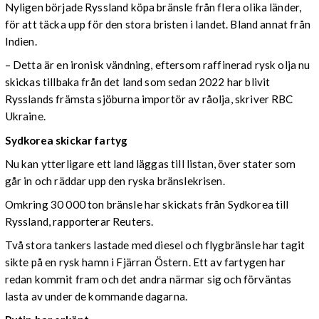
Nyligen började Ryssland köpa bränsle från flera olika länder,
för att täcka upp för den stora bristen i landet. Bland annat från
Indien.
– Detta är en ironisk vändning, eftersom raffinerad rysk olja nu
skickas tillbaka från det land som sedan 2022 har blivit
Rysslands främsta sjöburna importör av råolja, skriver RBC
Ukraine.
Sydkorea skickar fartyg
Nu kan ytterligare ett land läggas till listan, över stater som
går in och räddar upp den ryska bränslekrisen.
Omkring 30 000 ton bränsle har skickats från Sydkorea till
Ryssland, rapporterar Reuters.
Två stora tankers lastade med diesel och flygbränsle har tagit
sikte på en rysk hamn i Fjärran Östern. Ett av fartygen har
redan kommit fram och det andra närmar sig och förväntas
lasta av under de kommande dagarna.