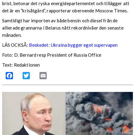
brist, betonar det ryska energidepartementet och tillägger att
det är en ”krisåtgärd”, rapporterar oberoende Moscow Times.
Samtidigt har importen av både bensin och diesel från de
allierade grannarna i Belarus nått rekordnivåer den senaste
månaden.
LÄS OCKSÅ:
Beskedet: Ukraina bygger eget supervapen
Foto: D. Bernard resp President of Russia Office
Text: Redaktionen
Facebook
Twitter
Email