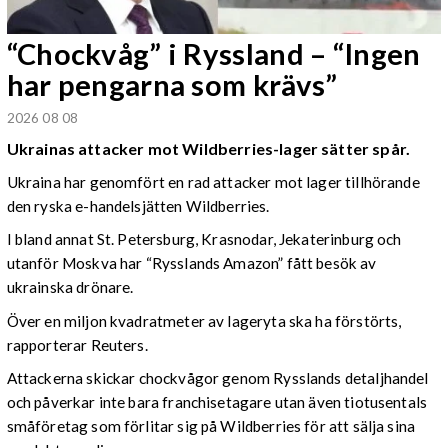
“Chockvåg” i Ryssland – “Ingen
har pengarna som krävs”
2026 08 08
Ukrainas attacker mot Wildberries-lager sätter spår.
Ukraina har genomfört en rad attacker mot lager tillhörande
den ryska e-handelsjätten Wildberries.
I bland annat St. Petersburg, Krasnodar, Jekaterinburg och
utanför Moskva har “Rysslands Amazon” fått besök av
ukrainska drönare.
Över en miljon kvadratmeter av lageryta ska ha förstörts,
rapporterar Reuters.
Attackerna skickar chockvågor genom Rysslands detaljhandel
och påverkar inte bara franchisetagare utan även tiotusentals
småföretag som förlitar sig på Wildberries för att sälja sina