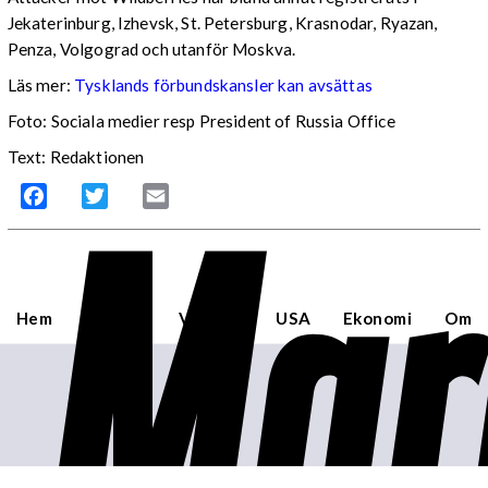
Jekaterinburg, Izhevsk, St. Petersburg, Krasnodar, Ryazan,
Penza, Volgograd och utanför Moskva.
Läs mer:
Tysklands förbundskansler kan avsättas
Foto:
Sociala medier resp President of Russia Office
Text: Redaktionen
Mar
Facebook
Twitter
Email
Hem
Sverige
Världen
USA
Ekonomi
Om