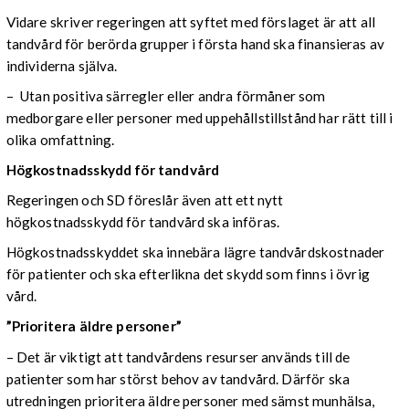
Vidare skriver regeringen att syftet med förslaget är att all
tandvård för berörda grupper i första hand ska finansieras av
individerna själva.
– Utan positiva särregler eller andra förmåner som
medborgare eller personer med uppehållstillstånd har rätt till i
olika omfattning.
Högkostnadsskydd för tandvård
Regeringen och SD föreslår även att ett nytt
högkostnadsskydd för tandvård ska införas.
Högkostnadsskyddet ska innebära lägre tandvårdskostnader
för patienter och ska efterlikna det skydd som finns i övrig
vård.
”Prioritera äldre personer”
– Det är viktigt att tandvårdens resurser används till de
patienter som har störst behov av tandvård. Därför ska
utredningen prioritera äldre personer med sämst munhälsa,