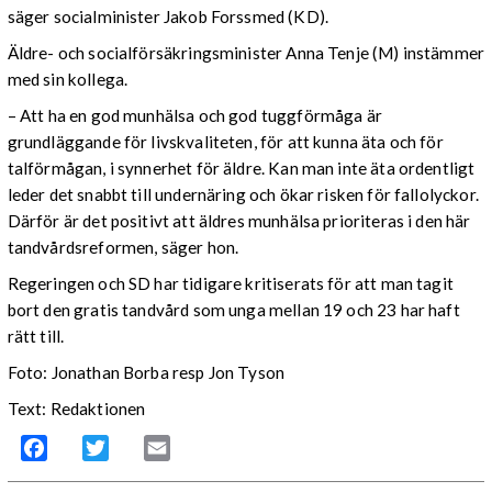
säger socialminister Jakob Forssmed (KD).
Äldre- och socialförsäkringsminister Anna Tenje (M) instämmer
med sin kollega.
– Att ha en god munhälsa och god tuggförmåga är
grundläggande för livskvaliteten, för att kunna äta och för
talförmågan, i synnerhet för äldre. Kan man inte äta ordentligt
leder det snabbt till undernäring och ökar risken för fallolyckor.
Därför är det positivt att äldres munhälsa prioriteras i den här
tandvårdsreformen, säger hon.
Regeringen och SD har tidigare kritiserats för att man tagit
bort den gratis tandvård som unga mellan 19 och 23 har haft
rätt till.
Foto: Jonathan Borba resp Jon Tyson
Text: Redaktionen
Facebook
Twitter
Email