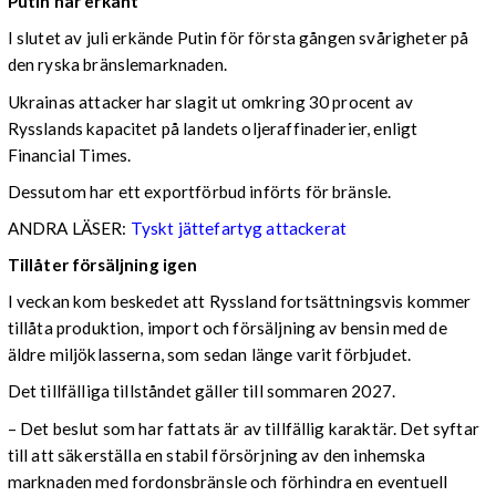
Putin har erkänt
I slutet av juli erkände Putin för första gången svårigheter på
den ryska bränslemarknaden.
Ukrainas attacker har slagit ut omkring 30 procent av
Rysslands kapacitet på landets oljeraffinaderier, enligt
Financial Times.
Dessutom har ett exportförbud införts för bränsle.
ANDRA LÄSER:
Tyskt jättefartyg attackerat
Tillåter försäljning igen
I veckan kom beskedet att Ryssland fortsättningsvis kommer
tillåta produktion, import och försäljning av bensin med de
äldre miljöklasserna, som sedan länge varit förbjudet.
Det tillfälliga tillståndet gäller till sommaren 2027.
– Det beslut som har fattats är av tillfällig karaktär. Det syftar
till att säkerställa en stabil försörjning av den inhemska
marknaden med fordonsbränsle och förhindra en eventuell