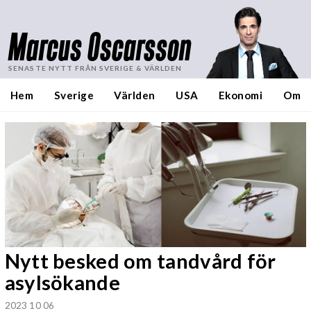
Marcus Oscarsson
SENASTE NYTT FRÅN SVERIGE & VÄRLDEN
Hem
Sverige
Världen
USA
Ekonomi
Om
Nytt besked om tandvård för
asylsökande
2023 10 06