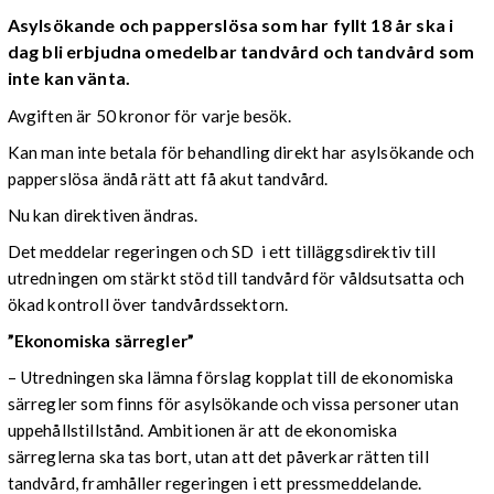
Asylsökande och papperslösa som har fyllt 18 år ska i
dag bli erbjudna omedelbar tandvård och tandvård som
inte kan vänta.
Avgiften är 50 kronor för varje besök.
Kan man inte betala för behandling direkt har asylsökande och
papperslösa ändå rätt att få akut tandvård.
Nu kan direktiven ändras.
Det meddelar regeringen och SD i ett tilläggsdirektiv till
utredningen om stärkt stöd till tandvård för våldsutsatta och
ökad kontroll över tandvårdssektorn.
”Ekonomiska särregler”
– Utredningen ska lämna förslag kopplat till de ekonomiska
särregler som finns för asylsökande och vissa personer utan
uppehållstillstånd. Ambitionen är att de ekonomiska
särreglerna ska tas bort, utan att det påverkar rätten till
tandvård, framhåller regeringen i ett pressmeddelande.