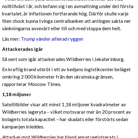
nolltillväxt i år, och befann sig i en avmattning under det första
kvartalet, är inflationen fortfarande hög. Därför skulle varje
liten chock kunna tvinga centralbanken att antingen sakta ner
sänkningarna avsevärt eller till och med stoppa dem helt.
Läs mer:
Trump vänder allierad ryggen
Attackerades igår
Så sent som igår attackerades Wildberries i Jekaterinburg.
En kraftig brand utbröt i ett av kedjans logistikcenter beläget
omkring 2 000 kilometer från den ukrainska gränsen,
rapporterar Moscow Times.
1,18 miljoner
Satellitbilder visar att minst 1,18 miljoner kvadratmeter av
Wildberries lageryta – vilket motsvarar mer än 20 procent av
bolagets totala kapacitet – har skadats eller förstörts sedan
kampanjen inleddes.
Attacker mot Wildberries har bland annat registrerats i