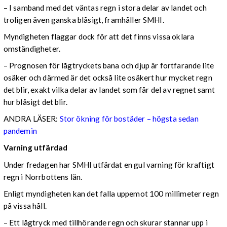
– I samband med det väntas regn i stora delar av landet och
troligen även ganska blåsigt, framhåller SMHI.
Myndigheten flaggar dock för att det finns vissa oklara
omständigheter.
– Prognosen för lågtryckets bana och djup är fortfarande lite
osäker och därmed är det också lite osäkert hur mycket regn
det blir, exakt vilka delar av landet som får del av regnet samt
hur blåsigt det blir.
ANDRA LÄSER:
Stor ökning för bostäder – högsta sedan
pandemin
Varning utfärdad
Under fredagen har SMHI utfärdat en gul varning för kraftigt
regn i Norrbottens län.
Enligt myndigheten kan det falla uppemot 100 millimeter regn
på vissa håll.
– Ett lågtryck med tillhörande regn och skurar stannar upp i