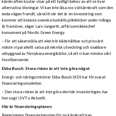
kärnkraften kostar visar på ett tydligt behov av att se över
alternativa lösningar. Vi kan inte låsa oss vid kärnkraft som den
enda vägen framåt, särskilt när det är en investering som
kommer att belasta svenska hushålls plånböcker under många
år framöver, säger Lars Jungerth, affärsområdeschef
konsument på Nordic Green Energy.
– För att säkerställa att elen blir både hållbar och prisvärd
måste vi parallellt satsa på teknisk utveckling och snabbare
utbyggnad av förnybara energikällor, så att vi kan minska vårt
fossilberoende.
Ebba Busch: Stora risken är att inte göra något
Energi- och näringsminister Ebba Busch (KD) har försvarat
finansieringsmodellen.
– Den stora risken är att inte göra den här investeringen, har
hon sagt i SVT:s Aktuellt.
Här är finansieringsplanen
Regeringens finansieringsplan för ny kärnkraft kan