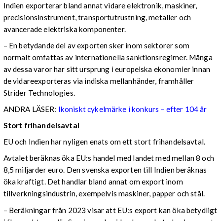
Indien exporterar bland annat vidare elektronik, maskiner,
precisionsinstrument, transportutrustning, metaller och
avancerade elektriska komponenter.
– En betydande del av exporten sker inom sektorer som
normalt omfattas av internationella sanktionsregimer. Många
av dessa varor har sitt ursprung i europeiska ekonomier innan
de vidareexporteras via indiska mellanhänder, framhåller
Strider Technologies.
ANDRA LÄSER:
Ikoniskt cykelmärke i konkurs – efter 104 år
Stort frihandelsavtal
EU och Indien har nyligen enats om ett stort frihandelsavtal.
Avtalet beräknas öka EU:s handel med landet med mellan 8 och
8,5 miljarder euro. Den svenska exporten till Indien beräknas
öka kraftigt. Det handlar bland annat om export inom
tillverkningsindustrin, exempelvis maskiner, papper och stål.
– Beräkningar från 2023 visar att EU:s export kan öka betydligt