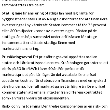
sammanfattas i tre delar:
Statlig lånefinansiering
Statliga lån med låg ränta för
byggkostnader ställs ut av Riksgäldskontoret för att finansiera
investeringar i ny kärnkraft. Staten kommer stå för 75 procent
eller 300 miljarder kronor av investeringen. Räntan på de
statliga lånen höjs successivt under driftsfasen för att ge
incitament att ersätta de statliga lånen med
marknadsfinansiering.
Prissäkringsavtal
Ett prissäkringsavtal upprättas mellan
staten och kärnkraftsproducenten. Kraftbolagen garanteras ett
elpris på 80 öre/kWh i över 40 år. För perioder då
marknadspriset på el är lägre än det avtalade lösenpriset
uppstår en kostnad för staten, som finansieras med en ny skatt
på elkunderna. I de fall marknadspriset är högre än lösenpriset
kommer staten att erhålla intäkter från differenskontraktet
som kan föras vidare till elkonsumenten.
Risk- och vinstdelning
Den tredje komponenten är en risk- och