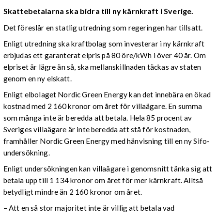
Skattebetalarna ska bidra till ny kärnkraft i Sverige.
Det föreslår en statlig utredning som regeringen har tillsatt.
Enligt utredning ska kraftbolag som investerar i ny kärnkraft
erbjudas ett garanterat elpris på 80 öre/kWh i över 40 år. Om
elpriset är lägre än så, ska mellanskillnaden täckas av staten
genom en ny elskatt.
Enligt elbolaget Nordic Green Energy kan det innebära en ökad
kostnad med 2 160 kronor om året för villaägare. En summa
som många inte är beredda att betala. Hela 85 procent av
Sveriges villaägare är inte beredda att stå för kostnaden,
framhåller Nordic Green Energy med hänvisning till en ny Sifo-
undersökning.
Enligt undersökningen kan villaägare i genomsnitt tänka sig att
betala upp till 1 134 kronor om året för mer kärnkraft. Alltså
betydligt mindre än 2 160 kronor om året.
– Att en så stor majoritet inte är villig att betala vad