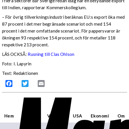
i flera sektorer där Sverige redan idag har en betydande export
till Indien, rapporterar Kommerskollegium.
– För övrig tillverkningsindustri beräknas EU:s export öka med
87 procent i det mer begränsade scenariot och med 154
procent i det mer omfattande scenariot. För pappersvaror är
ökningen 93 respektive 154 procent, och för metaller 118
respektive 213 procent.
LÄS OCKSÅ:
Rusning till Clas Ohlson
Foto: I. Lapyrin
Text: Redaktionen
Facebook
Twitter
Email
Hem
Sverige
Världen
USA
Ekonomi
Om