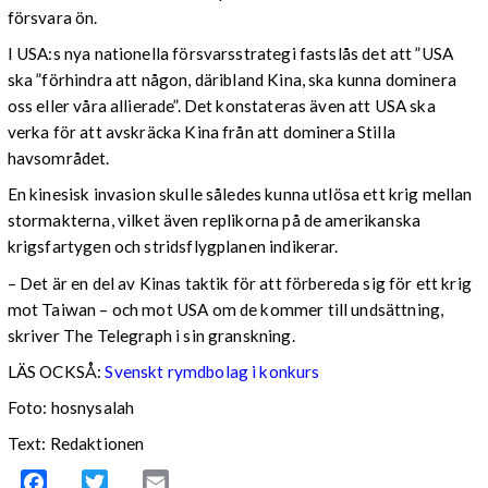
försvara ön.
I USA:s nya nationella försvarsstrategi fastslås det att ”USA
ska ”förhindra att någon, däribland Kina, ska kunna dominera
oss eller våra allierade”. Det konstateras även att USA ska
verka för att avskräcka Kina från att dominera Stilla
havsområdet.
En kinesisk invasion skulle således kunna utlösa ett krig mellan
stormakterna, vilket även replikorna på de amerikanska
krigsfartygen och stridsflygplanen indikerar.
– Det är en del av Kinas taktik för att förbereda sig för ett krig
mot Taiwan – och mot USA om de kommer till undsättning,
skriver The Telegraph i sin granskning.
LÄS OCKSÅ:
Svenskt rymdbolag i konkurs
Foto: hosnysalah
Text: Redaktionen
Facebook
Twitter
Email