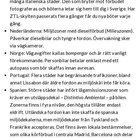
många italienska städer. Den som bryter mot förbudet
fotograferas och böterna letar sig hem till dig i Sverige. Har
ZTL-skylten passerats flera gånger får du nya böter varje
gång.
Nederländerna: Miljözoner med dieselförbud (
Milieuzonen
).
Påverkar dieselbilar och tyngre fordon. Övervakning sker
via vägkameror.
Norge: Vägavgifter kallas
bompengar
och är rätt vanligt
förekommande. Personbilar betalar enklast med ett
autopass som bör skaffas innan avresan.
Portugal: Flera städer har begränsande trafikzoner, bland
annat Lissabon där äldre fordon av miljöskäl inte får köra.
Spanien: Större städer har infört lågemissionszoner som
kräver en utsläppsdekal –
Distintivo Ambiental
– på bilen.
Zonerna finns i fyra nivåer, den högsta tillåter endast
eldrift. Utländska fordon kan inte skaffa de spanska
miljödekalerna, men miljödekaler från Tyskland och
Frankrike accepteras. Det finns även lokala bestämmelser,
som olika körförbud i centrala Madrid, Barcelona och delar