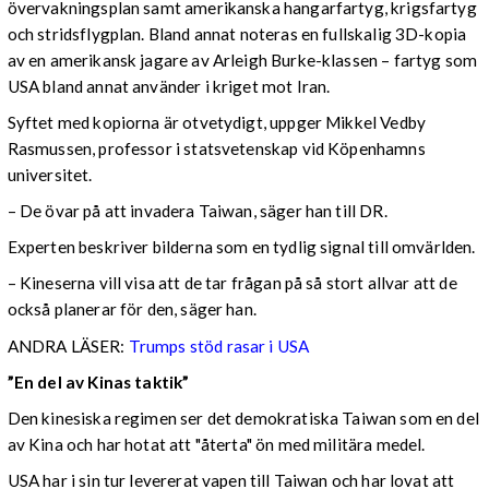
övervakningsplan samt amerikanska hangarfartyg, krigsfartyg
och stridsflygplan. Bland annat noteras en fullskalig 3D-kopia
av en amerikansk jagare av Arleigh Burke-klassen – fartyg som
USA bland annat använder i kriget mot Iran.
Syftet med kopiorna är otvetydigt, uppger Mikkel Vedby
Rasmussen, professor i statsvetenskap vid Köpenhamns
universitet.
– De övar på att invadera Taiwan, säger han till DR.
Experten beskriver bilderna som en tydlig signal till omvärlden.
– Kineserna vill visa att de tar frågan på så stort allvar att de
också planerar för den, säger han.
ANDRA LÄSER:
Trumps stöd rasar i USA
”En del av Kinas taktik”
Den kinesiska regimen ser det demokratiska Taiwan som en del
av Kina och har hotat att "återta" ön med militära medel.
USA har i sin tur levererat vapen till Taiwan och har lovat att