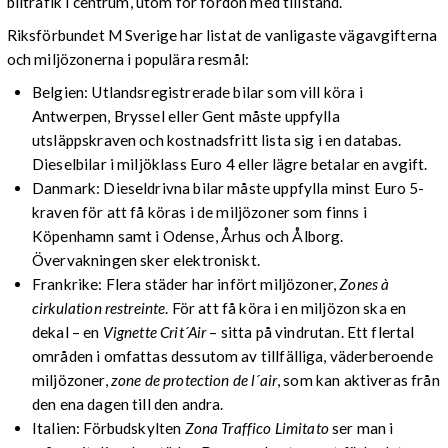
biltrafik i centrum, utom för fordon med tillstånd.
Riksförbundet M Sverige har listat de vanligaste vägavgifterna
och miljözonerna i populära resmål:
Belgien: Utlandsregistrerade bilar som vill köra i
Antwerpen, Bryssel eller Gent måste uppfylla
utsläppskraven och kostnadsfritt lista sig i en databas.
Dieselbilar i miljöklass Euro 4 eller lägre betalar en avgift.
Danmark: Dieseldrivna bilar måste uppfylla minst Euro 5-
kraven för att få köras i de miljözoner som finns i
Köpenhamn samt i Odense, Århus och Ålborg.
Övervakningen sker elektroniskt.
Frankrike: Flera städer har infört miljözoner,
Zones à
cirkulation restreinte
. För att få köra i en miljözon ska en
dekal – en
Vignette Crit´Air
– sitta på vindrutan. Ett flertal
områden i omfattas dessutom av tillfälliga, väderberoende
miljözoner,
zone de protection de l´air
, som kan aktiveras från
den ena dagen till den andra.
Italien: Förbudskylten
Zona Traffico Limitato
ser man i