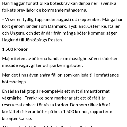
Han flaggar för att olika böteskrav kan dimpa ner i svenska
folkets brevlådor de kommande månaderna.
– Vi ser en tydlig topp under augusti och september. Många har
kört genom länder som Danmark, Tyskland, Österrike, Italien
och Ungern, och det är därifrån många böter kommer, säger
Haglund till Jönköpings Posten.
1 500 kronor
Majoriteten av böterna handlar om hastighetsöverträdelser,
missade vägavgifter och parkeringsböter.
Men det finns även andra fällor, som kan leda till omfattande
bötesbelopp.
En sådan fallgrop är exempelvis ett nytt diamantformat
vägmärke i Frankrike, som markerar att ett körfält är
reserverat enbart för vissa fordon. Den som råkar köra i
körfältet riskerar böter på hela 1 500 kronor, rapporterar
bilsajten Carup.