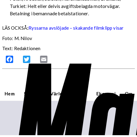
Turkiet: Helt eller delvis avgiftsbelagda motorvägar.
Betalning i bemannade betalstationer.
LÄS OCKSÅ
:
Ryssarna avslöjade – skakande filmklipp visar
Ma
Foto: M. Nilov
Text: Redaktionen
Facebook
Twitter
Email
Hem
Sverige
Världen
USA
Ekonomi
Om