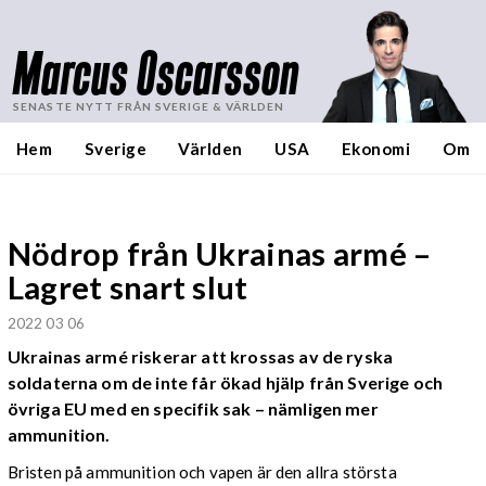
Marcus Oscarsson
SENASTE NYTT FRÅN SVERIGE & VÄRLDEN
Hem
Sverige
Världen
USA
Ekonomi
Om
Nödrop från Ukrainas armé –
Lagret snart slut
2022 03 06
Ukrainas armé riskerar att krossas av de ryska
soldaterna om de inte får ökad hjälp från Sverige och
övriga EU med en specifik sak – nämligen mer
ammunition.
Bristen på ammunition och vapen är den allra största