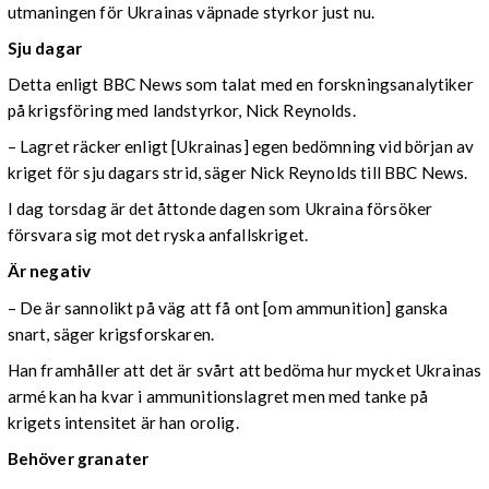
utmaningen för Ukrainas väpnade styrkor just nu.
Sju dagar
Detta enligt BBC News som talat med en forskningsanalytiker
på krigsföring med landstyrkor, Nick Reynolds.
– Lagret räcker enligt [Ukrainas] egen bedömning vid början av
kriget för sju dagars strid, säger Nick Reynolds till BBC News.
I dag torsdag är det åttonde dagen som Ukraina försöker
försvara sig mot det ryska anfallskriget.
Är negativ
– De är sannolikt på väg att få ont [om ammunition] ganska
snart, säger krigsforskaren.
Han framhåller att det är svårt att bedöma hur mycket Ukrainas
armé kan ha kvar i ammunitionslagret men med tanke på
krigets intensitet är han orolig.
Behöver granater