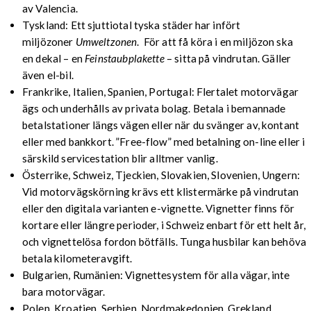
av Valencia.
Tyskland: Ett sjuttiotal tyska städer har infört
miljözoner
Umweltzonen
. För att få köra i en miljözon ska
en dekal – en
Feinstaubplakette
– sitta på vindrutan. Gäller
även el-bil.
Frankrike, Italien, Spanien, Portugal: Flertalet motorvägar
ägs och underhålls av privata bolag. Betala i bemannade
betalstationer längs vägen eller när du svänger av, kontant
eller med bankkort. ”Free-flow” med betalning on-line eller i
särskild servicestation blir alltmer vanlig.
Österrike, Schweiz, Tjeckien, Slovakien, Slovenien, Ungern:
Vid motorvägskörning krävs ett klistermärke på vindrutan
eller den digitala varianten e-vignette. Vignetter finns för
kortare eller längre perioder, i Schweiz enbart för ett helt år,
och vignettelösa fordon bötfälls. Tunga husbilar kan behöva
betala kilometeravgift.
Bulgarien, Rumänien: Vignettesystem för alla vägar, inte
bara motorvägar.
Polen, Kroatien, Serbien, Nordmakedonien, Grekland,