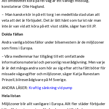
Att omedvetet köra på fel väg är ett vanligt misstag,
konstaterar Olle Haglund.
– Man kanske kör in på ett torg i en medeltida stad utan att
veta att det är förbjudet. Det är lätt hänt som turist när man
inte är van vid att köra på ett visst ställe, säger han till JP.
Dolda fällan
Andra vanliga bötesfällor under bilsemestern är de miljözoner
som finns i Europa.
– Våra medlemmar har tillgång till ett omfattande
informationsmaterial och personlig reserådgivning. Men varje
år är det många andra som hör av sig efter att ha fått böter för
missade vägavgifter och miljözoner, säger Katja Runestam
Prinzell, bilreserådgivare på M Sverige.
ANDRA LÄSER:
Kraftig sänkning vid pump
Hela listan
Miljözoner blir allt vanligare i Europa. Allt fler städer förbjuder