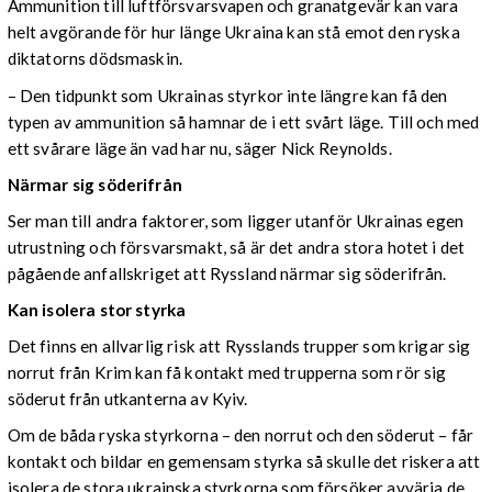
Ammunition till luftförsvarsvapen och granatgevär kan vara
helt avgörande för hur länge Ukraina kan stå emot den ryska
diktatorns dödsmaskin.
– Den tidpunkt som Ukrainas styrkor inte längre kan få den
typen av ammunition så hamnar de i ett svårt läge. Till och med
ett svårare läge än vad har nu, säger Nick Reynolds.
Närmar sig söderifrån
Ser man till andra faktorer, som ligger utanför Ukrainas egen
utrustning och försvarsmakt, så är det andra stora hotet i det
pågående anfallskriget att Ryssland närmar sig söderifrån.
Kan isolera stor styrka
Det finns en allvarlig risk att Rysslands trupper som krigar sig
norrut från Krim kan få kontakt med trupperna som rör sig
söderut från utkanterna av Kyiv.
Om de båda ryska styrkorna – den norrut och den söderut – får
kontakt och bildar en gemensam styrka så skulle det riskera att
isolera de stora ukrainska styrkorna som försöker avvärja de