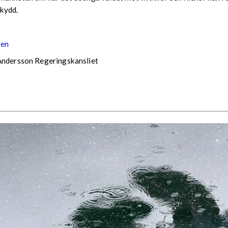
skydd.
 en
 Andersson Regeringskansliet