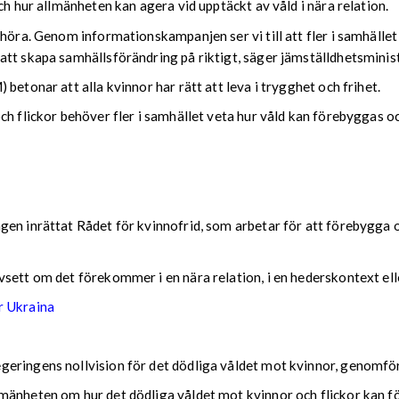
ch hur allmänheten kan agera vid upptäckt av våld i nära relation.
phöra. Genom informationskampanjen ser vi till att fler i samhäl
tt skapa samhällsförändring på riktigt, säger jämställdhetsminist
betonar att alla kvinnor har rätt att leva i trygghet och frihet.
ch flickor behöver fler i samhället veta hur våld kan förebyggas 
ngen inrättat Rådet för kvinnofrid, som arbetar för att förebygg
sett om det förekommer i en nära relation, i en hederskontext eller
ör Ukraina
geringens nollvision för det dödliga våldet mot kvinnor, genomfö
mänheten om hur det dödliga våldet mot kvinnor och flickor kan fö