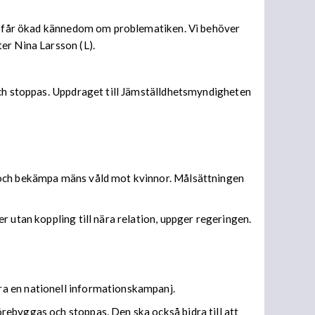
let får ökad kännedom om problematiken. Vi behöver
er Nina Larsson (L).
och stoppas. Uppdraget till Jämställdhetsmyndigheten
a och bekämpa mäns våld mot kvinnor. Målsättningen
 utan koppling till nära relation, uppger regeringen.
ra en nationell informationskampanj.
rebyggas och stoppas. Den ska också bidra till att