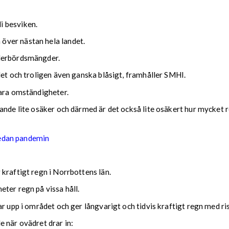
i besviken.
över nästan hela landet.
ederbördsmängder.
det och troligen även ganska blåsigt, framhåller SMHI.
lara omständigheter.
nde lite osäker och därmed är det också lite osäkert hur mycket reg
sedan pandemin
kraftigt regn i Norrbottens län.
ter regn på vissa håll.
ar upp i området och ger långvarigt och tidvis kraftigt regn med r
nde när ovädret drar in: