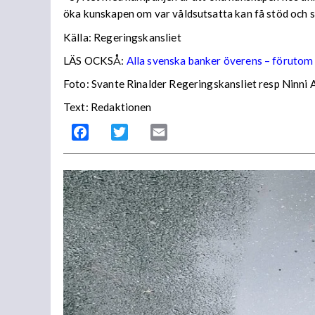
öka kunskapen om var våldsutsatta kan få stöd och 
Källa: Regeringskansliet
LÄS OCKSÅ:
Alla svenska banker överens – förutom
Foto: Svante Rinalder Regeringskansliet resp Ninni
Text: Redaktionen
Facebook
Twitter
Email