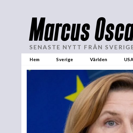
Marcus Osca
SENASTE NYTT FRÅN SVERIG
Hem
Sverige
Världen
US