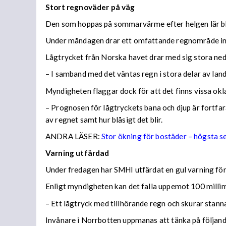
Stort regnoväder på väg
Den som hoppas på sommarvärme efter helgen lär bl
Under måndagen drar ett omfattande regnområde in 
Lågtrycket från Norska havet drar med sig stora n
– I samband med det väntas regn i stora delar av lan
Myndigheten flaggar dock för att det finns vissa ok
– Prognosen för lågtryckets bana och djup är fortfara
av regnet samt hur blåsigt det blir.
ANDRA LÄSER:
Stor ökning för bostäder – högsta 
Varning utfärdad
Under fredagen har SMHI utfärdat en gul varning för 
Enligt myndigheten kan det falla uppemot 100 millime
– Ett lågtryck med tillhörande regn och skurar stann
Invånare i Norrbotten uppmanas att tänka på följa