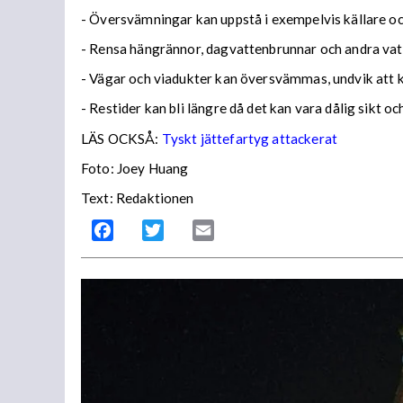
- Översvämningar kan uppstå i exempelvis källare och
- Rensa hängrännor, dagvattenbrunnar och andra vatt
- Vägar och viadukter kan översvämmas, undvik att
- Restider kan bli längre då det kan vara dålig sikt o
LÄS OCKSÅ:
Tyskt jättefartyg attackerat
Foto: Joey Huang
Text: Redaktionen
Facebook
Twitter
Email