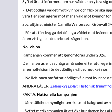
Syftet är att informera om hur våldet kan yttra sig o
– Det dödliga våldet mot kvinnor och flickor ska up
vara fler som agerar mot mäns våld mot kvinnor för a
Socialtjänstminister Camilla Waltersson Grönvall (M) 
– För att förebygga det dödliga våldet mot kvinnor o
är en viktig del i det arbetet, säger hon.
Nollvision
Kampanjen kommer att genomföras under 2026.
Den lanseras endast några månader efter att regeri
är en nollvision för det dödliga våldet mot kvinnor.
– Nollvisionen omfattar dödligt våld mot kvinnor oav
ANDRA LÄSER:
Zelenskyj jublar: Historisk triumf f
FAKTA: Nationella kampanjen
- Jämställdhetsmyndigheten ska, mot bakgrund av re
- Syftet med kampanjen är att öka kunskapen hos all