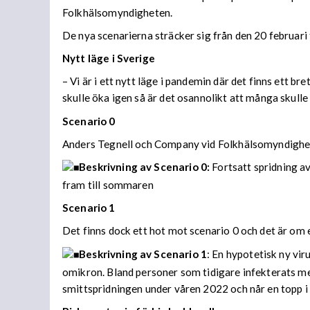
Folkhälsomyndigheten.
De nya scenarierna sträcker sig från den 20 februari
Nytt läge i Sverige
– Vi är i ett nytt läge i pandemin där det finns ett
skulle öka igen så är det osannolikt att många skull
Scenario 0
Anders Tegnell och Company vid Folkhälsomyndigheten
Beskrivning av Scenario 0:
Fortsatt spridning a
fram till sommaren
Scenario 1
Det finns dock ett hot mot scenario 0 och det är om en
Beskrivning av Scenario 1
: En hypotetisk ny vi
omikron. Bland personer som tidigare infekterats me
smittspridningen under våren 2022 och når en topp i