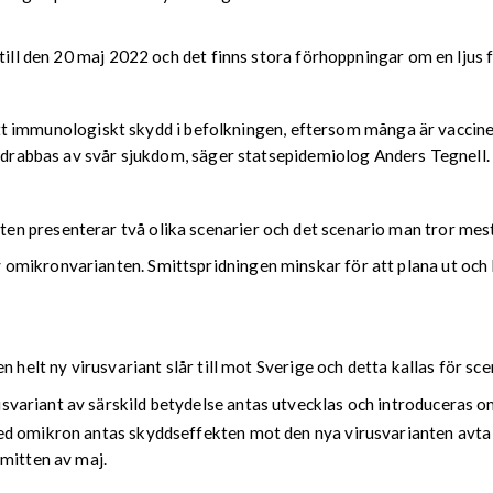
 till den 20 maj 2022 och det finns stora förhoppningar om en ljus
 brett immunologiskt skydd i befolkningen, eftersom många är vacci
e drabbas av svår sjukdom, säger statsepidemiolog Anders Tegnell.
 presenterar två olika scenarier och det scenario man tror mest p
v omikronvarianten. Smittspridningen minskar för att plana ut och
 helt ny virusvariant slår till mot Sverige och detta kallas för sce
rusvariant av särskild betydelse antas utvecklas och introduceras
d omikron antas skyddseffekten mot den nya virusvarianten avta e
 mitten av maj.