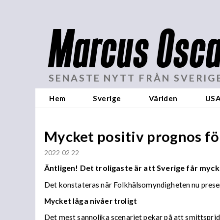
Marcus Osca
SENASTE NYTT FRÅN SVERIG
Hem
Sverige
Världen
US
Mycket positiv prognos fö
2022 02 22
Äntligen! Det troligaste är att Sverige får myc
Det konstateras när Folkhälsomyndigheten nu presen
Mycket låga nivåer troligt
Det mest sannolika scenariet pekar på att smittspri