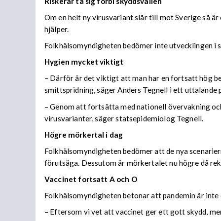
Riskerar ta sig förbi skyddsvallen
Om en helt ny virusvariant slår till mot Sverige så ä
hjälper.
Folkhälsomyndigheten bedömer inte utvecklingen i sc
Hygien mycket viktigt
– Därför är det viktigt att man har en fortsatt hög 
smittspridning, säger Anders Tegnell i ett uttaland
– Genom att fortsätta med nationell övervakning och
virusvarianter, säger statsepidemiolog Tegnell.
Högre mörkertal i dag
Folkhälsomyndigheten bedömer att de nya scenariern
förutsäga. Dessutom är mörkertalet nu högre då re
Vaccinet fortsatt A och O
Folkhälsomyndigheten betonar att pandemin är inte ö
– Eftersom vi vet att vaccinet ger ett gott skydd, m