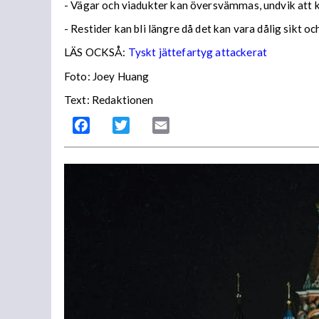
- Vägar och viadukter kan översvämmas, undvik att
- Restider kan bli längre då det kan vara dålig sikt o
LÄS OCKSÅ:
Tyskt jättefartyg attackerat
Foto: Joey Huang
Text: Redaktionen
Facebook
Twitter
Email