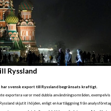
ll Ryssland
 har svensk export till Ryssland begränsats kraftigt.
 inte exportera varor med dubbla användningsområden, exempelvis 
 Ryssland skjutit i höjden, enligt en kartläggning från analysföret