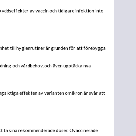
kyddseffekter av vaccin och tidigare infektion inte
het till hygienrutiner är grunden för att förebygga
idning och vårdbehov, och även upptäcka nya
gsiktiga effekten av varianten omikron är svår att
a att ta sina rekommenderade doser. Ovaccinerade