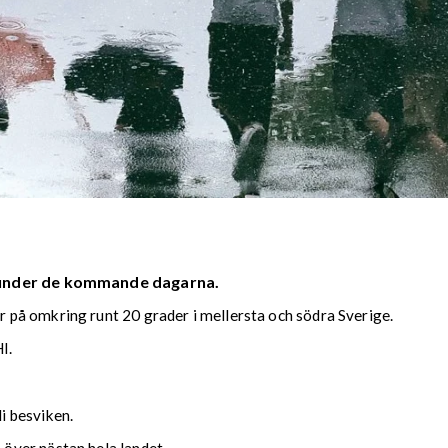
 under de kommande dagarna.
på omkring runt 20 grader i mellersta och södra Sverige.
I.
i besviken.
över nästan hela landet.