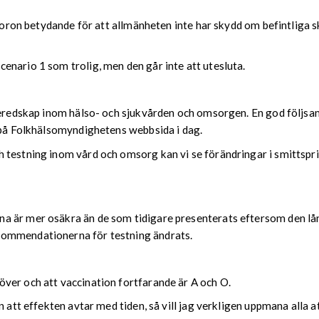
r oron betydande för att allmänheten inte har skydd om befintliga s
enario 1 som trolig, men den går inte att utesluta.
beredskap inom hälso- och sjukvården och omsorgen. En god följsam
e på Folkhälsomyndighetens webbsida i dag.
 testning inom vård och omsorg kan vi se förändringar i smittspr
a är mer osäkra än de som tidigare presenterats eftersom den lån
kommendationerna för testning ändrats.
ver och att vaccination fortfarande är A och O.
en att effekten avtar med tiden, så vill jag verkligen uppmana all