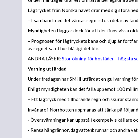
Lågtrycket från Norska havet drar med sig stora n
– I samband med det väntas regn i stora delar av lan
Myndigheten flaggar dock för att det finns vissa ok
– Prognosen för lågtryckets bana och djup är fortfara
av regnet samt hur blåsigt det blir.
ANDRA LÄSER:
Stor ökning för bostäder – högsta 
Varning utfärdad
Under fredagen har SMHI utfärdat en gul varning för 
Enligt myndigheten kan det falla uppemot 100 millime
– Ett lågtryck med tillhörande regn och skurar stann
Invånare i Norrbotten uppmanas att tänka på följa
- Översvämningar kan uppstå i exempelvis källare och
- Rensa hängrännor, dagvattenbrunnar och andra vatt