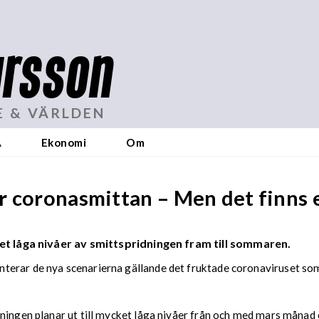
rsson
E & VÄRLDEN
A
Ekonomi
Om
r coronasmittan – Men det finns 
ket låga nivåer av smittspridningen fram till sommaren.
terar de nya scenarierna gällande det fruktade coronaviruset som
dningen planar ut till mycket låga nivåer från och med mars måna