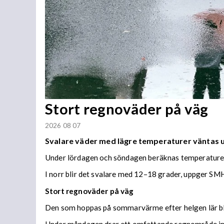
Stort regnoväder på väg
2026 08 07
Svalare väder med lägre temperaturer väntas
Under lördagen och söndagen beräknas temperaturer 
I norr blir det svalare med 12–18 grader, uppger SMH
Stort regnoväder på väg
Den som hoppas på sommarvärme efter helgen lär bl
Under måndagen drar ett omfattande regnområde in 