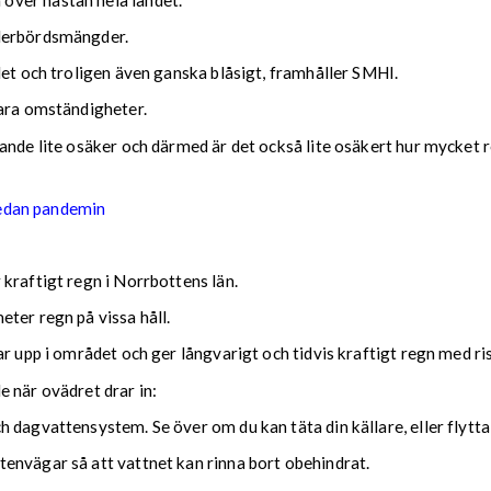
ederbördsmängder.
det och troligen även ganska blåsigt, framhåller SMHI.
lara omständigheter.
nde lite osäker och därmed är det också lite osäkert hur mycket reg
sedan pandemin
kraftigt regn i Norrbottens län.
ter regn på vissa håll.
ar upp i området och ger långvarigt och tidvis kraftigt regn med r
nde när ovädret drar in:
 dagvattensystem. Se över om du kan täta din källare, eller flytta
envägar så att vattnet kan rinna bort obehindrat.