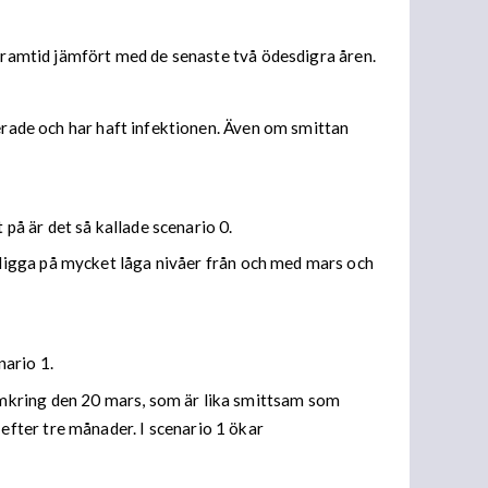
 framtid jämfört med de senaste två ödesdigra åren.
nerade och har haft infektionen. Även om smittan
å är det så kallade scenario 0.
 ligga på mycket låga nivåer från och med mars och
nario 1.
 omkring den 20 mars, som är lika smittsam som
fter tre månader. I scenario 1 ökar