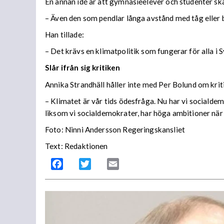
En annan idé är att gymnasieelever och studenter sk
– Även den som pendlar långa avstånd med tåg eller
Han tillade:
– Det krävs en klimatpolitik som fungerar för alla i S
Slår ifrån sig kritiken
Annika Strandhäll håller inte med Per Bolund om kriti
– Klimatet är vår tids ödesfråga. Nu har vi socialdem
liksom vi socialdemokrater, har höga ambitioner när 
Foto: Ninni Andersson Regeringskansliet
Text: Redaktionen
Facebook
Twitter
Email