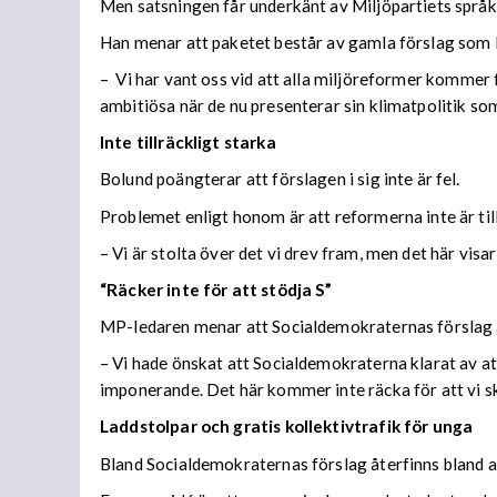
Men satsningen får underkänt av Miljöpartiets språk
Han menar att paketet består av gamla förslag som M
–
Vi har vant oss vid att alla miljöreformer kommer 
ambitiösa när de nu presenterar sin klimatpolitik som 
Inte tillräckligt starka
Bolund poängterar att förslagen i sig inte är fel.
Problemet enligt honom är att reformerna inte är till
– Vi är stolta över det vi drev fram, men det här visa
“Räcker inte för att stödja S”
MP-ledaren menar att Socialdemokraternas förslag är 
– Vi hade önskat att Socialdemokraterna klarat av a
imponerande. Det här kommer inte räcka för att vi sk
Laddstolpar och gratis kollektivtrafik för unga
Bland Socialdemokraternas förslag återfinns bland an