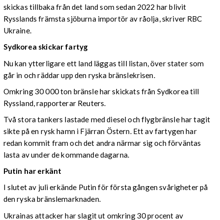
skickas tillbaka från det land som sedan 2022 har blivit
Rysslands främsta sjöburna importör av råolja, skriver RBC
Ukraine.
Sydkorea skickar fartyg
Nu kan ytterligare ett land läggas till listan, över stater som
går in och räddar upp den ryska bränslekrisen.
Omkring 30 000 ton bränsle har skickats från Sydkorea till
Ryssland, rapporterar Reuters.
Två stora tankers lastade med diesel och flygbränsle har tagit
sikte på en rysk hamn i Fjärran Östern. Ett av fartygen har
redan kommit fram och det andra närmar sig och förväntas
lasta av under de kommande dagarna.
Putin har erkänt
I slutet av juli erkände Putin för första gången svårigheter på
den ryska bränslemarknaden.
Ukrainas attacker har slagit ut omkring 30 procent av