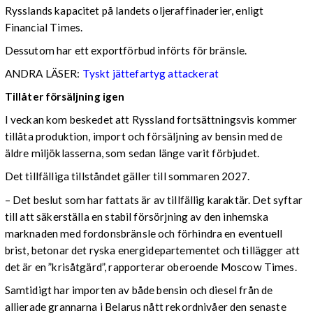
Rysslands kapacitet på landets oljeraffinaderier, enligt
Financial Times.
Dessutom har ett exportförbud införts för bränsle.
ANDRA LÄSER:
Tyskt jättefartyg attackerat
Tillåter försäljning igen
I veckan kom beskedet att Ryssland fortsättningsvis kommer
tillåta produktion, import och försäljning av bensin med de
äldre miljöklasserna, som sedan länge varit förbjudet.
Det tillfälliga tillståndet gäller till sommaren 2027.
– Det beslut som har fattats är av tillfällig karaktär. Det syftar
till att säkerställa en stabil försörjning av den inhemska
marknaden med fordonsbränsle och förhindra en eventuell
brist, betonar det ryska energidepartementet och tillägger att
det är en ”krisåtgärd”, rapporterar oberoende Moscow Times.
Samtidigt har importen av både bensin och diesel från de
allierade grannarna i Belarus nått rekordnivåer den senaste