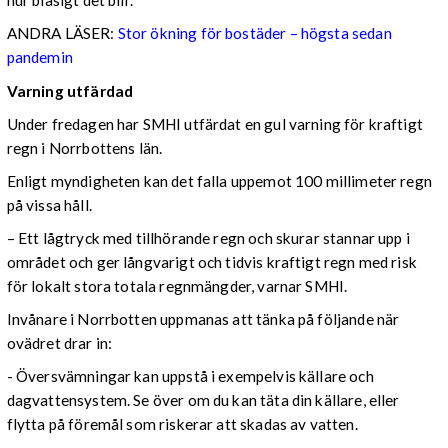
hur blåsigt det blir.
ANDRA LÄSER:
Stor ökning för bostäder – högsta sedan
pandemin
Varning utfärdad
Under fredagen har SMHI utfärdat en gul varning för kraftigt
regn i Norrbottens län.
Enligt myndigheten kan det falla uppemot 100 millimeter regn
på vissa håll.
– Ett lågtryck med tillhörande regn och skurar stannar upp i
området och ger långvarigt och tidvis kraftigt regn med risk
för lokalt stora totala regnmängder, varnar SMHI.
Invånare i Norrbotten uppmanas att tänka på följande när
ovädret drar in:
- Översvämningar kan uppstå i exempelvis källare och
dagvattensystem. Se över om du kan täta din källare, eller
flytta på föremål som riskerar att skadas av vatten.