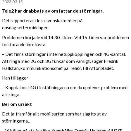
2023 03 15
Tele2 har drabbats av omfattande störningar.
Det rapporterar flera svenska medier på
onsdagseftermiddagen.
Problemen började vid 14.30- tiden. Vid 16-tiden var problemen
fortfarande inte lösta.
– Det finns störningar i internetuppkopplingen och 4G-samtal.
Att ringa med 2G och 3G funkar som vanligt, säger Fredrik
Hallstan, kommunikationschef på Tele2, till Aftonbladet.
Han tillägger:
– Koppla bort 4G i inställningarna om du upplever problem med
att ringa.
Ber om ursäkt
Det är framför allt mobilsurfen som har slagits ut av
störningarna..
– Vi håller på att felsöka, framhåller Fredrik Hallstan till SVT.