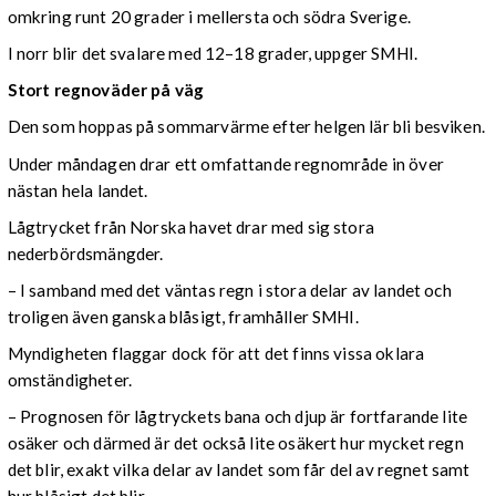
omkring runt 20 grader i mellersta och södra Sverige.
I norr blir det svalare med 12–18 grader, uppger SMHI.
Stort regnoväder på väg
Den som hoppas på sommarvärme efter helgen lär bli besviken.
Under måndagen drar ett omfattande regnområde in över
nästan hela landet.
Lågtrycket från Norska havet drar med sig stora
nederbördsmängder.
– I samband med det väntas regn i stora delar av landet och
troligen även ganska blåsigt, framhåller SMHI.
Myndigheten flaggar dock för att det finns vissa oklara
omständigheter.
– Prognosen för lågtryckets bana och djup är fortfarande lite
osäker och därmed är det också lite osäkert hur mycket regn
det blir, exakt vilka delar av landet som får del av regnet samt