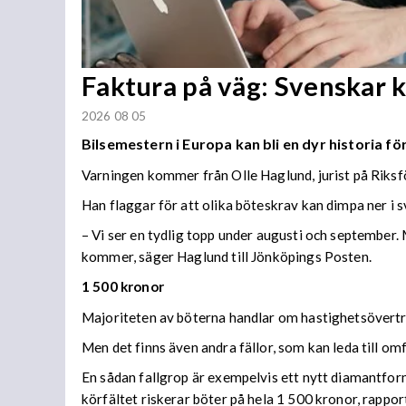
Faktura på väg: Svenskar 
2026 08 05
Bilsemestern i Europa kan bli en dyr historia för
Varningen kommer från Olle Haglund, jurist på Riks
Han flaggar för att olika böteskrav kan dimpa ner 
– Vi ser en tydlig topp under augusti och september
kommer, säger Haglund till Jönköpings Posten.
1 500 kronor
Majoriteten av böterna handlar om hastighetsövertr
Men det finns även andra fällor, som kan leda till o
En sådan fallgrop är exempelvis ett nytt diamantform
körfältet riskerar böter på hela 1 500 kronor, rappor