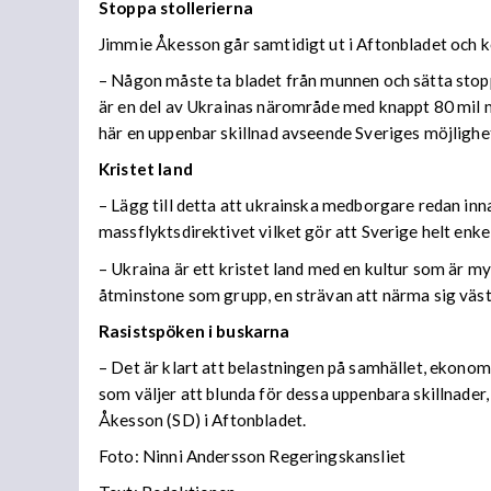
Stoppa stollerierna
Jimmie Åkesson går samtidigt ut i Aftonbladet och k
– Någon måste ta bladet från munnen och sätta stopp f
är en del av Ukrainas närområde med knappt 80 mil me
här en uppenbar skillnad avseende Sveriges möjlighet
Kristet land
– Lägg till detta att ukrainska medborgare redan inna
massflyktsdirektivet vilket gör att Sverige helt enke
– Ukraina är ett kristet land med en kultur som är m
åtminstone som grupp, en strävan att närma sig väs
Rasistspöken i buskarna
– Det är klart att belastningen på samhället, ekonomis
som väljer att blunda för dessa uppenbara skillnader, 
Åkesson (SD) i Aftonbladet.
Foto: Ninni Andersson Regeringskansliet