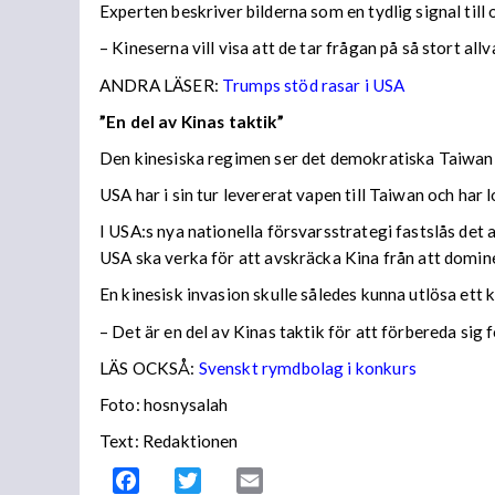
Experten beskriver bilderna som en tydlig signal till
– Kineserna vill visa att de tar frågan på så stort all
ANDRA LÄSER:
Trumps stöd rasar i USA
”En del av Kinas taktik”
Den kinesiska regimen ser det demokratiska Taiwan s
USA har i sin tur levererat vapen till Taiwan och har 
I USA:s nya nationella försvarsstrategi fastslås det 
USA ska verka för att avskräcka Kina från att domin
En kinesisk invasion skulle således kunna utlösa ett
– Det är en del av Kinas taktik för att förbereda si
LÄS OCKSÅ:
Svenskt rymdbolag i konkurs
Foto: hosnysalah
Text: Redaktionen
Facebook
Twitter
Email