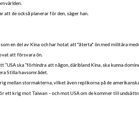
 omvärlden.
var att de också planerar för den, säger han.
om en del av Kina och har hotat att "återta" ön med militära med
lovat att försvara ön.
att ”USA ska ”förhindra att någon, däribland Kina, ska kunna domine
era Stilla havsområdet.
 krig mellan stormakterna, vilket även replikorna på de amerikansk
g för ett krig mot Taiwan – och mot USA om de kommer till undsättni