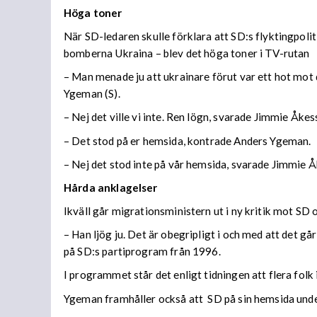
Höga toner
När SD-ledaren skulle förklara att SD:s flyktingpoliti
bomberna Ukraina – blev det höga toner i TV-rutan
– Man menade ju att ukrainare förut var ett hot mot 
Ygeman (S).
– Nej det ville vi inte. Ren lögn, svarade Jimmie Åkes
– Det stod på er hemsida, kontrade Anders Ygeman.
– Nej det stod inte på vår hemsida, svarade Jimmie 
Hårda anklagelser
Ikväll går migrationsministern ut i ny kritik mot SD
– Han ljög ju. Det är obegripligt i och med att det g
på SD:s partiprogram från 1996.
I programmet står det enligt tidningen att flera folk
Ygeman framhåller också att SD på sin hemsida under r