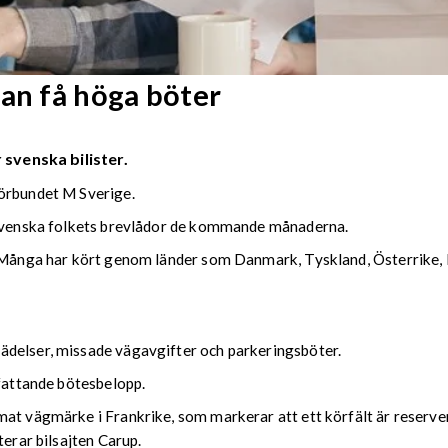
kan få höga böter
 svenska bilister.
förbundet M Sverige.
i svenska folkets brevlådor de kommande månaderna.
. Många har kört genom länder som Danmark, Tyskland, Österrike, I
ädelser, missade vägavgifter och parkeringsböter.
mfattande bötesbelopp.
at vägmärke i Frankrike, som markerar att ett körfält är reserver
terar bilsajten Carup.