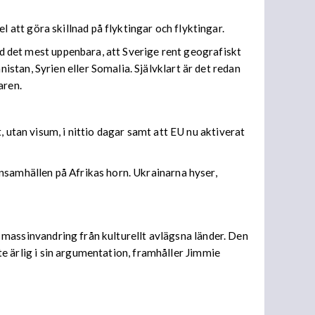
att göra skillnad på flyktingar och flyktingar.
med det mest uppenbara, att Sverige rent geografiskt
stan, Syrien eller Somalia. Självklart är det redan
aren.
 utan visum, i nittio dagar samt att EU nu aktiverat
nsamhällen på Afrikas horn. Ukrainarna hyser,
re massinvandring från kulturellt avlägsna länder. Den
nte ärlig i sin argumentation, framhåller Jimmie