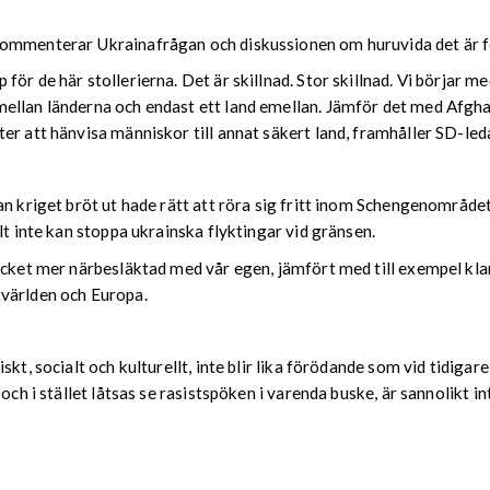
ommenterar Ukrainafrågan och diskussionen om huruvida det är fel 
ör de här stollerierna. Det är skillnad. Stor skillnad. Vi börjar 
llan länderna och endast ett land emellan. Jämför det med Afghani
er att hänvisa människor till annat säkert land, framhåller SD-led
n kriget bröt ut hade rätt att röra sig fritt inom Schengenområdet,
lt inte kan stoppa ukrainska flyktingar vid gränsen.
ycket mer närbesläktad med vår egen, jämfört med till exempel kla
tvärlden och Europa.
kt, socialt och kulturellt, inte blir lika förödande som vid tidiga
och i stället låtsas se rasistspöken i varenda buske, är sannolikt i