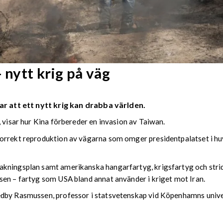
 nytt krig på väg
ar att ett nytt krig kan drabba världen.
, visar hur Kina förbereder en invasion av Taiwan.
orrekt reproduktion av vägarna som omger presidentpalatset i huv
kningsplan samt amerikanska hangarfartyg, krigsfartyg och strids
sen – fartyg som USA bland annat använder i kriget mot Iran.
edby Rasmussen, professor i statsvetenskap vid Köpenhamns unive