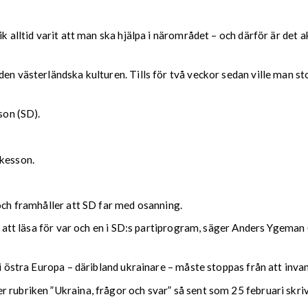
k alltid varit att man ska hjälpa i närområdet – och därför är det 
den västerländska kulturen. Tills för två veckor sedan ville man st
son (SD).
Åkesson.
 och framhåller att SD far med osanning.
år att läsa för var och en i SD:s partiprogram, säger Anders Ygeman
 i östra Europa – däribland ukrainare – måste stoppas från att invan
ubriken ”Ukraina, frågor och svar” så sent som 25 februari skrivit 