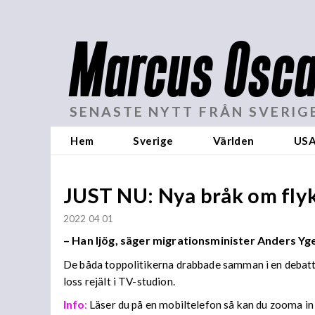
Marcus Osca
SENASTE NYTT FRÅN SVERIG
Hem
Sverige
Världen
US
JUST NU: Nya bråk om flyk
2022 04 01
– Han ljög, säger migrationsminister Anders Yg
De båda toppolitikerna drabbade samman i en debatt 
loss rejält i TV-studion.
Info
:
Läser du på en mobiltelefon så kan du zooma in