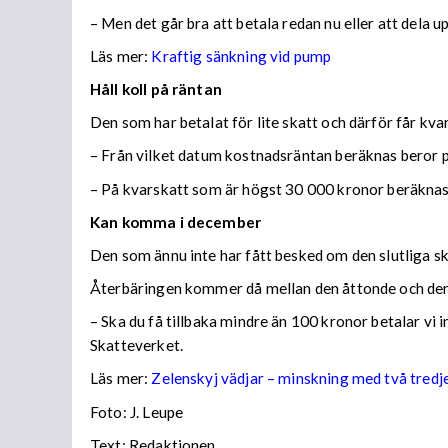
– Men det går bra att betala redan nu eller att dela 
Läs mer:
Kraftig sänkning vid pump
Håll koll på räntan
Den som har betalat för lite skatt och därför får kv
– Från vilket datum kostnadsräntan beräknas beror på
– På kvarskatt som är högst 30 000 kronor beräknas
Kan komma i december
Den som ännu inte har fått besked om den slutliga ska
Återbäringen kommer då mellan den åttonde och den
– Ska du få tillbaka mindre än 100 kronor betalar vi
Skatteverket.
Läs mer:
Zelenskyj vädjar – minskning med två tredj
Foto:
J. Leupe
Text: Redaktionen