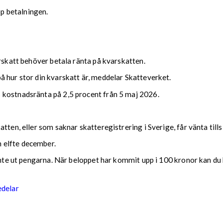
upp betalningen.
arskatt behöver betala ränta på kvarskatten.
 hur stor din kvarskatt är, meddelar Skatteverket.
 kostnadsränta på 2,5 procent från 5 maj 2026.
tten, eller som saknar skatteregistrering i Sverige, får vänta till
 elfte december.
 inte ut pengarna. När beloppet har kommit upp i 100 kronor kan du 
edelar