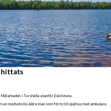
hittats
 Mälarbaden i Torshälla utanför Eskilstuna.
g om en medvetslös äldre man som förts till sjukhus med ambulans.