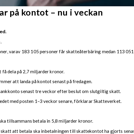
r på kontot – nu i veckan
ed.
.
soner, varav 183 105 personer får skatteåterbäring medan 113 051 
å dela på 2,7 miljarder kronor.
mmer att landa på kontot senast på fredagen.
bankkonto senast tre veckor efter beslut om slutgiltig skatt.
kedet med posten 1–3 veckor senare, förklarar Skatteverket.
ka tillsammans betala in 5,8 miljarder kronor.
 skatt att betala ska inbetalningen till skattekontot ha gjorts se