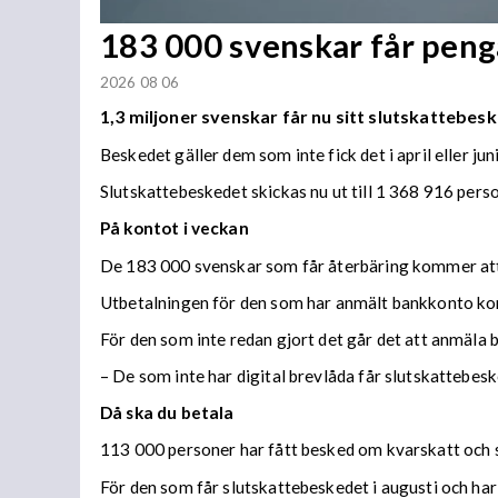
183 000 svenskar får penga
2026 08 06
1,3 miljoner svenskar får nu sitt slutskattebesk
Beskedet gäller dem som inte fick det i april eller juni
Slutskattebeskedet skickas nu ut till 1 368 916 per
På kontot i veckan
De 183 000 svenskar som får återbäring kommer att f
Utbetalningen för den som har anmält bankkonto ko
För den som inte redan gjort det går det att anmäla 
– De som inte har digital brevlåda får slutskattebes
Då ska du betala
113 000 personer har fått besked om kvarskatt och s
För den som får slutskattebeskedet i augusti och har