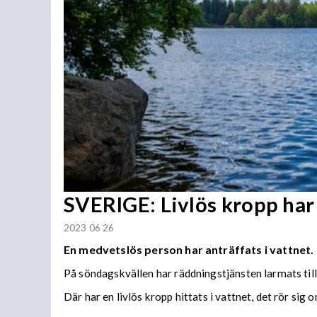
SVERIGE: Livlös kropp har 
2023 06 26
En medvetslös person har anträffats i vattnet.
På söndagskvällen har räddningstjänsten larmats till
Där har en livlös kropp hittats i vattnet, det rör si