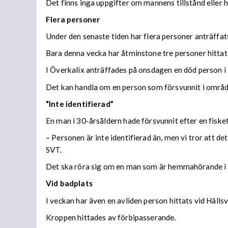
Det finns inga uppgifter om mannens tillstånd eller h
Flera personer
Under den senaste tiden har flera personer anträffats
Bara denna vecka har åtminstone tre personer hittats
I Överkalix anträffades på onsdagen en död person i
Det kan handla om en person som försvunnit i område
“Inte identifierad”
En man i 30-årsåldern hade försvunnit efter en fiske
– Personen är inte identifierad än, men vi tror att d
SVT.
Det ska röra sig om en man som är hemmahörande i e
Vid badplats
I veckan har även en avliden person hittats vid Hällsv
Kroppen hittades av förbipasserande.