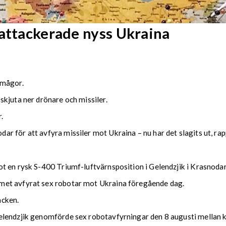
 attackerade nyss Ukraina
rmågor.
kjuta ner drönare och missiler.
.
r för att avfyra missiler mot Ukraina – nu har det slagits ut, ra
t en rysk S-400 Triumf-luftvärnsposition i Gelendzjik i Krasnoda
met avfyrat sex robotar mot Ukraina föregående dag.
acken.
elendzjik genomförde sex robotavfyrningar den 8 augusti mellan k