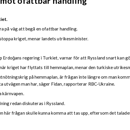
mot ofattbar handling
iet.
a på väg att begå en ofattbar handling.
stoppa kriget, menar landets utrikesminister.
p Erdoğans regering i Turkiet, varnar för att Ryssland snart kan g
när kriget har flyttats till hemmaplan, menar den turkiske utrikes
tt utnötningskrig på hemmaplan, är frågan inte längre om man kom
ta utvägen man har, säger Fidan, rapporterar RBC-Ukraine.
ra kärnvapen.
ing redan diskuteras i Ryssland.
en här frågan skulle kunna komma att tas upp, eftersom det talade