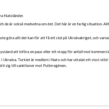
dra Natoländer.
 och de är också medvetna om det. Det här är en farlig situation. 
e göra allt det kan för att få ett slut på Ukrainakriget, och varna
sland att införa en paus eller ett stopp för anfall mot kommersiel
t i Ukraina. Turkiet är medlem i Nato och har uttalat ett visst stö
utit sig till sanktioner mot Putinregimen.