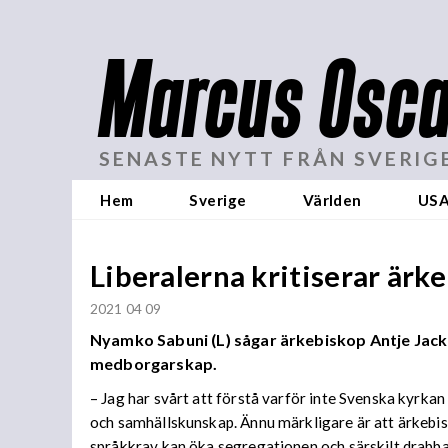
Marcus Osca
SENASTE NYTT FRÅN SVERIG
Hem
Sverige
Världen
US
Liberalerna kritiserar är
2021 04 09
Nyamko Sabuni (L) sågar ärkebiskop Antje Jacke
medborgarskap.
– Jag har svårt att förstå varför inte Svenska kyrkan
och samhällskunskap. Ännu märkligare är att ärkebi
språkkrav kan öka segregationen och särskilt drabba