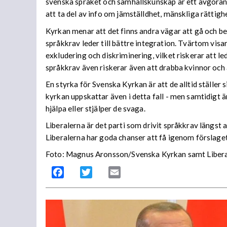
svenska språket och samhällskunskap är ett avgörand
att ta del av info om jämställdhet, mänskliga rättigh
Kyrkan menar att det finns andra vägar att gå och bet
språkkrav leder till bättre integration. Tvärtom visa
exkludering och diskriminering, vilket riskerar att l
språkkrav även riskerar även att drabba kvinnor och 
En styrka för Svenska Kyrkan är att de alltid ställer
kyrkan uppskattar även i detta fall - men samtidigt är
hjälpa eller stjälper de svaga.
Liberalerna är det parti som drivit språkkrav längst 
Liberalerna har goda chanser att få igenom förslaget 
Foto: Magnus Aronsson/Svenska Kyrkan samt Libera
Facebook
Twitter
Email