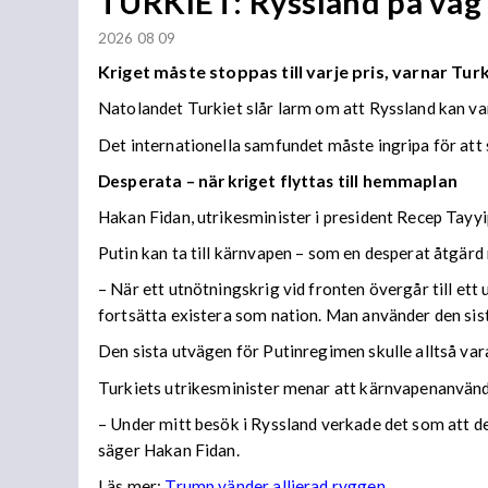
TURKIET: Ryssland på väg 
2026 08 09
Kriget måste stoppas till varje pris, varnar Turk
Natolandet Turkiet slår larm om att Ryssland kan var
Det internationella samfundet måste ingripa för att 
Desperata – när kriget flyttas till hemmaplan
Hakan Fidan, utrikesminister i president Recep Tayyi
Putin kan ta till kärnvapen – som en desperat åtgärd 
– När ett utnötningskrig vid fronten övergår till e
fortsätta existera som nation. Man använder den sis
Den sista utvägen för Putinregimen skulle alltså va
Turkiets utrikesminister menar att kärnvapenanvändn
– Under mitt besök i Ryssland verkade det som att d
säger Hakan Fidan.
Läs mer:
Trump vänder allierad ryggen