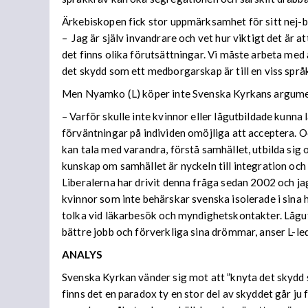
Ärkebiskopen fick stor uppmärksamhet för sitt nej-b
– Jag är själv invandrare och vet hur viktigt det är at
det finns olika förutsättningar. Vi måste arbeta med
det skydd som ett medborgarskap är till en viss språk
Men Nyamko (L) köper inte Svenska Kyrkans argume
– Varför skulle inte kvinnor eller lågutbildade kunna 
förväntningar på individen omöjliga att acceptera.
kan tala med varandra, förstå samhället, utbilda sig
kunskap om samhället är nyckeln till integration och
Liberalerna har drivit denna fråga sedan 2002 och jag 
kvinnor som inte behärskar svenska isolerade i sina 
tolka vid läkarbesök och myndighetskontakter. Lågutb
bättre jobb och förverkliga sina drömmar, anser L-le
ANALYS
Svenska Kyrkan vänder sig mot att ”knyta det skydd s
finns det en paradox ty en stor del av skyddet går ju 