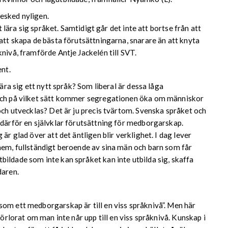
esked nyligen.
t lära sig språket. Samtidigt går det inte att bortse från att
 att skapa de bästa förutsättningarna, snarare än att knyta
nivå, framförde Antje Jackelén till SVT.
nt.
lära sig ett nytt språk? Som liberal är dessa låga
 Och på vilket sätt kommer segregationen öka om människor
 och utvecklas? Det är ju precis tvärtom. Svenska språket och
 därför en självklar förutsättning för medborgarskap.
är glad över att det äntligen blir verklighet. I dag lever
hem, fullständigt beroende av sina män och barn som får
ildade som inte kan språket kan inte utbilda sig, skaffa
daren.
om ett medborgarskap är till en viss språknivå”. Men här
förlorat om man inte når upp till en viss språknivå. Kunskap i