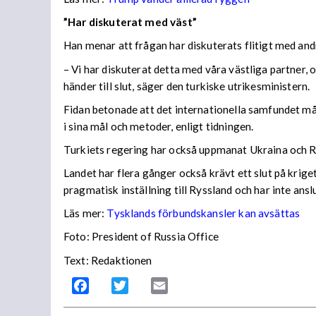
”Har diskuterat med väst”
Han menar att frågan har diskuterats flitigt med an
– Vi har diskuterat detta med våra västliga partner,
händer till slut, säger den turkiske utrikesministern.
Fidan betonade att det internationella samfundet måst
i sina mål och metoder, enligt tidningen.
Turkiets regering har också uppmanat Ukraina och Rys
Landet har flera gånger också krävt ett slut på krige
pragmatisk inställning till Ryssland och har inte ansl
Läs mer:
Tysklands förbundskansler kan avsättas
Foto: President of Russia Office
Text: Redaktionen
Facebook
Twitter
Email