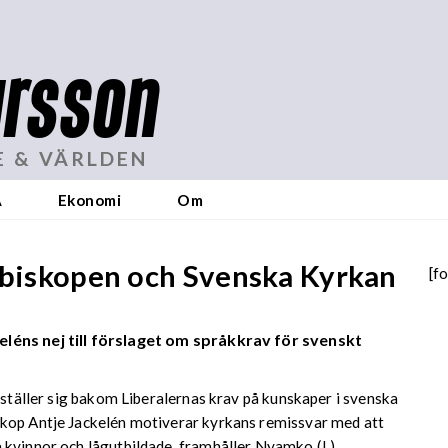
rsson
E & VÄRLDEN
A
Ekonomi
Om
kebiskopen och Svenska Kyrkan
[f
léns nej till förslaget om språkkrav för svenskt
 ställer sig bakom Liberalernas krav på kunskaper i svenska
skop Antje Jackelén motiverar kyrkans remissvar med att
 kvinnor och lågutbildade, framhåller Nyamko (L).