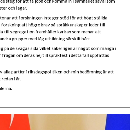
e steg för att få jobb och komma in i samhället såväl som
eter och lagar.
onar att forskningen inte ger stöd för att högt ställda
r forskning att högre krav på språkkunskaper leder till
eda till segregation framhåller kyrkan som menar att
andra grupper med låg utbildning särskilt hårt.
 sig på de svagas sida vilket säkerligen är något som många i
 frågan om deras nej till språktest i detta fall uppfattas
av alla partier i riksdagspolitiken och min bedömning är att
redan i år.
lerna.