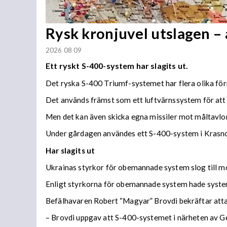
Rysk kronjuvel utslagen –
2026 08 09
Ett ryskt S-400-system har slagits ut.
Det ryska S-400 Triumf-systemet har flera olika fö
Det används främst som ett luftvärnssystem för att s
Men det kan även skicka egna missiler mot måltavlor
Under gårdagen användes ett S-400-system i Krasnoda
Har slagits ut
Ukrainas styrkor för obemannade system slog till mo
Enligt styrkorna för obemannade system hade syste
Befälhavaren Robert “Magyar” Brovdi bekräftar att
– Brovdi uppgav att S-400-systemet i närheten av G