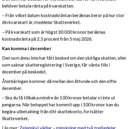
behöver betala ränta på kvarskatten.
– Från vilket datum kostnadsräntan beräknas beror på hur stor
din kvarskatt är, meddelar Skatteverket.
– På kvarskatt som är högst 30 000 kronor beräknas
kostnadsränta på 2,5 procent från 5 maj 2026.
Kan komma i december
Den som ännu inte har fått besked om den slutliga skatten, eller
som saknar skatteregistrering i Sverige, får vänta tills i
december på beskedet.
Återbäringen kommer då mellan den åttonde och den elfte
december.
– Ska du få tillbaka mindre än 100 kronor betalar vi inte ut
pengarna. När beloppet har kommit upp i 100 kronor kan du
begära utbetalning från ditt skattekonto, fortsätter
Skatteverket.
Läs mer:
Zelenskyj vädjar – minskning med två tredjedelar