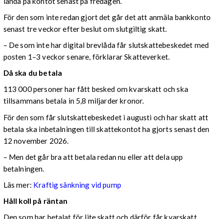
landa på kontot senast på fredagen.
För den som inte redan gjort det går det att anmäla bankkonto
senast tre veckor efter beslut om slutgiltig skatt.
– De som inte har digital brevlåda får slutskattebeskedet med
posten 1–3 veckor senare, förklarar Skatteverket.
Då ska du betala
113 000 personer har fått besked om kvarskatt och ska
tillsammans betala in 5,8 miljarder kronor.
För den som får slutskattebeskedet i augusti och har skatt att
betala ska inbetalningen till skattekontot ha gjorts senast den
12 november 2026.
– Men det går bra att betala redan nu eller att dela upp
betalningen.
Läs mer:
Kraftig sänkning vid pump
Håll koll på räntan
Den som har betalat för lite skatt och därför får kvarskatt