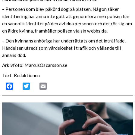
– Personen som blev påkörd dog på platsen. Någon säker
identifiering har ännu inte gått att genomföra men polisen har
en sannolik identitet på den avlidna personen och det rör sig om
en äldre kvinna, framhåller polisen via sin webbsida.
– Den kvinnans anhöriga har underrättats om det inträffade.
Händelsen utreds som vårdslöshet i trafik och vållande till
annans död.
Arkivfoto: MarcusOscarsson.se
Text: Redaktionen
Facebook
Twitter
Email