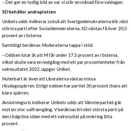
– Det ger en tydlig bild av var vi står en månad före valdagen.
SD behåller andraplatsen
Unibets odds indikerar också att Sverigedemokraterna blir näst
största parti efter Socialdemokraterna. SD väntas få över 20,5
procent av rösterna.
Samtidigt beräknas Moderaterna tappa i stöd.
– Oddsen lutar åt att M får under 17,5 procent av rösterna,
vilket skulle vara en nedgång med ett par procentenheter från
valresultatet 2022, uppger Unibet.
Noterbart är även att Liberalerna väntas missa
riksdagsspärren. Enligt oddsen har partiet 30 procent chans att
klara spärren.
Avslutningsvis indikerar Unibets odds att Vänsterpartiet går
mot en stor valframgång. V beräknas bli näst största parti på
den rödgröna sidan med ett valresultat på omkring åtta
procent.