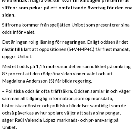
Med endast några veckor kvar till valdagen presenteras
siffror som pekar på ett omfattande övertag för den ena
sidan.
Siffrorna kommer från speljätten Unibet som presenterar sina
odds inför valet.
Det är ingen rolig läsning för regeringen. Enligt oddsen är det
nästintill klart att oppositionen (S+V+MP+C) får flest mandat,
uppger Unibet.
Med ett odds på 1,15 motsvarar det en sannolikhet på omkring
87 procent att den rödgröna sidan vinner valet och att
Magdalena Andersson (S) får bilda regering.
– Politiska odds är ofta träffsäkra. Oddsen samlar in och väger
samman all tillgänglig information, som opinionsdata,
historiska mönster och politiska händelser samtidigt som de
också påverkas av hur spelare väljer att satsa sina pengar,
säger Raúl Valencia López, marknads- och pr-ansvarig på
Unibet.