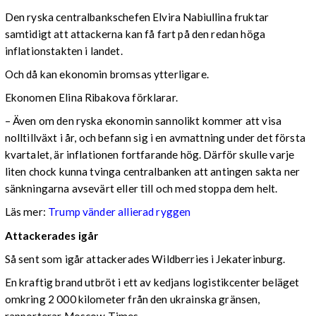
Den ryska centralbankschefen Elvira Nabiullina fruktar
samtidigt att attackerna kan få fart på den redan höga
inflationstakten i landet.
Och då kan ekonomin bromsas ytterligare.
Ekonomen Elina Ribakova förklarar.
– Även om den ryska ekonomin sannolikt kommer att visa
nolltillväxt i år, och befann sig i en avmattning under det första
kvartalet, är inflationen fortfarande hög. Därför skulle varje
liten chock kunna tvinga centralbanken att antingen sakta ner
sänkningarna avsevärt eller till och med stoppa dem helt.
Läs mer:
Trump vänder allierad ryggen
Attackerades igår
Så sent som igår attackerades Wildberries i Jekaterinburg.
En kraftig brand utbröt i ett av kedjans logistikcenter beläget
omkring 2 000 kilometer från den ukrainska gränsen,
rapporterar Moscow Times.