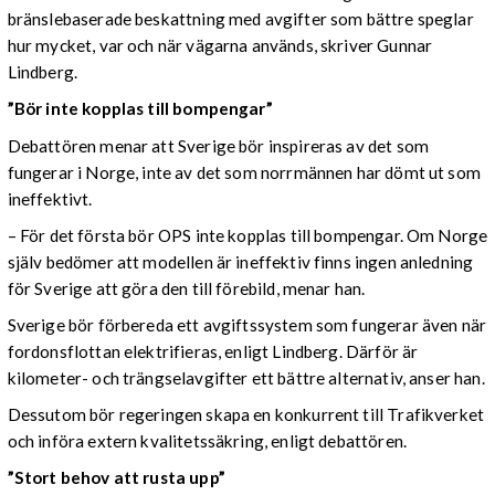
bränslebaserade beskattning med avgifter som bättre speglar
hur mycket, var och när vägarna används, skriver Gunnar
Lindberg.
”Bör inte kopplas till bompengar”
Debattören menar att Sverige bör inspireras av det som
fungerar i Norge, inte av det som norrmännen har dömt ut som
ineffektivt.
– För det första bör OPS inte kopplas till bompengar. Om Norge
själv bedömer att modellen är ineffektiv finns ingen anledning
för Sverige att göra den till förebild, menar han.
Sverige bör förbereda ett avgiftssystem som fungerar även när
fordonsflottan elektrifieras, enligt Lindberg. Därför är
kilometer- och trängselavgifter ett bättre alternativ, anser han.
Dessutom bör regeringen skapa en konkurrent till Trafikverket
och införa extern kvalitetssäkring, enligt debattören.
”Stort behov att rusta upp”