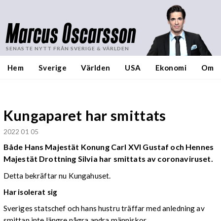
Marcus Oscarsson
SENASTE NYTT FRÅN SVERIGE & VÄRLDEN
Hem
Sverige
Världen
USA
Ekonomi
Om
Kungaparet har smittats
2022 01 05
Både Hans Majestät
Konung Carl XVI Gustaf och Hennes
Majestät Drottning Silvia har smittats av coronaviruset.
Detta bekräftar nu Kungahuset.
Har isolerat sig
Sveriges statschef och hans hustru träffar med anledning av
smittan inte längre några andra människor.