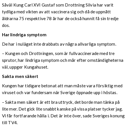
Såväl Kung Carl XVI Gustaf som Drottning Silvia har varit
tydliga med vikten av att vaccinera sig och då de uppnått
åldrarna 75 respektive 78 år har de också hunnit få sin tredje
dos.
Har lindriga symptom
De har i nuläget inte drabbats av några allvarliga symptom.
– Kungen och Drottningen, som är fullvaccinerade med tre
sprutor, har lindriga symptom och mår efter omständigheterna
väl, uppger Kungahuset.
Sakta men säkert
Kungen har tidigare betonat att man måste vara försiktig med
viruset och var fundersam när Sverige öppnade upp i höstas.
–
Sakta men säkert är ett bra uttryck, det borde man tänka på
lite mer. Det gick lite snabbt kanske på vissa platser tycker jag.
Vi får fortfarande hålla i. Det är inte över, sade Sveriges konung
till TV4.