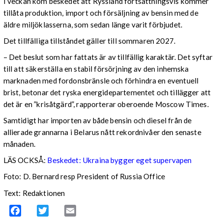
I veckan kom beskedet att Ryssland fortsättningsvis kommer
tillåta produktion, import och försäljning av bensin med de
äldre miljöklasserna, som sedan länge varit förbjudet.
Det tillfälliga tillståndet gäller till sommaren 2027.
– Det beslut som har fattats är av tillfällig karaktär. Det syftar
till att säkerställa en stabil försörjning av den inhemska
marknaden med fordonsbränsle och förhindra en eventuell
brist, betonar det ryska energidepartementet och tillägger att
det är en ”krisåtgärd”, rapporterar oberoende Moscow Times.
Samtidigt har importen av både bensin och diesel från de
allierade grannarna i Belarus nått rekordnivåer den senaste
månaden.
LÄS OCKSÅ:
Beskedet: Ukraina bygger eget supervapen
Foto: D. Bernard resp President of Russia Office
Text: Redaktionen
Facebook
Twitter
Email