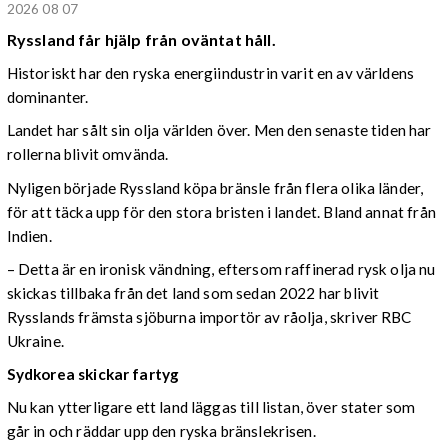
2026 08 07
Ryssland får hjälp från oväntat håll.
Historiskt har den ryska energiindustrin varit en av världens
dominanter.
Landet har sålt sin olja världen över. Men den senaste tiden har
rollerna blivit omvända.
Nyligen började Ryssland köpa bränsle från flera olika länder,
för att täcka upp för den stora bristen i landet. Bland annat från
Indien.
– Detta är en ironisk vändning, eftersom raffinerad rysk olja nu
skickas tillbaka från det land som sedan 2022 har blivit
Rysslands främsta sjöburna importör av råolja, skriver RBC
Ukraine.
Sydkorea skickar fartyg
Nu kan ytterligare ett land läggas till listan, över stater som
går in och räddar upp den ryska bränslekrisen.