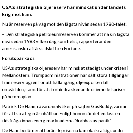
USA:s strategiska oljereserv har minskat under landets
krig mot Iran.
Nu är reserven på väg mot den lägsta nivån sedan 1980-talet.
– Den strategiska petroleumreserven kommer att nå sin lägsta
nivå sedan 1983 vilken dag som helst, rapporterar den
amerikanska affärstidskriften Fortune.
Förutspår kaos
USA:s strategiska oljereserv har minskat stadigt under krisen i
Mellanöstern. Trumpadministrationen har sålt stora tillgångar
från reservlagren för att hålla igång oljeexporten till
omvärlden, samt för att förhindra skenande drivmedelspriser
på hemmaplan.
Patrick De Haan, råvaruanalytiker på sajten GasBuddy, varnar
för att strategin är ohållbar. Enligt honom är det endast en
tidsfråga innan energimarknaderna ”drabbas av panik”.
De Haan bedömer att bränslepriserna kan öka kraftigt under