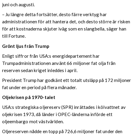
juni och augusti.
– Ju längre detta fortsätter, desto färre verktyg har
administrationen för att hantera det, och desto större är risken
för att kostnaderna skjuter iväg som en slangbella, säger han
till Fortune.
Grönt ljus från Trump
Enligt siffror från USA:s energidepartement har
Trumpadministrationen använt 66 miljoner fat olja från
reserven sedan kriget inleddes i april.
President Trump har godkänt ett totalt utsläpp på 172 miljoner
fat under en period på flera månader.
Oljekrisen på 1970-talet
USA:s strategiska oljereserv (SPR) inrättades i kölvattnet av
oljekrisen 1973, då länder i OPEC-länderna införde ett
oljeembargo mot västvärlden.
Oljereserven nådde en topp på 726,6 miljoner fat under den