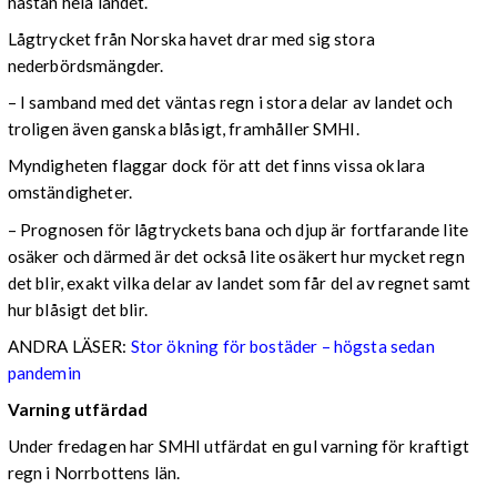
nästan hela landet.
Lågtrycket från Norska havet drar med sig stora
nederbördsmängder.
– I samband med det väntas regn i stora delar av landet och
troligen även ganska blåsigt, framhåller SMHI.
Myndigheten flaggar dock för att det finns vissa oklara
omständigheter.
– Prognosen för lågtryckets bana och djup är fortfarande lite
osäker och därmed är det också lite osäkert hur mycket regn
det blir, exakt vilka delar av landet som får del av regnet samt
hur blåsigt det blir.
ANDRA LÄSER:
Stor ökning för bostäder – högsta sedan
pandemin
Varning utfärdad
Under fredagen har SMHI utfärdat en gul varning för kraftigt
regn i Norrbottens län.