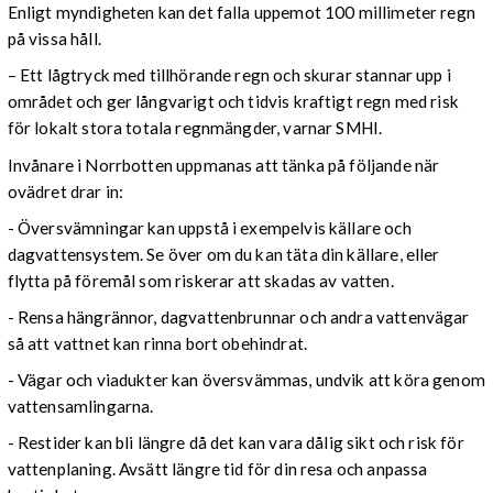
Enligt myndigheten kan det falla uppemot 100 millimeter regn
på vissa håll.
– Ett lågtryck med tillhörande regn och skurar stannar upp i
området och ger långvarigt och tidvis kraftigt regn med risk
för lokalt stora totala regnmängder, varnar SMHI.
Invånare i Norrbotten uppmanas att tänka på följande när
ovädret drar in:
- Översvämningar kan uppstå i exempelvis källare och
dagvattensystem. Se över om du kan täta din källare, eller
flytta på föremål som riskerar att skadas av vatten.
- Rensa hängrännor, dagvattenbrunnar och andra vattenvägar
så att vattnet kan rinna bort obehindrat.
- Vägar och viadukter kan översvämmas, undvik att köra genom
vattensamlingarna.
- Restider kan bli längre då det kan vara dålig sikt och risk för
vattenplaning. Avsätt längre tid för din resa och anpassa