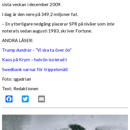
sista veckan i december 2009.
I dag är den nere på 349,2 miljoner fat.
– En ytterligare nedgång placerar SPR på nivåer som inte
noterats sedan augusti 1983, skriver Fortune.
ANDRA LÄSER:
Trump dundrar – ”Vi ska ta över ön”
Kaos på Krym – halvön isolerad t
Swedbank varnar för trippelsmäll
Foto: qgadrian
Text: Redaktionen
Facebook
Twitter
Email