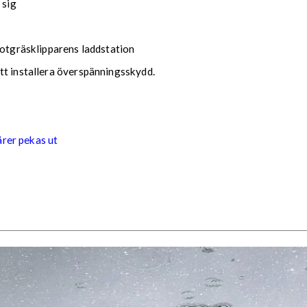
 sig
botgräsklipparens laddstation
tt installera överspänningsskydd.
rer pekas ut