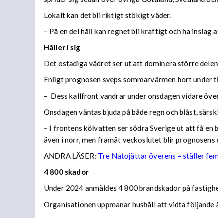
Lokalt kan det bli riktigt stökigt väder.
– På en del håll kan regnet bli kraftigt och ha inslag
Håller i sig
Det ostadiga vädret ser ut att dominera större dele
Enligt prognosen sveps sommarvärmen bort under tisd
– Dess kallfront vandrar under onsdagen vidare över
Onsdagen väntas bjuda på både regn och blåst, särski
– I frontens kölvatten ser södra Sverige ut att få e
även i norr, men framåt veckoslutet blir prognosens
ANDRA LÄSER:
Tre Natojättar överens – ställer fem 
4 800 skador
Under 2024 anmäldes 4 800 brandskador på fastigheter
Organisationen uppmanar hushåll att vidta följande 