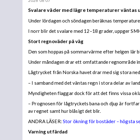
2026 08 07
Svalare väder med lägre temperaturer väntas
Under lördagen och söndagen beräknas temperaturer 
I norr blir det svalare med 12–18 grader, uppger SMH
Stort regnoväder på väg
Den som hoppas på sommarvärme efter helgen lär bl
Under måndagen drar ett omfattande regnområde in 
Lågtrycket från Norska havet drar med sig stora n
– I samband med det väntas regn i stora delar av lan
Myndigheten flaggar dock för att det finns vissa ok
– Prognosen för lågtryckets bana och djup är fortfara
av regnet samt hur blåsigt det blir.
ANDRA LÄSER:
Stor ökning för bostäder – högsta 
Varning utfärdad