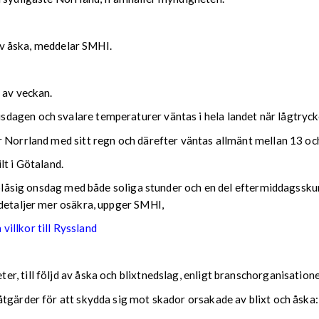
 av åska, meddelar SMHI.
n av veckan.
agen och svalare temperaturer väntas i hela landet när lågtrycke
 Norrland med sitt regn och därefter väntas allmänt mellan 13 och
lt i Götaland.
n blåsig onsdag med både soliga stunder och en del eftermiddagssk
 detaljer mer osäkra, uppger SMHI,
villkor till Ryssland
, till följd av åska och blixtnedslag, enligt branschorganisation
åtgärder för att skydda sig mot skador orsakade av blixt och åska