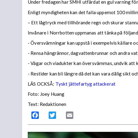
Under fredagen har SMHI utfärdat en gul varning för 
Enligt myndigheten kan det falla uppemot 100 millime
– Ett lågtryck med tillhörande regn och skurar stann
Invånare i Norrbotten uppmanas att tänka på följa
- Översvämningar kan uppstå i exempelvis källare och
- Rensa hängrännor, dagvattenbrunnar och andra vatt
- Vägar och viadukter kan översvämmas, undvik att
- Restider kan bli längre då det kan vara dålig sikt o
LÄS OCKSÅ:
Tyskt jättefartyg attackerat
Foto: Joey Huang
Text: Redaktionen
Facebook
Twitter
Email