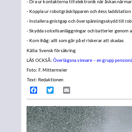
- Dra ur kontakterna till elektronik när åskan närmar
- Koppla ur robotgräsklipparen och dess laddstation
- Installera gnistgap och överspänningsskydd till ro
- Skydda solcellsanläggningar och batterier genom a
- Kom ihåg: allt som går på el riskerar att skadas
Källa: Svensk försäkring
LÄS OCKSÅ:
Överlägsna vinnare – en grupp pensionä
Foto: F. Mittermeier
Text: Redaktionen
Facebook
Twitter
Email