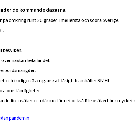
 under de kommande dagarna.
på omkring runt 20 grader i mellersta och södra Sverige.
I.
i besviken.
över nästan hela landet.
ederbördsmängder.
det och troligen även ganska blåsigt, framhåller SMHI.
lara omständigheter.
nde lite osäker och därmed är det också lite osäkert hur mycket reg
sedan pandemin