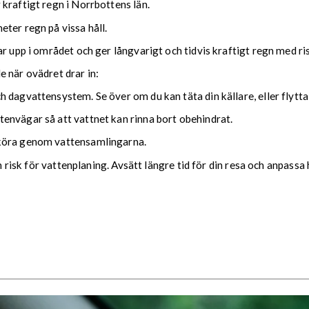
kraftigt regn i Norrbottens län.
ter regn på vissa håll.
ar upp i området och ger långvarigt och tidvis kraftigt regn med r
nde när ovädret drar in:
 dagvattensystem. Se över om du kan täta din källare, eller flytta
envägar så att vattnet kan rinna bort obehindrat.
 köra genom vattensamlingarna.
ch risk för vattenplaning. Avsätt längre tid för din resa och anpassa