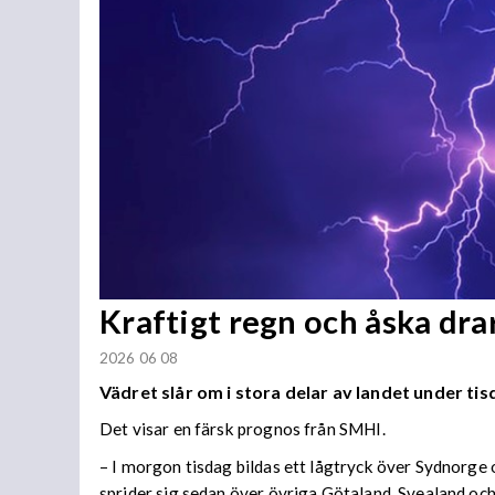
Kraftigt regn och åska dra
2026 06 08
Vädret slår om i stora delar av landet under tis
Det visar en färsk prognos från SMHI.
– I morgon tisdag bildas ett lågtryck över Sydnorge 
sprider sig sedan över övriga Götaland, Svealand oc