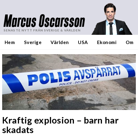
Marcus Oscarsson
SENASTE NYTT FRÅN SVERIGE & VÄRLDEN
Hem
Sverige
Världen
USA
Ekonomi
Om
Kraftig explosion – barn har
skadats