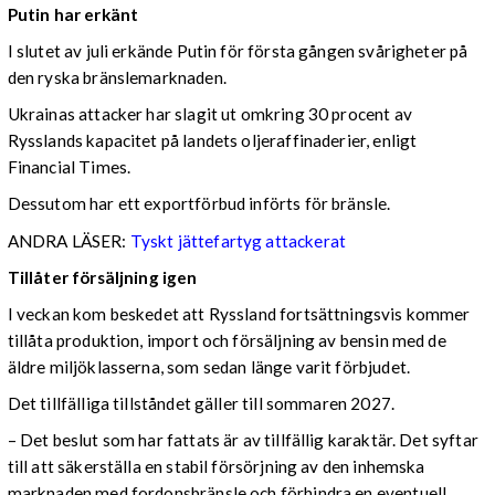
Putin har erkänt
I slutet av juli erkände Putin för första gången svårigheter på
den ryska bränslemarknaden.
Ukrainas attacker har slagit ut omkring 30 procent av
Rysslands kapacitet på landets oljeraffinaderier, enligt
Financial Times.
Dessutom har ett exportförbud införts för bränsle.
ANDRA LÄSER:
Tyskt jättefartyg attackerat
Tillåter försäljning igen
I veckan kom beskedet att Ryssland fortsättningsvis kommer
tillåta produktion, import och försäljning av bensin med de
äldre miljöklasserna, som sedan länge varit förbjudet.
Det tillfälliga tillståndet gäller till sommaren 2027.
– Det beslut som har fattats är av tillfällig karaktär. Det syftar
till att säkerställa en stabil försörjning av den inhemska
marknaden med fordonsbränsle och förhindra en eventuell