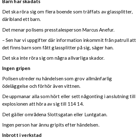
Barn har skadats
Det ska röra sig om flera boende som träffats av glassplitter,
däribland ett barn.
Det menar polisens presstalesperson Marcus Anefur.
– Sen har vi uppgifter där information inkommit från patrull att
det finns barn som fått glassplitter på sig, säger han.
Det ska inte röra sig om några allvarliga skador.
Ingen gripen
Polisen utreder nu händelsen som grov allmänfarlig
ödeläggelse och förhör även vittnen.
De uppmanar alla som hört eller sett någonting i anslutning till
explosionen att höra av sig till 114 14.
Det gäller områdena Slottsgatan eller Luntgatan.
Ingen person har ännu gripits efter händelsen.
Inbrott i verkstad