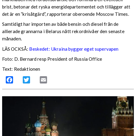
brist, betonar det ryska energidepartementet och tillägger att
det är en ”krisåtgärd”, rapporterar oberoende Moscow Times.
Samtidigt har importen av både bensin och diesel från de
allierade grannarna i Belarus nått rekordnivåer den senaste
månaden.
LÄS OCKSÅ:
Beskedet: Ukraina bygger eget supervapen
Foto: D. Bernard resp President of Russia Office
Text: Redaktionen
Facebook
Twitter
Email