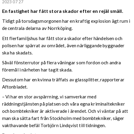
2023 07 27
En fastighet har fått stora skador efter en rejäl smäll.
Tidigt på torsdagsmorgonen har en kraftig explosion ägt rum i
de centrala delarna av Norrköping.
Ett flerfamiljshus har fått stora skador efter händelsen och
polisen har spärrat av området, även närliggande byggnader
ska ha skadats.
Såväl fönsterrutor på flera våningar som fordon och andra
föremål i närheten har tagit skada.
Dessutom har en kvinna träffats av glassplitter, rapporterar
Aftonbladet.
– Vi har en stor avspärrning, vi samverkar med
räddningstjänsten på platsen och våra egna kriminaltekniker
och bombtekniker är aktiverade i ärendet. Och vi väntar på att
man ska sätta fart från Stockholm med bombtekniker, säger
vakthavande befäl Torbjörn Lindqvist till tidningen.