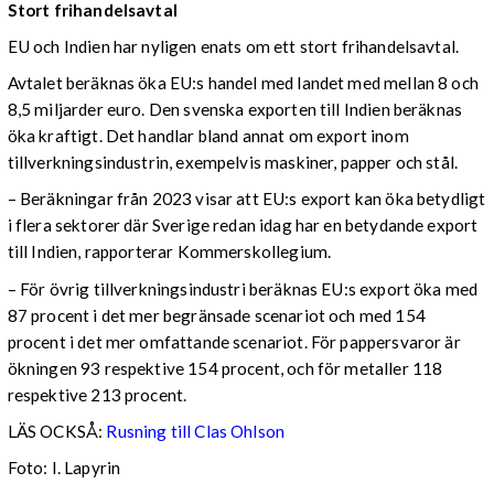
Stort frihandelsavtal
EU och Indien har nyligen enats om ett stort frihandelsavtal.
Avtalet beräknas öka EU:s handel med landet med mellan 8 och
8,5 miljarder euro. Den svenska exporten till Indien beräknas
öka kraftigt. Det handlar bland annat om export inom
tillverkningsindustrin, exempelvis maskiner, papper och stål.
– Beräkningar från 2023 visar att EU:s export kan öka betydligt
i flera sektorer där Sverige redan idag har en betydande export
till Indien, rapporterar Kommerskollegium.
– För övrig tillverkningsindustri beräknas EU:s export öka med
87 procent i det mer begränsade scenariot och med 154
procent i det mer omfattande scenariot. För pappersvaror är
ökningen 93 respektive 154 procent, och för metaller 118
respektive 213 procent.
LÄS OCKSÅ:
Rusning till Clas Ohlson
Foto: I. Lapyrin