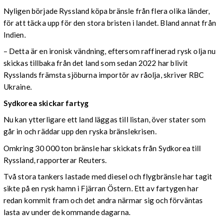
Nyligen började Ryssland köpa bränsle från flera olika länder,
för att täcka upp för den stora bristen i landet. Bland annat från
Indien.
– Detta är en ironisk vändning, eftersom raffinerad rysk olja nu
skickas tillbaka från det land som sedan 2022 har blivit
Rysslands främsta sjöburna importör av råolja, skriver RBC
Ukraine.
Sydkorea skickar fartyg
Nu kan ytterligare ett land läggas till listan, över stater som
går in och räddar upp den ryska bränslekrisen.
Omkring 30 000 ton bränsle har skickats från Sydkorea till
Ryssland, rapporterar Reuters.
Två stora tankers lastade med diesel och flygbränsle har tagit
sikte på en rysk hamn i Fjärran Östern. Ett av fartygen har
redan kommit fram och det andra närmar sig och förväntas
lasta av under de kommande dagarna.