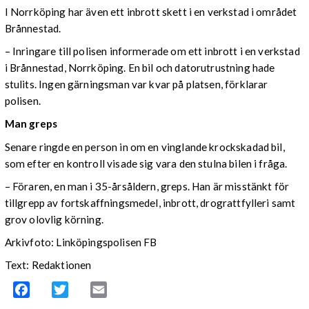
I Norrköping har även ett inbrott skett i en verkstad i området
Brånnestad.
– Inringare till polisen informerade om ett inbrott i en verkstad
i Brånnestad, Norrköping. En bil och datorutrustning hade
stulits. Ingen gärningsman var kvar på platsen, förklarar
polisen.
Man greps
Senare ringde en person in om en vinglande krockskadad bil,
som efter en kontroll visade sig vara den stulna bilen i fråga.
– Föraren, en man i 35-årsåldern, greps. Han är misstänkt för
tillgrepp av fortskaffningsmedel, inbrott, drograttfylleri samt
grov olovlig körning.
Arkivfoto: Linköpingspolisen FB
Text: Redaktionen
Facebook
Twitter
Email