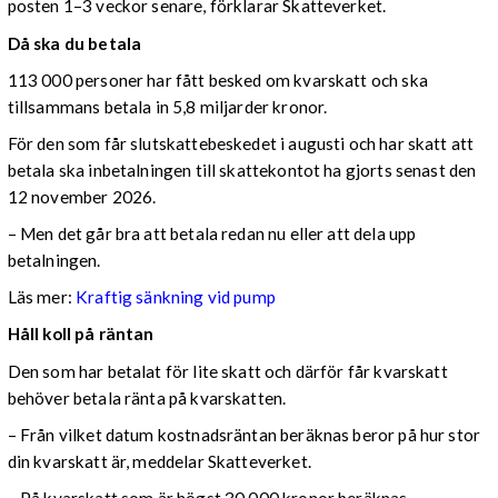
posten 1–3 veckor senare, förklarar Skatteverket.
Då ska du betala
113 000 personer har fått besked om kvarskatt och ska
tillsammans betala in 5,8 miljarder kronor.
För den som får slutskattebeskedet i augusti och har skatt att
betala ska inbetalningen till skattekontot ha gjorts senast den
12 november 2026.
– Men det går bra att betala redan nu eller att dela upp
betalningen.
Läs mer:
Kraftig sänkning vid pump
Håll koll på räntan
Den som har betalat för lite skatt och därför får kvarskatt
behöver betala ränta på kvarskatten.
– Från vilket datum kostnadsräntan beräknas beror på hur stor
din kvarskatt är, meddelar Skatteverket.
– På kvarskatt som är högst 30 000 kronor beräknas