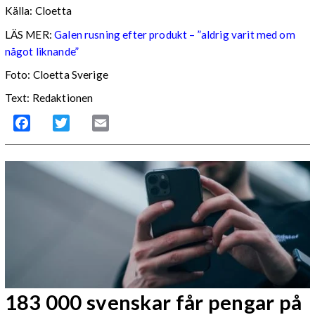
Källa: Cloetta
LÄS MER:
Galen rusning efter produkt – ”aldrig varit med om
något liknande”
Foto: Cloetta Sverige
Text: Redaktionen
Facebook
Twitter
Email
183 000 svenskar får pengar på