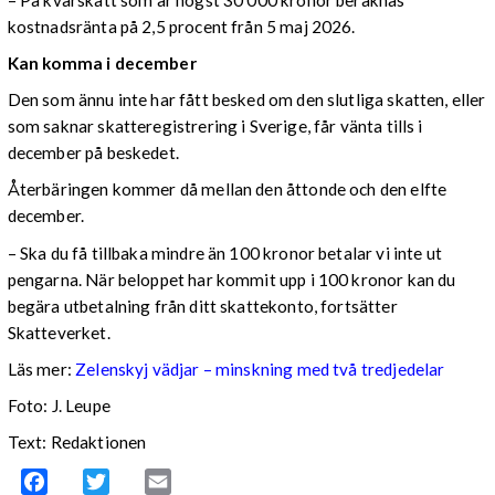
kostnadsränta på 2,5 procent från 5 maj 2026.
Kan komma i december
Den som ännu inte har fått besked om den slutliga skatten, eller
som saknar skatteregistrering i Sverige, får vänta tills i
december på beskedet.
Återbäringen kommer då mellan den åttonde och den elfte
december.
– Ska du få tillbaka mindre än 100 kronor betalar vi inte ut
pengarna. När beloppet har kommit upp i 100 kronor kan du
begära utbetalning från ditt skattekonto, fortsätter
Skatteverket.
Läs mer:
Zelenskyj vädjar – minskning med två tredjedelar
Foto:
J. Leupe
Text: Redaktionen
Facebook
Twitter
Email