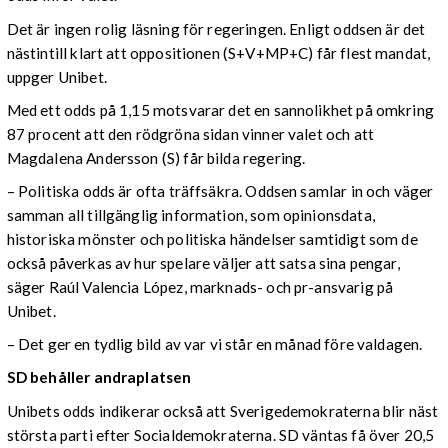
Det är ingen rolig läsning för regeringen. Enligt oddsen är det
nästintill klart att oppositionen (S+V+MP+C) får flest mandat,
uppger Unibet.
Med ett odds på 1,15 motsvarar det en sannolikhet på omkring
87 procent att den rödgröna sidan vinner valet och att
Magdalena Andersson (S) får bilda regering.
– Politiska odds är ofta träffsäkra. Oddsen samlar in och väger
samman all tillgänglig information, som opinionsdata,
historiska mönster och politiska händelser samtidigt som de
också påverkas av hur spelare väljer att satsa sina pengar,
säger Raúl Valencia López, marknads- och pr-ansvarig på
Unibet.
– Det ger en tydlig bild av var vi står en månad före valdagen.
SD behåller andraplatsen
Unibets odds indikerar också att Sverigedemokraterna blir näst
största parti efter Socialdemokraterna. SD väntas få över 20,5