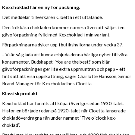
Kexchoklad får en ny förpackning.
Det meddelar tillverkaren Cloetta i ett uttalande.
Den folkkära chokladen kommer numera även att säljas i en
gåvoförpackning fylld med Kexchoklad i minivariant.
Förpackningarna dyker upp i butikshyllorna under vecka 37.
– Vi är så glada att kunna erbjuda denna härliga nyhet till våra
konsumenter. Budskapet ‘’You are the best!’ som klär
gåvoförpackningen ger lite extra uppmuntran och pepp – ett
fint sätt att visa uppskattning
,
säger Charlotte Hansson, Senior
Brand Manager för Kexchoklad hos Cloetta.
Klassisk produkt
Kexchoklad har funnits att köpa i Sverige sedan 1930-talet.
Historien började redan på 1920-talet när Cloetta lanserade
chokladöverdragna rån under namnet ”Five o´clock kex-
choklad”.