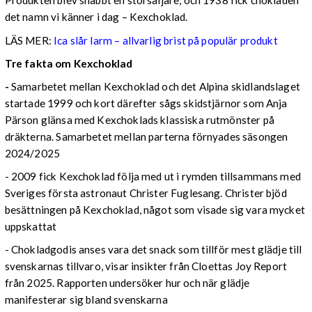
Produkten blev snabbt en storsäljare, och 1938 fick chokladen
det namn vi känner i dag – Kexchoklad.
LÄS MER:
Ica slår larm – allvarlig brist på populär produkt
Tre fakta om Kexchoklad
-
Samarbetet mellan Kexchoklad och det Alpina skidlandslaget
startade 1999 och kort därefter sågs skidstjärnor som Anja
Pärson glänsa med Kexchoklads klassiska rutmönster på
dräkterna. Samarbetet mellan parterna förnyades säsongen
2024/2025
- 2009 fick Kexchoklad följa med ut i rymden tillsammans med
Sveriges första astronaut Christer Fuglesang. Christer bjöd
besättningen på Kexchoklad, något som visade sig vara mycket
uppskattat
- Chokladgodis anses vara det snack som tillför mest glädje till
svenskarnas tillvaro, visar insikter från Cloettas Joy Report
från 2025. Rapporten undersöker hur och när glädje
manifesterar sig bland svenskarna