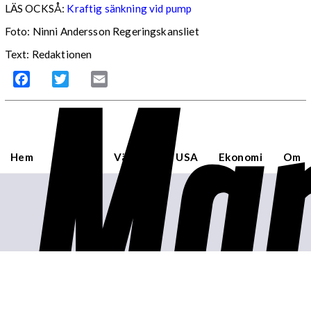
LÄS OCKSÅ:
Kraftig sänkning vid pump
Foto: Ninni Andersson Regeringskansliet
Mar
Text: Redaktionen
Facebook
Twitter
Email
Hem
Sverige
Världen
USA
Ekonomi
Om