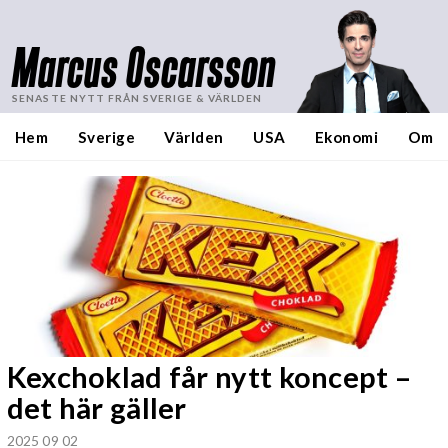
Marcus Oscarsson
SENASTE NYTT FRÅN SVERIGE & VÄRLDEN
Hem
Sverige
Världen
USA
Ekonomi
Om
Kexchoklad får nytt koncept –
det här gäller
2025 09 02