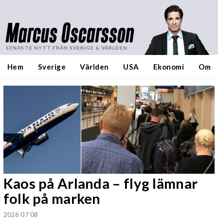
Marcus Oscarsson
SENASTE NYTT FRÅN SVERIGE & VÄRLDEN
Hem
Sverige
Världen
USA
Ekonomi
Om
Kaos på Arlanda – flyg lämnar
folk på marken
2026 07 08