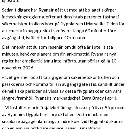
uppstod.
Sedan tidigare har Ryanair gått ut med att bolaget skärper
incheckningsreglerna, efter att dussintals personer fastnat i
säkerhetskontrollens köer på flygplatsen i Marseille.
Tiden för
att checka in bagage ska framöver stänga 60 minuter före
avgångstid, istället för tidigare 40 minuter.
Det innebär att du som resenär, om du ofta är i ute i sista
minuten, behöver planera om din ankomsttid.
Ryanairs nya
regler har emellertid ännu inte införts, utan börjar gälla 10
november 2026.
– Det ger mer tid att ta sig igenom säkerhetskontrollen och
passköerna och komma till sin avgångsgate i tid, särskilt under
de hektiska perioder då vissa av dessa flygplatsköer kan vara
längre, framhöll Ryanairs marknadschef Dara Brady i april.
– Vi installerar också självbetjäningskiosker på över 95 procent
av Ryanairs flygplatser före oktober. Detta innebär en
snabbare bagageinlämning, mindre köer vid flygplatsdiskarna
och en ännu punktligare service, säger Dara Brady.