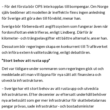
– För det första bör OPS inte kopplas till bompengar. Om Norge
själv bedömer att modellen är ineffektiv finns ingen anledning
för Sverige att göra den till förebild, menar han.
Sverige bör förbereda ett avgiftssystem som fungerar även när
fordonsflottan elektrifieras, enligt Lindberg. Därför är
kilometer- och trängselavgifter ett bättre alternativ, anser han.
Dessutom bör regeringen skapa en konkurrent till Trafikverket
och införa extern kvalitetssäkring, enligt debattören.
”Stort behov att rusta upp”
Det var tidigare under sommaren som regeringen gick ut och
meddelade att man vill öppna för nya sätt att finansiera och
utveckla infrastrukturen.
– Sverige har ett stort behov av att rusta upp och utveckla
infrastrukturen. Efter decennier av eftersatt underhåll behöver
nya arbetssätt som ger mer infrastruktur för skattebetalarnas
pengar prövas, sade infrastruktur- och bostadsminister