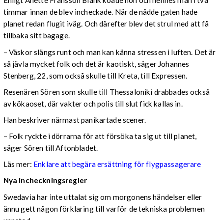
Enligt Anette Fransson Blank köade hon och hennes man i två
timmar innan de blev incheckade. När de nådde gaten hade
planet redan flugit iväg. Och därefter blev det strul med att få
tillbaka sitt bagage.
– Väskor slängs runt och man kan känna stressen i luften. Det är
så jävla mycket folk och det är kaotiskt, säger Johannes
Stenberg, 22, som också skulle till Kreta, till Expressen.
Resenären Sören som skulle till Thessaloniki drabbades också
av kökaoset, där vakter och polis till slut fick kallas in.
Han beskriver närmast panikartade scener.
– Folk ryckte i dörrarna för att försöka ta sig ut till planet,
säger Sören till Aftonbladet.
Läs mer:
Enklare att begära ersättning för flygpassagerare
Nya incheckningsregler
Swedavia har inte uttalat sig om morgonens händelser eller
ännu gett någon förklaring till varför de tekniska problemen