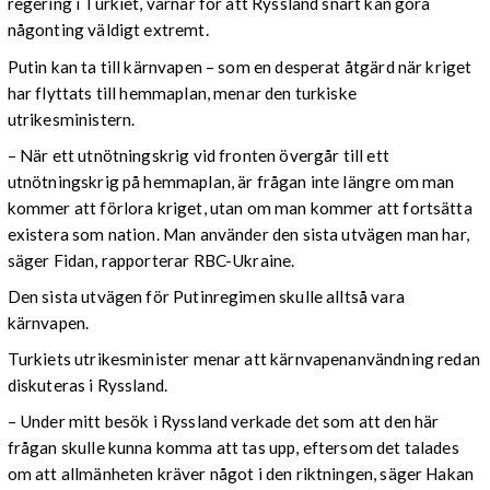
regering i Turkiet, varnar för att Ryssland snart kan göra
någonting väldigt extremt.
Putin kan ta till kärnvapen – som en desperat åtgärd när kriget
har flyttats till hemmaplan, menar den turkiske
utrikesministern.
– När ett utnötningskrig vid fronten övergår till ett
utnötningskrig på hemmaplan, är frågan inte längre om man
kommer att förlora kriget, utan om man kommer att fortsätta
existera som nation. Man använder den sista utvägen man har,
säger Fidan, rapporterar RBC-Ukraine.
Den sista utvägen för Putinregimen skulle alltså vara
kärnvapen.
Turkiets utrikesminister menar att kärnvapenanvändning redan
diskuteras i Ryssland.
– Under mitt besök i Ryssland verkade det som att den här
frågan skulle kunna komma att tas upp, eftersom det talades
om att allmänheten kräver något i den riktningen, säger Hakan