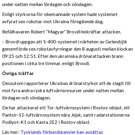
under natten mellan lördagen och söndagen.
Enligt styrkorna för obemannade system hade systemet
avfyrat sex robotar mot Ukraina föregående dag.
Befälhavaren Robert “Magyar” Brovdi bekräftar attacken.
– Brovdi uppgav att S-400-systemet i närheten av Gelendzjik
genomförde sex robotavfyrningar den 8 augusti mellan klockan
09:25 och 12:51. Efter den ukrainska drönarattacken brann
positionen i cirka tre timmar, enligt Brovdi.
Övriga träffar
Dessutom rapporterar Ukrainas drönarstyrkor att de slagit till
mot fyra andra ryska luftvärnsresurser under natten mellan
lördagen och söndagen.
De har attackerat ett Tor-luftvärnssystem i Rostov oblast, ett
Pantsir-S1-luftvärnssystem nära Jejsk, samt radarstationerna
Podlyot-K1 och Kasta 2E2 i Rostov oblast.
Läs mer:
Tysklands förbundskansler kan avsättas