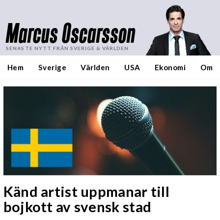
Marcus Oscarsson
SENASTE NYTT FRÅN SVERIGE & VÄRLDEN
Hem
Sverige
Världen
USA
Ekonomi
Om
Känd artist uppmanar till
bojkott av svensk stad