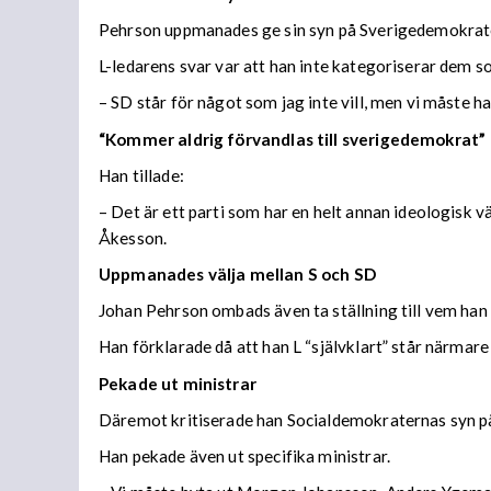
Pehrson uppmanades ge sin syn på Sverigedemokrat
L-ledarens svar var att han inte kategoriserar dem s
– SD står för något som jag inte vill, men vi måste h
“Kommer aldrig förvandlas till sverigedemokrat”
Han tillade:
– Det är ett parti som har en helt annan ideologisk v
Åkesson.
Uppmanades välja mellan S och SD
Johan Pehrson ombads även ta ställning till vem ha
Han förklarade då att han L “självklart” står närmar
Pekade ut ministrar
Däremot kritiserade han Socialdemokraternas syn på 
Han pekade även ut specifika ministrar.