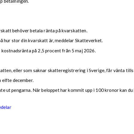
upp betalningen.
arskatt behöver betala ränta på kvarskatten.
 hur stor din kvarskatt är, meddelar Skatteverket.
 kostnadsränta på 2,5 procent från 5 maj 2026.
tten, eller som saknar skatteregistrering i Sverige, får vänta till
 elfte december.
 inte ut pengarna. När beloppet har kommit upp i 100 kronor kan du 
edelar