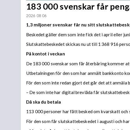
183 000 svenskar får penga
2026 08 06
1,3 miljoner svenskar får nu sitt slutskattebesk
Beskedet gäller dem som inte fick det i april eller juni
Slutskattebeskedet skickas nu ut till 1 368 916 per
På kontot i veckan
De 183 000 svenskar som får återbäring kommer att f
Utbetalningen för den som har anmält bankkonto ko
För den som inte redan gjort det går det att anmäla 
– De som inte har digital brevlåda får slutskattebes
Då ska du betala
113 000 personer har fått besked om kvarskatt och s
För den som får slutskattebeskedet i augusti och har