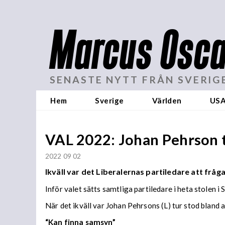
Marcus Osca
SENASTE NYTT FRÅN SVERIG
Hem
Sverige
Världen
US
VAL 2022: Johan Pehrson t
2022 09 02
Ikväll var det Liberalernas partiledare att frågas
Inför valet sätts samtliga partiledare i heta stolen i
När det ikväll var Johan Pehrsons (L) tur stod bland
“Kan finna samsyn”