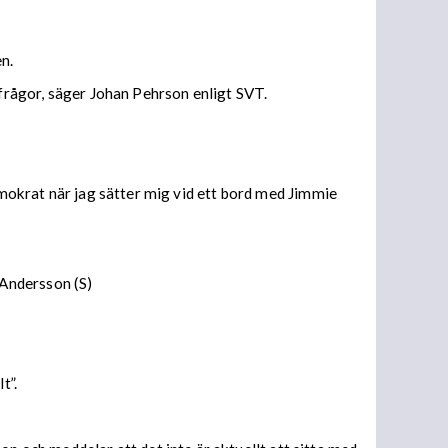
n.
kfrågor, säger Johan Pehrson enligt SVT.
demokrat när jag sätter mig vid ett bord med Jimmie
 Andersson (S)
t”.