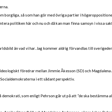
erna.
om borgliga, så som han gör med övriga partier i högeroppositione
antera politiken här och nu och då kan man finna samsyn i vissa sa
ärldsbild än vad vi har. Jag kommer aldrig förvandlas till sverige
n ideologiskt föredrar mellan Jimmie Åkesson (SD) och Magdalena
e Socialdemokraterna i ett sådant perspektiv.
demokrati, som enligt Pehrson går ut på att “de ska bestämma all