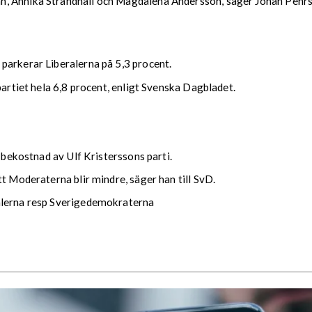
 Annika Strandhäll och Magdalena Andersson, säger Johan Pehrson 
parkerar Liberalerna på 5,3 procent.
partiet hela 6,8 procent, enligt Svenska Dagbladet.
å bekostnad av Ulf Kristerssons parti.
t Moderaterna blir mindre, säger han till SvD.
alerna resp Sverigedemokraterna