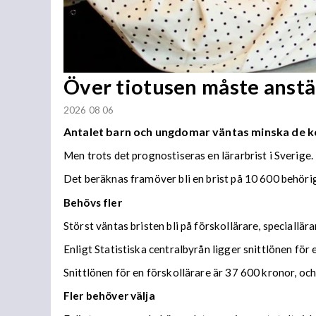
Över tiotusen måste anstäl
2026 08 06
Antalet barn och ungdomar väntas minska de 
Men trots det prognostiseras en lärarbrist i Sverige.
Det beräknas framöver bli en brist på 10 600 behöriga
Behövs fler
Störst väntas bristen bli på förskollärare, speciallär
Enligt Statistiska centralbyrån ligger snittlönen för
Snittlönen för en förskollärare är 37 600 kronor, och
Fler behöver välja