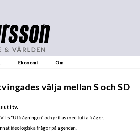
rsson
E & VÄRLDEN
A
Ekonomi
Om
vingades välja mellan S och SD
 ut i tv.
 SVT:s “Utfrågningen” och grillas med tuffa frågor.
 annat ideologiska frågor på agendan.