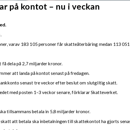
r på kontot – nu i veckan
ed.
.
soner, varav 183 105 personer får skatteåterbäring medan 113 051 
å dela på 2,7 miljarder kronor.
mmer att landa på kontot senast på fredagen.
bankkonto senast tre veckor efter beslut om slutgiltig skatt.
kedet med posten 1–3 veckor senare, förklarar Skatteverket.
ka tillsammans betala in 5,8 miljarder kronor.
 skatt att betala ska inbetalningen till skattekontot ha gjorts se