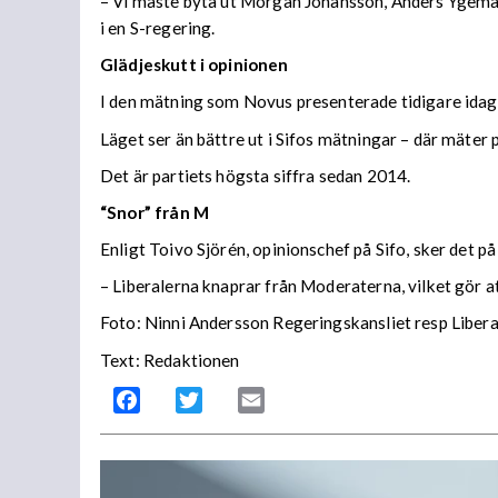
– Vi måste byta ut Morgan Johansson, Anders Ygeman,
i en S-regering.
Glädjeskutt i opinionen
I den mätning som Novus presenterade tidigare idag 
Läget ser än bättre ut i Sifos mätningar – där mäter 
Det är partiets högsta siffra sedan 2014.
“Snor” från M
Enligt Toivo Sjörén, opinionschef på Sifo, sker det p
– Liberalerna knaprar från Moderaterna, vilket gör at
Foto: Ninni Andersson Regeringskansliet resp Liber
Text: Redaktionen
Facebook
Twitter
Email