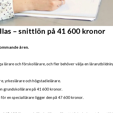
las – snittlön på 41 600 kronor
kommande åren.
 lärare och förskollärare, och fler behöver välja en lärarutbildni
are, yrkeslärare och högstadielärare.
 en grundskollärare på 41 600 kronor.
 för en speciallärare ligger den på 47 600 kronor.