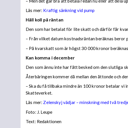
– Men det går bra att betala redan nu eller att dela 
Läs mer:
Kraftig sänkning vid pump
Håll koll på räntan
Den som har betalat för lite skatt och därför får kv
– Från vilket datum kostnadsräntan beräknas beror på
– På kvarskatt som är högst 30 000 kronor beräknas
Kan komma i december
Den som ännu inte har fått besked om den slutliga ska
Återbäringen kommer då mellan den åttonde och den
– Ska du få tillbaka mindre än 100 kronor betalar vi
Skatteverket.
Läs mer:
Zelenskyj vädjar – minskning med två tredj
Foto:
J. Leupe
Text: Redaktionen