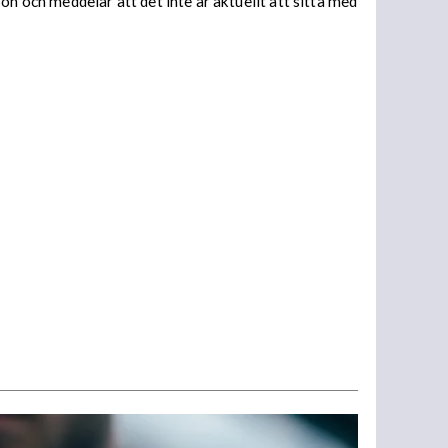
och meddelar att det inte är aktuellt att sitta med