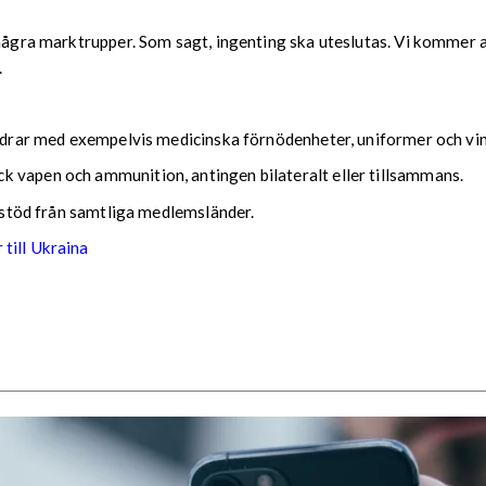
ågra marktrupper. Som sagt, ingenting ska uteslutas. Vi kommer att 
.
 bidrar med exempelvis medicinska förnödenheter, uniformer och vi
 vapen och ammunition, antingen bilateralt eller tillsammans.
t stöd från samtliga medlemsländer.
till Ukraina