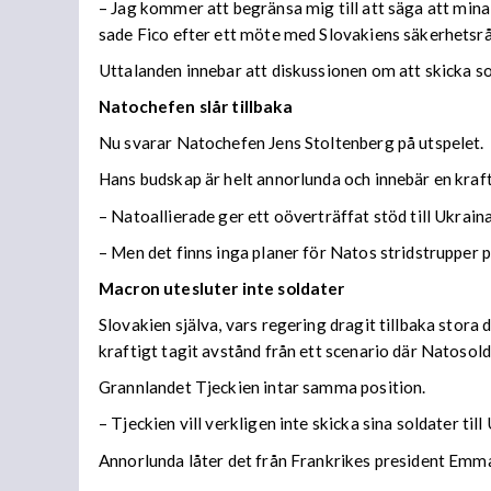
–
Jag kommer att begränsa mig till att säga att mina
sade Fico efter ett möte med Slovakiens säkerhetsrå
Uttalanden innebar att diskussionen om att skicka sol
Natochefen slår tillbaka
Nu svarar Natochefen Jens Stoltenberg på utspelet.
Hans budskap är helt annorlunda och innebär en kraft
– Natoallierade ger ett oöverträffat stöd till Ukrain
– Men det finns inga planer för Natos stridstrupper 
Macron utesluter inte soldater
Slovakien själva, vars regering dragit tillbaka stora 
kraftigt tagit avstånd från ett scenario där Natosolda
Grannlandet Tjeckien intar samma position.
– Tjeckien vill verkligen inte skicka sina soldater til
Annorlunda låter det från Frankrikes president Emma