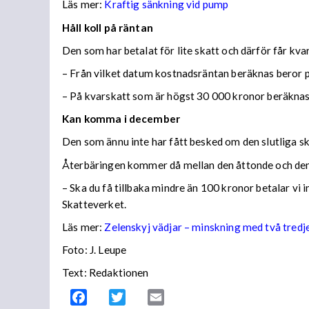
Läs mer:
Kraftig sänkning vid pump
Håll koll på räntan
Den som har betalat för lite skatt och därför får kv
– Från vilket datum kostnadsräntan beräknas beror på
– På kvarskatt som är högst 30 000 kronor beräknas
Kan komma i december
Den som ännu inte har fått besked om den slutliga ska
Återbäringen kommer då mellan den åttonde och den
– Ska du få tillbaka mindre än 100 kronor betalar vi
Skatteverket.
Läs mer:
Zelenskyj vädjar – minskning med två tredj
Foto:
J. Leupe
Text: Redaktionen
Facebook
Twitter
Email