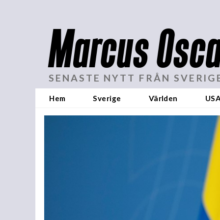
Marcus Osca
SENASTE NYTT FRÅN SVERIG
Hem
Sverige
Världen
US