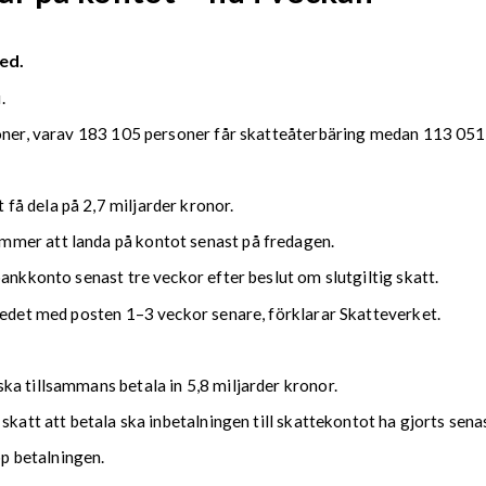
ed.
.
soner, varav 183 105 personer får skatteåterbäring medan 113 051 
å dela på 2,7 miljarder kronor.
mmer att landa på kontot senast på fredagen.
bankkonto senast tre veckor efter beslut om slutgiltig skatt.
kedet med posten 1–3 veckor senare, förklarar Skatteverket.
ka tillsammans betala in 5,8 miljarder kronor.
 skatt att betala ska inbetalningen till skattekontot ha gjorts se
upp betalningen.