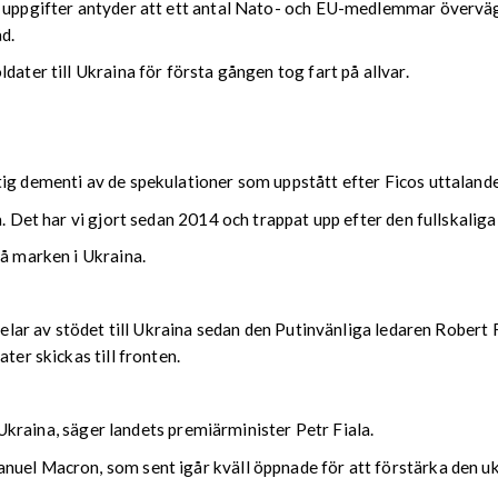
 uppgifter antyder att ett antal Nato- och EU-medlemmar överväger 
d.
dater till Ukraina för första gången tog fart på allvar.
ig dementi av de spekulationer som uppstått efter Ficos uttalande
a. Det har vi gjort sedan 2014 och trappat upp efter den fullskaliga
på marken i Ukraina.
delar av stödet till Ukraina sedan den Putinvänliga ledaren Robert F
ter skickas till fronten.
l Ukraina, säger landets premiärminister Petr Fiala.
nuel Macron, som sent igår kväll öppnade för att förstärka den uk