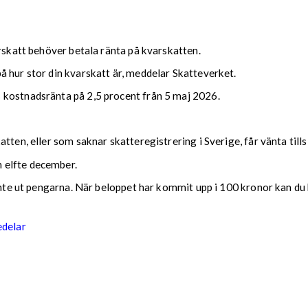
arskatt behöver betala ränta på kvarskatten.
 hur stor din kvarskatt är, meddelar Skatteverket.
 kostnadsränta på 2,5 procent från 5 maj 2026.
tten, eller som saknar skatteregistrering i Sverige, får vänta till
 elfte december.
 inte ut pengarna. När beloppet har kommit upp i 100 kronor kan du 
edelar