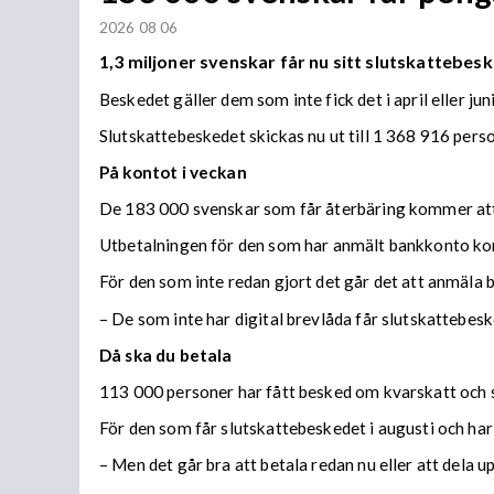
2026 08 06
1,3 miljoner svenskar får nu sitt slutskattebesk
Beskedet gäller dem som inte fick det i april eller juni
Slutskattebeskedet skickas nu ut till 1 368 916 per
På kontot i veckan
De 183 000 svenskar som får återbäring kommer att f
Utbetalningen för den som har anmält bankkonto ko
För den som inte redan gjort det går det att anmäla 
– De som inte har digital brevlåda får slutskattebes
Då ska du betala
113 000 personer har fått besked om kvarskatt och s
För den som får slutskattebeskedet i augusti och har
– Men det går bra att betala redan nu eller att dela 