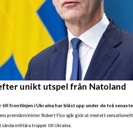
efter unikt utspel från Natoland
ll frontlinjen i Ukraina har blåst upp under de två senast
ens premiärminister Robert Fico igår gick ut med ett sensationell
sända militära trupper till Ukraina.