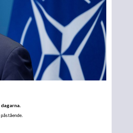
e dagarna.
t påstående.