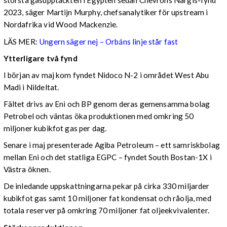
största gasupptäckten i Egypten sedan Chevrons Nargis-fynd
2023, säger Martijn Murphy, chefsanalytiker för upstream i
Nordafrika vid Wood Mackenzie.
LÄS MER:
Ungern säger nej – Orbáns linje står fast
Ytterligare två fynd
I början av maj kom fyndet Nidoco N-2 i området West Abu
Madi i Nildeltat.
Fältet drivs av Eni och BP genom deras gemensamma bolag
Petrobel och väntas öka produktionen med omkring 50
miljoner kubikfot gas per dag.
Senare i maj presenterade Agiba Petroleum – ett samriskbolag
mellan Eni och det statliga EGPC – fyndet South Bostan-1X i
Västra öknen.
De inledande uppskattningarna pekar på cirka 330 miljarder
kubikfot gas samt 10 miljoner fat kondensat och råolja, med
totala reserver på omkring 70 miljoner fat oljeekvivalenter.