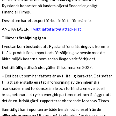
Rysslands kapacitet på landets oljeraffinaderier, enligt
Financial Times.
Dessutom har ett exportförbud införts för bränsle.
ANDRA LÄSER:
Tyskt jättefartyg attackerat
Tillåter försäljning igen
I veckan kom beskedet att Ryssland fortsättningsvis kommer
tillåta produktion, import och försäljning av bensin med de
äldre miljöklasserna, som sedan länge varit förbjudet.
Det tillfälliga tillståndet gäller till sommaren 2027.
– Det beslut som har fattats är av tillfällig karaktär. Det syftar
till att säkerställa en stabil försörjning av den inhemska
marknaden med fordonsbränsle och förhindra en eventuell
brist, betonar det ryska energidepartementet och tillägger att
det är en ”krisåtgärd”, rapporterar oberoende Moscow Times.
Samtidigt har importen av både bensin och diesel från de
allierade grannarna i Belarus nått rekordnivåer den senaste