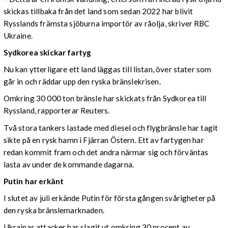
skickas tillbaka från det land som sedan 2022 har blivit
Rysslands främsta sjöburna importör av råolja, skriver RBC
Ukraine.
Sydkorea skickar fartyg
Nu kan ytterligare ett land läggas till listan, över stater som
går in och räddar upp den ryska bränslekrisen.
Omkring 30 000 ton bränsle har skickats från Sydkorea till
Ryssland, rapporterar Reuters.
Två stora tankers lastade med diesel och flygbränsle har tagit
sikte på en rysk hamn i Fjärran Östern. Ett av fartygen har
redan kommit fram och det andra närmar sig och förväntas
lasta av under de kommande dagarna.
Putin har erkänt
I slutet av juli erkände Putin för första gången svårigheter på
den ryska bränslemarknaden.
Ukrainas attacker har slagit ut omkring 30 procent av