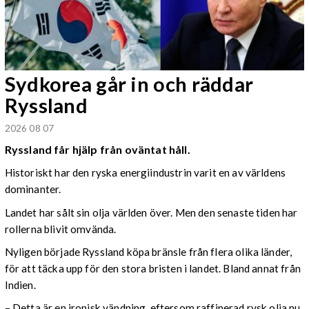
Sydkorea går in och räddar
Ryssland
2026 08 07
Ryssland får hjälp från oväntat håll.
Historiskt har den ryska energiindustrin varit en av världens
dominanter.
Landet har sålt sin olja världen över. Men den senaste tiden har
rollerna blivit omvända.
Nyligen började Ryssland köpa bränsle från flera olika länder,
för att täcka upp för den stora bristen i landet. Bland annat från
Indien.
– Detta är en ironisk vändning, eftersom raffinerad rysk olja nu