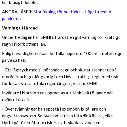
hur blåsigt det blir.
ANDRA LÄSER:
Stor ökning för bostäder – högsta sedan
pandemin
Varning utfärdad
Under fredagen har SMHI utfärdat en gul varning för kraftigt
regn i Norrbottens län.
Enligt myndigheten kan det falla uppemot 100 millimeter regn
på vissa håll.
– Ett lågtryck med tillhörande regn och skurar stannar upp i
området och ger långvarigt och tidvis kraftigt regn med risk
för lokalt stora totala regnmängder, varnar SMHI.
Invånare i Norrbotten uppmanas att tänka på följande när
ovädret drar in:
- Översvämningar kan uppstå i exempelvis källare och
dagvattensystem. Se över om du kan täta din källare, eller
flytta på föremål som riskerar att skadas av vatten.