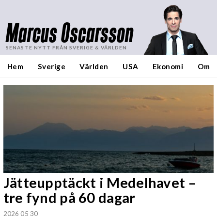
Marcus Oscarsson
SENASTE NYTT FRÅN SVERIGE & VÄRLDEN
Hem
Sverige
Världen
USA
Ekonomi
Om
Jätteupptäckt i Medelhavet –
tre fynd på 60 dagar
2026 05 30