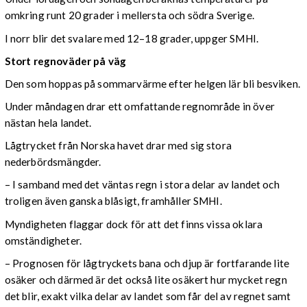
omkring runt 20 grader i mellersta och södra Sverige.
I norr blir det svalare med 12–18 grader, uppger SMHI.
Stort regnoväder på väg
Den som hoppas på sommarvärme efter helgen lär bli besviken.
Under måndagen drar ett omfattande regnområde in över
nästan hela landet.
Lågtrycket från Norska havet drar med sig stora
nederbördsmängder.
– I samband med det väntas regn i stora delar av landet och
troligen även ganska blåsigt, framhåller SMHI.
Myndigheten flaggar dock för att det finns vissa oklara
omständigheter.
– Prognosen för lågtryckets bana och djup är fortfarande lite
osäker och därmed är det också lite osäkert hur mycket regn
det blir, exakt vilka delar av landet som får del av regnet samt