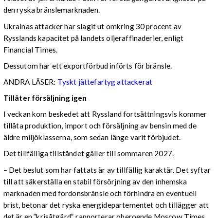
den ryska bränslemarknaden.
Ukrainas attacker har slagit ut omkring 30 procent av
Rysslands kapacitet på landets oljeraffinaderier, enligt
Financial Times.
Dessutom har ett exportförbud införts för bränsle.
ANDRA LÄSER:
Tyskt jättefartyg attackerat
Tillåter försäljning igen
I veckan kom beskedet att Ryssland fortsättningsvis kommer
tillåta produktion, import och försäljning av bensin med de
äldre miljöklasserna, som sedan länge varit förbjudet.
Det tillfälliga tillståndet gäller till sommaren 2027.
– Det beslut som har fattats är av tillfällig karaktär. Det syftar
till att säkerställa en stabil försörjning av den inhemska
marknaden med fordonsbränsle och förhindra en eventuell
brist, betonar det ryska energidepartementet och tillägger att
det är en ”krisåtgärd”, rapporterar oberoende Moscow Times.