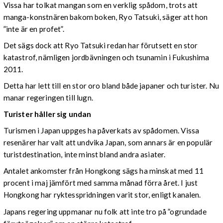
Vissa har tolkat mangan som en verklig spådom, trots att
manga-konstnären bakom boken, Ryo Tatsuki, säger att hon
”inte är en profet”.
Det sägs dock att Ryo Tatsuki redan har förutsett en stor
katastrof, nämligen jordbävningen och tsunamin i Fukushima
2011.
Detta har lett till en stor oro bland både japaner och turister. Nu
manar regeringen till lugn.
Turister håller sig undan
Turismen i Japan uppges ha påverkats av spådomen. Vissa
resenärer har valt att undvika Japan, som annars är en populär
turistdestination, inte minst bland andra asiater.
Antalet ankomster från Hongkong sägs ha minskat med 11
procent i maj jämfört med samma månad förra året. I just
Hongkong har ryktesspridningen varit stor, enligt kanalen.
Japans regering uppmanar nu folk att inte tro på ”ogrundade