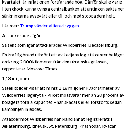
kvartalet, är inflationen fortfarande hög. Därför skulle varje
liten chock kunna tvinga centralbanken att antingen sakta ner
sänkningarna avsevärt eller till och med stoppa dem helt.
Läs mer:
Trump vänder allierad ryggen
Attackerades igår
Så sent som igår attackerades Wildberries i Jekaterinburg.
En kraftig brand utbröt i ett av kedjans logistikcenter beläget
omkring 2 000 kilometer från den ukrainska gränsen,
rapporterar Moscow Times.
1,18 miljoner
Satellitbilder visar att minst 1,18 miljoner kvadratmeter av
Wildberries lageryta – vilket motsvarar mer än 20 procent av
bolagets totala kapacitet – har skadats eller förstörts sedan
kampanjen inleddes.
Attacker mot Wildberries har bland annat registrerats i
Jekaterinburg, Izhevsk, St. Petersburg, Krasnodar, Ryazan,