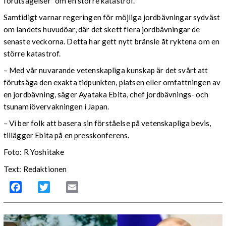
förutsägelser” om en större katastrof.
Samtidigt varnar regeringen för möjliga jordbävningar sydväst
om landets huvudöar, där det skett flera jordbävningar de
senaste veckorna. Detta har gett nytt bränsle åt ryktena om en
större katastrof.
– Med vår nuvarande vetenskapliga kunskap är det svårt att
förutsäga den exakta tidpunkten, platsen eller omfattningen av
en jordbävning, säger Ayataka Ebita, chef jordbävnings- och
tsunamiövervakningen i Japan.
– Vi ber folk att basera sin förståelse på vetenskapliga bevis,
tillägger Ebita på en presskonferens.
Foto: R Yoshitake
Text: Redaktionen
Facebook
Twitter
Email