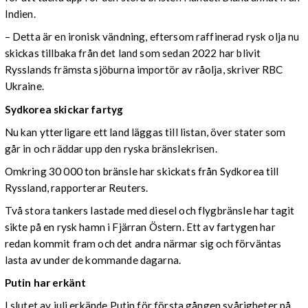
Indien.
– Detta är en ironisk vändning, eftersom raffinerad rysk olja nu
skickas tillbaka från det land som sedan 2022 har blivit
Rysslands främsta sjöburna importör av råolja, skriver RBC
Ukraine.
Sydkorea skickar fartyg
Nu kan ytterligare ett land läggas till listan, över stater som
går in och räddar upp den ryska bränslekrisen.
Omkring 30 000 ton bränsle har skickats från Sydkorea till
Ryssland, rapporterar Reuters.
Två stora tankers lastade med diesel och flygbränsle har tagit
sikte på en rysk hamn i Fjärran Östern. Ett av fartygen har
redan kommit fram och det andra närmar sig och förväntas
lasta av under de kommande dagarna.
Putin har erkänt
I slutet av juli erkände Putin för första gången svårigheter på