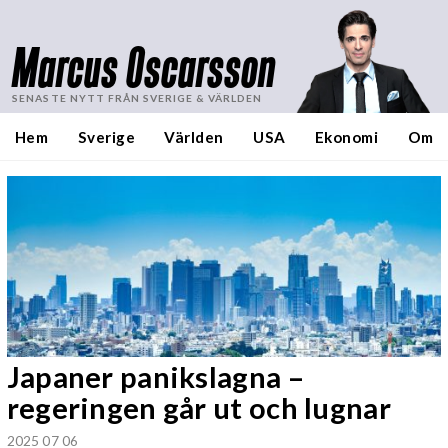
Marcus Oscarsson
SENASTE NYTT FRÅN SVERIGE & VÄRLDEN
Hem
Sverige
Världen
USA
Ekonomi
Om
Japaner panikslagna –
regeringen går ut och lugnar
2025 07 06