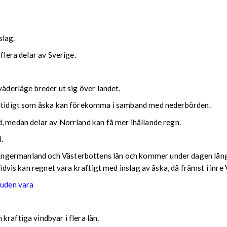
slag.
flera delar av Sverige.
väderläge breder ut sig över landet.
samtidigt som åska kan förekomma i samband med nederbörden.
, medan delar av Norrland kan få mer ihållande regn.
.
ngermanland och Västerbottens län och kommer under dagen långsa
 Tidvis kan regnet vara kraftigt med inslag av åska, då främst i in
juden vara
raftiga vindbyar i flera län.