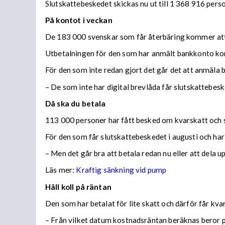
Slutskattebeskedet skickas nu ut till 1 368 916 per
På kontot i veckan
De 183 000 svenskar som får återbäring kommer att f
Utbetalningen för den som har anmält bankkonto ko
För den som inte redan gjort det går det att anmäla 
– De som inte har digital brevlåda får slutskattebes
Då ska du betala
113 000 personer har fått besked om kvarskatt och s
För den som får slutskattebeskedet i augusti och har
– Men det går bra att betala redan nu eller att dela 
Läs mer:
Kraftig sänkning vid pump
Håll koll på räntan
Den som har betalat för lite skatt och därför får kv
– Från vilket datum kostnadsräntan beräknas beror på