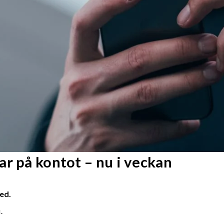
r på kontot – nu i veckan
ed.
.