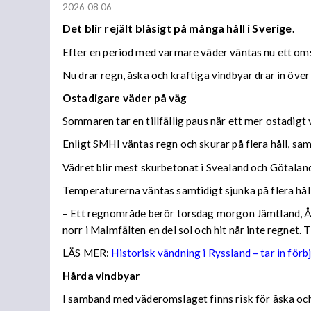
2026 08 06
Det blir rejält blåsigt på många håll i Sverige.
Efter en period med varmare väder väntas nu ett om
Nu drar regn, åska och kraftiga vindbyar drar in över 
Ostadigare väder på väg
Sommaren tar en tillfällig paus när ett mer ostadigt 
Enligt SMHI väntas regn och skurar på flera håll, 
Vädret blir mest skurbetonat i Svealand och Götaland
Temperaturerna väntas samtidigt sjunka på flera håll
– Ett regnområde berör torsdag morgon Jämtland, Å
norr i Malmfälten en del sol och hit når inte regnet.
LÄS MER:
Historisk vändning i Ryssland – tar in förb
Hårda vindbyar
I samband med väderomslaget finns risk för åska och k