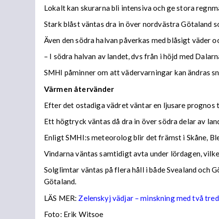
Lokalt kan skurarna bli intensiva och ge stora regnm
Stark blåst väntas dra in över nordvästra Götaland s
Även den södra halvan påverkas med blåsigt väder oc
– I södra halvan av landet, dvs från i höjd med Dala
SMHI påminner om att vädervarningar kan ändras snab
Värmen återvänder
Efter det ostadiga vädret väntar en ljusare prognos ti
Ett högtryck väntas då dra in över södra delar av lan
Enligt SMHI:s meteorolog blir det främst i Skåne, B
Vindarna väntas samtidigt avta under lördagen, vilket
Solglimtar väntas på flera håll i både Svealand och 
Götaland.
LÄS MER:
Zelenskyj vädjar – minskning med två tred
Foto: Erik Witsoe