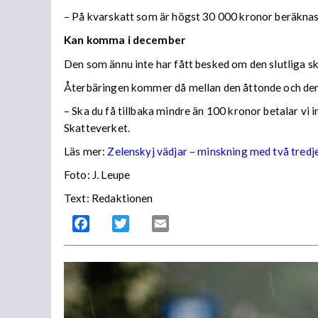
– På kvarskatt som är högst 30 000 kronor beräknas
Kan komma i december
Den som ännu inte har fått besked om den slutliga ska
Återbäringen kommer då mellan den åttonde och den
– Ska du få tillbaka mindre än 100 kronor betalar vi
Skatteverket.
Läs mer:
Zelenskyj vädjar – minskning med två tredj
Foto:
J. Leupe
Text: Redaktionen
Facebook
Twitter
Email