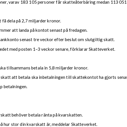
soner, varav 183 105 personer får skatteåterbäring medan 113 051 
å dela på 2,7 miljarder kronor.
mmer att landa på kontot senast på fredagen.
bankkonto senast tre veckor efter beslut om slutgiltig skatt.
kedet med posten 1–3 veckor senare, förklarar Skatteverket.
ka tillsammans betala in 5,8 miljarder kronor.
 skatt att betala ska inbetalningen till skattekontot ha gjorts se
upp betalningen.
arskatt behöver betala ränta på kvarskatten.
 hur stor din kvarskatt är, meddelar Skatteverket.