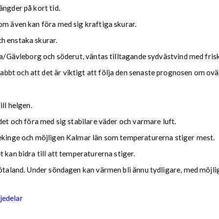
ängder på kort tid.
om även kan föra med sig kraftiga skurar.
h enstaka skurar.
rna/Gävleborg och söderut, väntas tilltagande sydvästvind med fris
bt och att det är viktigt att följa den senaste prognosen om ovä
ll helgen.
det och föra med sig stabilare väder och varmare luft.
lekinge och möjligen Kalmar län som temperaturerna stiger mest.
 kan bidra till att temperaturerna stiger.
Götaland. Under söndagen kan värmen bli ännu tydligare, med möjlig
jedelar