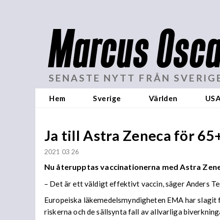
Marcus Osca
SENASTE NYTT FRÅN SVERIG
Hem
Sverige
Världen
US
Ja till Astra Zeneca för 65
2021 03 26
Nu återupptas vaccinationerna med Astra Zeneca 
– Det är ett väldigt effektivt vaccin, säger Anders Te
Europeiska läkemedelsmyndigheten EMA har slagit fa
riskerna och de sällsynta fall av allvarliga biverknin