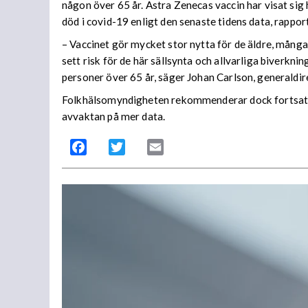
någon över 65 år. Astra Zenecas vaccin har visat si
död i covid-19 enligt den senaste tidens data, rapp
– Vaccinet gör mycket stor nytta för de äldre, många b
sett risk för de här sällsynta och allvarliga biverkni
personer över 65 år, säger Johan Carlson, generaldi
Folkhälsomyndigheten rekommenderar dock fortsatt 
avvaktan på mer data.
Facebook
Twitter
Email