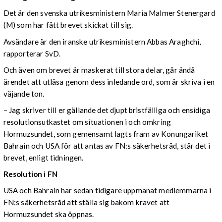
Det är den svenska utrikesministern Maria Malmer Stenergard
(M) som har fått brevet skickat till sig.
Avsändare är den iranske utrikesministern Abbas Araghchi,
rapporterar SvD.
Och även om brevet är maskerat till stora delar, går ändå
ärendet att utläsa genom dess inledande ord, som är skriva i en
väjande ton.
– Jag skriver till er gällande det djupt bristfälliga och ensidiga
resolutionsutkastet om situationen i och omkring
Hormuzsundet, som gemensamt lagts fram av Konungariket
Bahrain och USA för att antas av FN:s säkerhetsråd, står det i
brevet, enligt tidningen.
Resolution i FN
USA och Bahrain har sedan tidigare uppmanat medlemmarna i
FN:s säkerhetsråd att ställa sig bakom kravet att
Hormuzsundet ska öppnas.