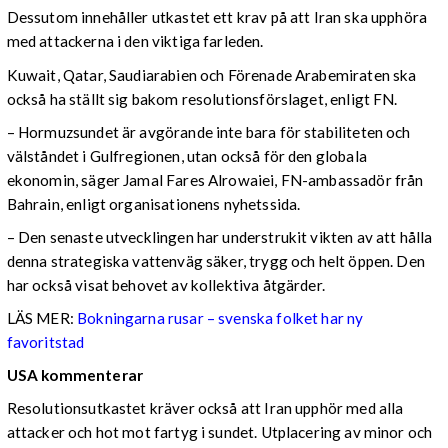
Dessutom innehåller utkastet ett krav på att Iran ska upphöra
med attackerna i den viktiga farleden.
Kuwait, Qatar, Saudiarabien och Förenade Arabemiraten ska
också ha ställt sig bakom resolutionsförslaget, enligt FN.
– Hormuzsundet är avgörande inte bara för stabiliteten och
välståndet i Gulfregionen, utan också för den globala
ekonomin, säger Jamal Fares Alrowaiei, FN-ambassadör från
Bahrain, enligt organisationens nyhetssida.
– Den senaste utvecklingen har understrukit vikten av att hålla
denna strategiska vattenväg säker, trygg och helt öppen. Den
har också visat behovet av kollektiva åtgärder.
LÄS MER:
Bokningarna rusar – svenska folket har ny
favoritstad
USA kommenterar
Resolutionsutkastet kräver också att Iran upphör med alla
attacker och hot mot fartyg i sundet. Utplacering av minor och