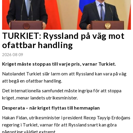
TURKIET: Ryssland på väg mot
ofattbar handling
2026 08 09
Kriget måste stoppas till varje pris, varnar Turkiet.
Natolandet Turkiet slår larm om att Ryssland kan vara på väg
att begå en ofattbar handling.
Det internationella samfundet måste ingripa för att stoppa
kriget, menar landets utrikesminister.
Desperata – när kriget flyttas till hemmaplan
Hakan Fidan, utrikesminister i president Recep Tayyip Erdoğans
regering i Turkiet, varnar för att Ryssland snart kan göra
någonting väldigt extremt.