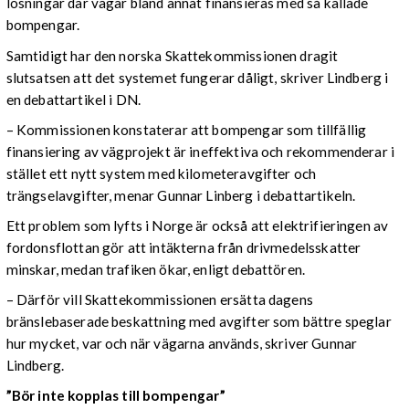
lösningar där vägar bland annat finansieras med så kallade
bompengar.
Samtidigt har den norska Skattekommissionen dragit
slutsatsen att det systemet fungerar dåligt, skriver Lindberg i
en debattartikel i DN.
– Kommissionen konstaterar att bompengar som tillfällig
finansiering av vägprojekt är ineffektiva och rekommenderar i
stället ett nytt system med kilometeravgifter och
trängselavgifter, menar Gunnar Linberg i debattartikeln.
Ett problem som lyfts i Norge är också att elektrifieringen av
fordonsflottan gör att intäkterna från drivmedelsskatter
minskar, medan trafiken ökar, enligt debattören.
– Därför vill Skattekommissionen ersätta dagens
bränslebaserade beskattning med avgifter som bättre speglar
hur mycket, var och när vägarna används, skriver Gunnar
Lindberg.
”Bör inte kopplas till bompengar”