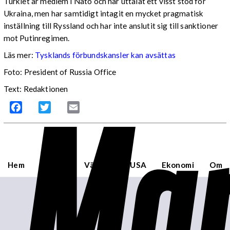
Turkiet är medlem i Nato och har uttalat ett visst stöd för
Ukraina, men har samtidigt intagit en mycket pragmatisk
inställning till Ryssland och har inte anslutit sig till sanktioner
mot Putinregimen.
Läs mer:
Tysklands förbundskansler kan avsättas
Foto: President of Russia Office
Mar
Text: Redaktionen
Facebook
Twitter
Email
Hem
Sverige
Världen
USA
Ekonomi
Om