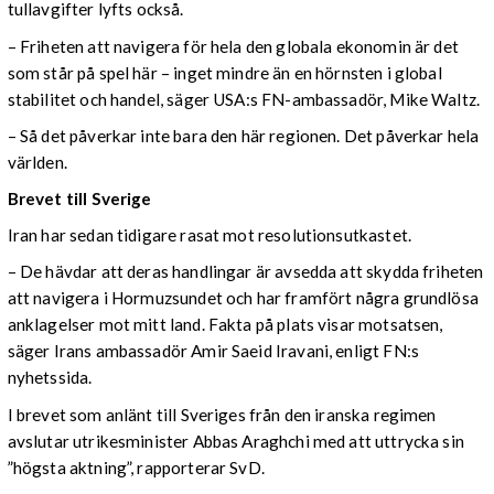
tullavgifter lyfts också.
– Friheten att navigera för hela den globala ekonomin är det
som står på spel här – inget mindre än en hörnsten i global
stabilitet och handel, säger USA:s FN-ambassadör, Mike Waltz.
– Så det påverkar inte bara den här regionen. Det påverkar hela
världen.
Brevet till Sverige
Iran har sedan tidigare rasat mot resolutionsutkastet.
– De hävdar att deras handlingar är avsedda att skydda friheten
att navigera i Hormuzsundet och har framfört några grundlösa
anklagelser mot mitt land. Fakta på plats visar motsatsen,
säger Irans ambassadör Amir Saeid Iravani, enligt FN:s
nyhetssida.
I brevet som anlänt till Sveriges från den iranska regimen
avslutar utrikesminister Abbas Araghchi med att uttrycka sin
”högsta aktning”, rapporterar SvD.