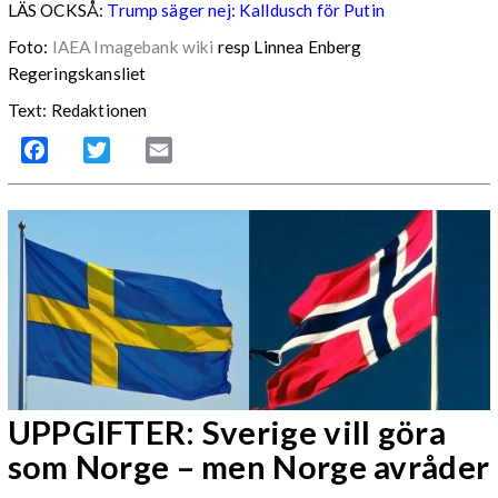
LÄS OCKSÅ:
Trump säger nej: Kalldusch för Putin
Foto:
IAEA Imagebank wiki
resp Linnea Enberg
Regeringskansliet
Text: Redaktionen
Facebook
Twitter
Email
UPPGIFTER: Sverige vill göra
som Norge – men Norge avråder