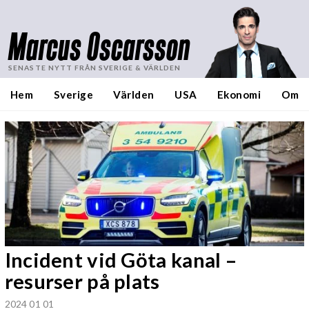
Marcus Oscarsson
SENASTE NYTT FRÅN SVERIGE & VÄRLDEN
Hem
Sverige
Världen
USA
Ekonomi
Om
Incident vid Göta kanal –
resurser på plats
2024 01 01