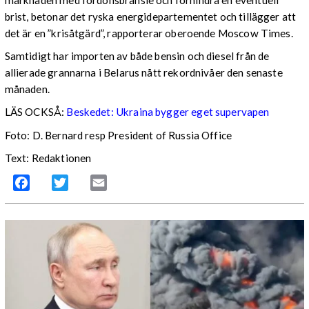
marknaden med fordonsbränsle och förhindra en eventuell
brist, betonar det ryska energidepartementet och tillägger att
det är en ”krisåtgärd”, rapporterar oberoende Moscow Times.
Samtidigt har importen av både bensin och diesel från de
allierade grannarna i Belarus nått rekordnivåer den senaste
månaden.
LÄS OCKSÅ:
Beskedet: Ukraina bygger eget supervapen
Foto: D. Bernard resp President of Russia Office
Text: Redaktionen
Facebook
Twitter
Email