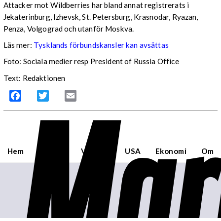
Attacker mot Wildberries har bland annat registrerats i
Jekaterinburg, Izhevsk, St. Petersburg, Krasnodar, Ryazan,
Penza, Volgograd och utanför Moskva.
Läs mer:
Tysklands förbundskansler kan avsättas
Foto:
Sociala medier resp President of Russia Office
Text: Redaktionen
Mar
Facebook
Twitter
Email
Hem
Sverige
Världen
USA
Ekonomi
Om