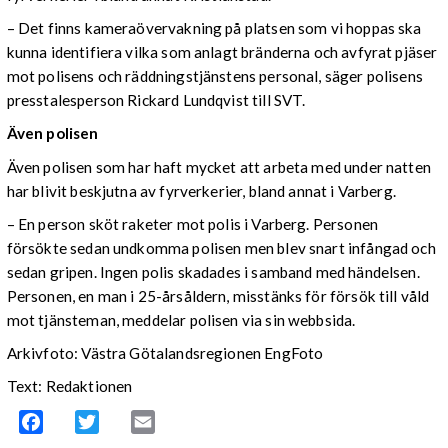
– Det finns kameraövervakning på platsen som vi hoppas ska
kunna identifiera vilka som anlagt bränderna och avfyrat pjäser
mot polisens och räddningstjänstens personal, säger polisens
presstalesperson Rickard Lundqvist till SVT.
Även polisen
Även polisen som har haft mycket att arbeta med under natten
har blivit beskjutna av fyrverkerier, bland annat i Varberg.
– En person sköt raketer mot polis i Varberg. Personen
försökte sedan undkomma polisen men blev snart infångad och
sedan gripen. Ingen polis skadades i samband med händelsen.
Personen, en man i 25-årsåldern, misstänks för försök till våld
mot tjänsteman, meddelar polisen via sin webbsida.
Arkivfoto: Västra Götalandsregionen EngFoto
Text: Redaktionen
Facebook
Twitter
Email