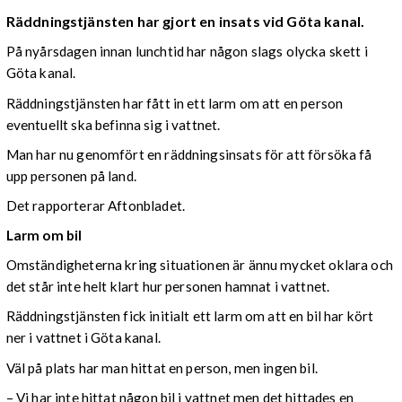
Räddningstjänsten har gjort en insats vid Göta kanal.
På nyårsdagen innan lunchtid har någon slags olycka skett i
Göta kanal.
Räddningstjänsten har fått in ett larm om att en person
eventuellt ska befinna sig i vattnet.
Man har nu genomfört en räddningsinsats för att försöka få
upp personen på land.
Det rapporterar Aftonbladet.
Larm om bil
Omständigheterna kring situationen är ännu mycket oklara och
det står inte helt klart hur personen hamnat i vattnet.
Räddningstjänsten fick initialt ett larm om att en bil har kört
ner i vattnet i Göta kanal.
Väl på plats har man hittat en person, men ingen bil.
– Vi har inte hittat någon bil i vattnet men det hittades en