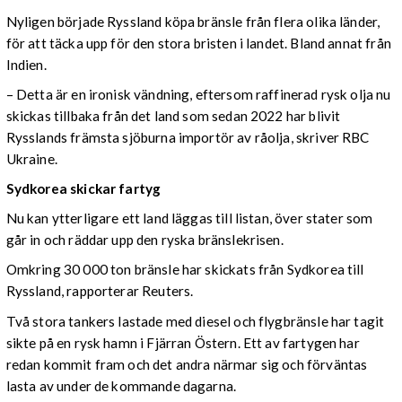
Nyligen började Ryssland köpa bränsle från flera olika länder,
för att täcka upp för den stora bristen i landet. Bland annat från
Indien.
– Detta är en ironisk vändning, eftersom raffinerad rysk olja nu
skickas tillbaka från det land som sedan 2022 har blivit
Rysslands främsta sjöburna importör av råolja, skriver RBC
Ukraine.
Sydkorea skickar fartyg
Nu kan ytterligare ett land läggas till listan, över stater som
går in och räddar upp den ryska bränslekrisen.
Omkring 30 000 ton bränsle har skickats från Sydkorea till
Ryssland, rapporterar Reuters.
Två stora tankers lastade med diesel och flygbränsle har tagit
sikte på en rysk hamn i Fjärran Östern. Ett av fartygen har
redan kommit fram och det andra närmar sig och förväntas
lasta av under de kommande dagarna.