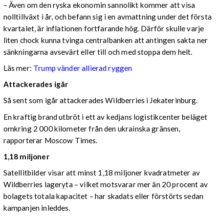
– Även om den ryska ekonomin sannolikt kommer att visa
nolltillväxt i år, och befann sig i en avmattning under det första
kvartalet, är inflationen fortfarande hög. Därför skulle varje
liten chock kunna tvinga centralbanken att antingen sakta ner
sänkningarna avsevärt eller till och med stoppa dem helt.
Läs mer:
Trump vänder allierad ryggen
Attackerades igår
Så sent som igår attackerades Wildberries i Jekaterinburg.
En kraftig brand utbröt i ett av kedjans logistikcenter beläget
omkring 2 000 kilometer från den ukrainska gränsen,
rapporterar Moscow Times.
1,18 miljoner
Satellitbilder visar att minst 1,18 miljoner kvadratmeter av
Wildberries lageryta – vilket motsvarar mer än 20 procent av
bolagets totala kapacitet – har skadats eller förstörts sedan
kampanjen inleddes.