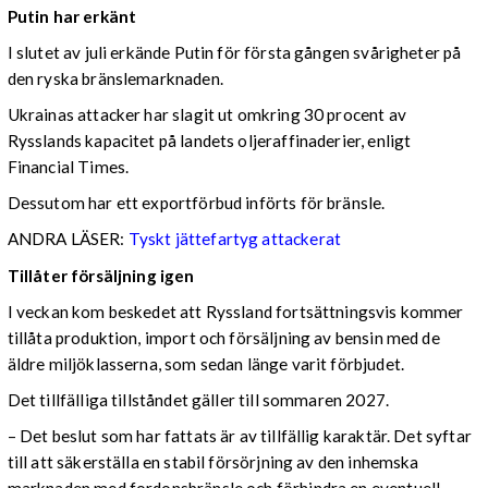
Putin har erkänt
I slutet av juli erkände Putin för första gången svårigheter på
den ryska bränslemarknaden.
Ukrainas attacker har slagit ut omkring 30 procent av
Rysslands kapacitet på landets oljeraffinaderier, enligt
Financial Times.
Dessutom har ett exportförbud införts för bränsle.
ANDRA LÄSER:
Tyskt jättefartyg attackerat
Tillåter försäljning igen
I veckan kom beskedet att Ryssland fortsättningsvis kommer
tillåta produktion, import och försäljning av bensin med de
äldre miljöklasserna, som sedan länge varit förbjudet.
Det tillfälliga tillståndet gäller till sommaren 2027.
– Det beslut som har fattats är av tillfällig karaktär. Det syftar
till att säkerställa en stabil försörjning av den inhemska