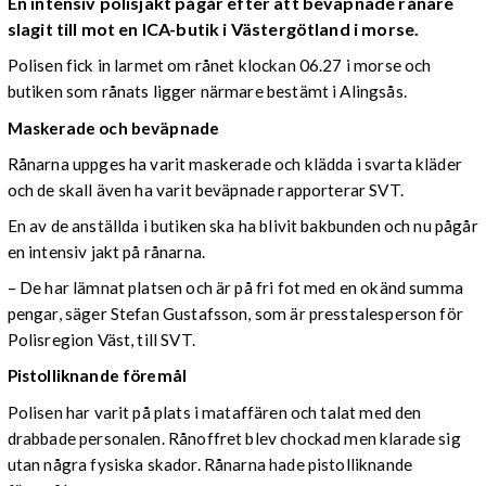
En intensiv polisjakt pågår efter att beväpnade rånare
slagit till mot en ICA-butik i Västergötland i morse.
Polisen fick in larmet om rånet klockan 06.27 i morse och
butiken som rånats ligger närmare bestämt i Alingsås.
Maskerade och beväpnade
Rånarna uppges ha varit maskerade och klädda i svarta kläder
och de skall även ha varit beväpnade rapporterar SVT.
En av de anställda i butiken ska ha blivit bakbunden och nu pågår
en intensiv jakt på rånarna.
– De har lämnat platsen och är på fri fot med en okänd summa
pengar, säger Stefan Gustafsson, som är presstalesperson för
Polisregion Väst, till SVT.
Pistolliknande föremål
Polisen har varit på plats i mataffären och talat med den
drabbade personalen. Rånoffret blev chockad men klarade sig
utan några fysiska skador. Rånarna hade pistolliknande