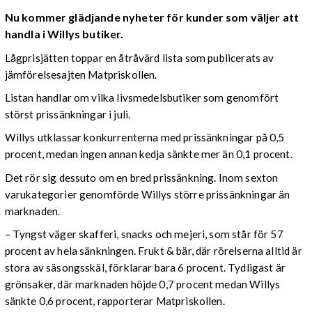
Nu kommer glädjande nyheter för kunder som väljer att
handla i Willys butiker.
Lågprisjätten toppar en åtråvärd lista som publicerats av
jämförelsesajten Matpriskollen.
Listan handlar om vilka livsmedelsbutiker som genomfört
störst prissänkningar i juli.
Willys utklassar konkurrenterna med prissänkningar på 0,5
procent, medan ingen annan kedja sänkte mer än 0,1 procent.
Det rör sig dessuto om en bred prissänkning. Inom sexton
varukategorier genomförde Willys större prissänkningar än
marknaden.
– Tyngst väger skafferi, snacks och mejeri, som står för 57
procent av hela sänkningen. Frukt & bär, där rörelserna alltid är
stora av säsongsskäl, förklarar bara 6 procent. Tydligast är
grönsaker, där marknaden höjde 0,7 procent medan Willys
sänkte 0,6 procent, rapporterar Matpriskollen.