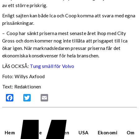
av ett större priskrig.
Enligt sajten kan både Ica och Coop komma att svara med egna
prissänkningar.
– Coop har sänkt priserna mest senaste året ihop med City
Gross och dom kommer nog inte tillåta att prisgapet till Ica
ökar igen. När marknadsledaren pressar priserna får det
ekonomiska konsekvenser för hela branschen.
LÄS OCKSÅ:
Tung smäll för Volvo
Foto: Willys Axfood
Text: Redaktionen
Facebook
Twitter
Email
Hem
Sverige
Världen
USA
Ekonomi
Om