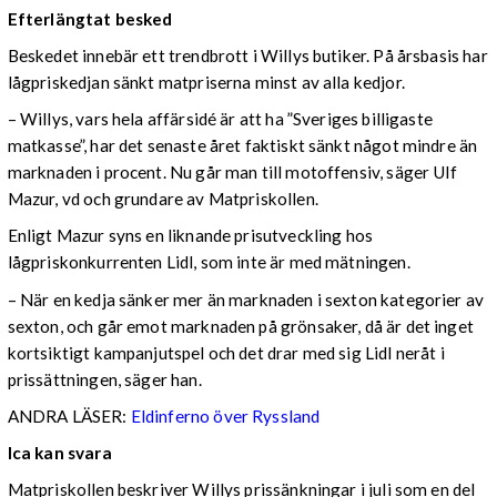
Efterlängtat besked
Beskedet innebär ett trendbrott i Willys butiker. På årsbasis har
lågpriskedjan sänkt matpriserna minst av alla kedjor.
– Willys, vars hela affärsidé är att ha ”Sveriges billigaste
matkasse”, har det senaste året faktiskt sänkt något mindre än
marknaden i procent. Nu går man till motoffensiv, säger Ulf
Mazur, vd och grundare av Matpriskollen.
Enligt Mazur syns en liknande prisutveckling hos
lågpriskonkurrenten Lidl, som inte är med mätningen.
– När en kedja sänker mer än marknaden i sexton kategorier av
sexton, och går emot marknaden på grönsaker, då är det inget
kortsiktigt kampanjutspel och det drar med sig Lidl neråt i
prissättningen, säger han.
ANDRA LÄSER:
Eldinferno över Ryssland
Ica kan svara
Matpriskollen beskriver Willys prissänkningar i juli som en del