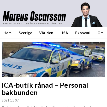
Marcus Oscarsson
SENASTE NYTT FRÅN SVERIGE & VÄRLDEN
Hem
Sverige
Världen
USA
Ekonomi
Om
ICA-butik rånad – Personal
bakbunden
2021 11 07