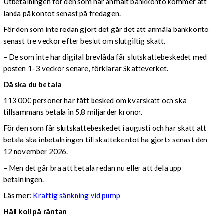
Utbetalningen för den som har anmält bankkonto kommer att
landa på kontot senast på fredagen.
För den som inte redan gjort det går det att anmäla bankkonto
senast tre veckor efter beslut om slutgiltig skatt.
– De som inte har digital brevlåda får slutskattebeskedet med
posten 1–3 veckor senare, förklarar Skatteverket.
Då ska du betala
113 000 personer har fått besked om kvarskatt och ska
tillsammans betala in 5,8 miljarder kronor.
För den som får slutskattebeskedet i augusti och har skatt att
betala ska inbetalningen till skattekontot ha gjorts senast den
12 november 2026.
– Men det går bra att betala redan nu eller att dela upp
betalningen.
Läs mer:
Kraftig sänkning vid pump
Håll koll på räntan