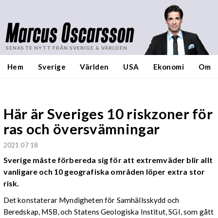
Marcus Oscarsson
SENASTE NYTT FRÅN SVERIGE & VÄRLDEN
Hem
Sverige
Världen
USA
Ekonomi
Om
Här är Sveriges 10 riskzoner för
ras och översvämningar
2021 07 18
Sverige måste förbereda sig för att extremväder blir allt
vanligare och 10 geografiska områden löper extra stor
risk.
Det konstaterar Myndigheten för Samhällsskydd och
Beredskap, MSB, och Statens Geologiska Institut, SGI, som gått