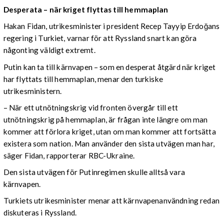
Desperata – när kriget flyttas till hemmaplan
Hakan Fidan, utrikesminister i president Recep Tayyip Erdoğans
regering i Turkiet, varnar för att Ryssland snart kan göra
någonting väldigt extremt.
Putin kan ta till kärnvapen – som en desperat åtgärd när kriget
har flyttats till hemmaplan, menar den turkiske
utrikesministern.
– När ett utnötningskrig vid fronten övergår till ett
utnötningskrig på hemmaplan, är frågan inte längre om man
kommer att förlora kriget, utan om man kommer att fortsätta
existera som nation. Man använder den sista utvägen man har,
säger Fidan, rapporterar RBC-Ukraine.
Den sista utvägen för Putinregimen skulle alltså vara
kärnvapen.
Turkiets utrikesminister menar att kärnvapenanvändning redan
diskuteras i Ryssland.