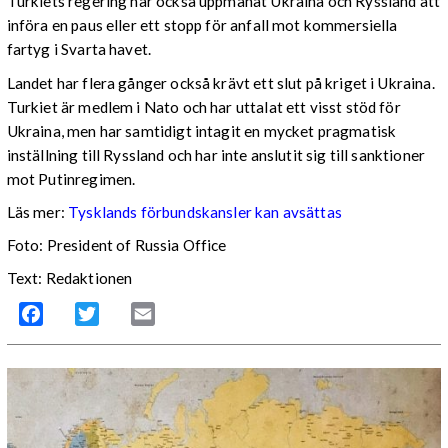
Turkiets regering har också uppmanat Ukraina och Ryssland att
införa en paus eller ett stopp för anfall mot kommersiella
fartyg i Svarta havet.
Landet har flera gånger också krävt ett slut på kriget i Ukraina.
Turkiet är medlem i Nato och har uttalat ett visst stöd för
Ukraina, men har samtidigt intagit en mycket pragmatisk
inställning till Ryssland och har inte anslutit sig till sanktioner
mot Putinregimen.
Läs mer:
Tysklands förbundskansler kan avsättas
Foto: President of Russia Office
Text: Redaktionen
Facebook
Twitter
Email