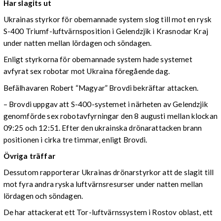
Har slagits ut
Ukrainas styrkor för obemannade system slog till mot en rysk
S-400 Triumf-luftvärnsposition i Gelendzjik i Krasnodar Kraj
under natten mellan lördagen och söndagen.
Enligt styrkorna för obemannade system hade systemet
avfyrat sex robotar mot Ukraina föregående dag.
Befälhavaren Robert “Magyar” Brovdi bekräftar attacken.
– Brovdi uppgav att S-400-systemet i närheten av Gelendzjik
genomförde sex robotavfyrningar den 8 augusti mellan klockan
09:25 och 12:51. Efter den ukrainska drönarattacken brann
positionen i cirka tre timmar, enligt Brovdi.
Övriga träffar
Dessutom rapporterar Ukrainas drönarstyrkor att de slagit till
mot fyra andra ryska luftvärnsresurser under natten mellan
lördagen och söndagen.
De har attackerat ett Tor-luftvärnssystem i Rostov oblast, ett