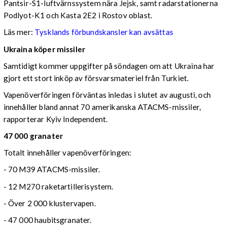
Pantsir-S1-luftvärnssystem nära Jejsk, samt radarstationerna
Podlyot-K1 och Kasta 2E2 i Rostov oblast.
Läs mer:
Tysklands förbundskansler kan avsättas
Ukraina köper missiler
Samtidigt kommer uppgifter på söndagen om att Ukraina har
gjort ett stort inköp av försvarsmateriel från Turkiet.
Vapenöverföringen förväntas inledas i slutet av augusti, och
innehåller bland annat 70 amerikanska ATACMS-missiler,
rapporterar Kyiv Independent.
47 000 granater
Totalt innehåller vapenöverföringen:
- 70 M39 ATACMS-missiler.
- 12 M270 raketartillerisystem.
- Över 2 000 klustervapen.
- 47 000 haubitsgranater.