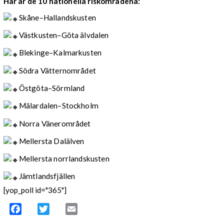
Här är de 10 nationella riskområdena:
Skåne–Hallandskusten
Västkusten–Göta älvdalen
Blekinge–Kalmarkusten
Södra Vätternområdet
Östgöta–Sörmland
Mälardalen–Stockholm
Norra Vänerområdet
Mellersta Dalälven
Mellersta norrlandskusten
Jämtlandsfjällen
[yop_poll id="365"]
Facebook
Twitter
Email